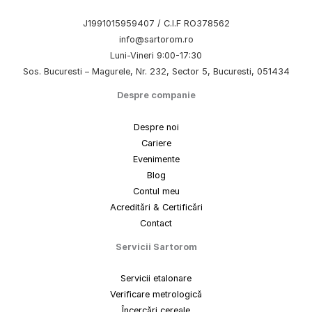
J1991015959407 / C.I.F RO378562
info@sartorom.ro
Luni-Vineri 9:00-17:30
Sos. Bucuresti – Magurele, Nr. 232, Sector 5, Bucuresti, 051434
Despre companie
Despre noi
Cariere
Evenimente
Blog
Contul meu
Acreditări & Certificări
Contact
Servicii Sartorom
Servicii etalonare
Verificare metrologică
Încercări cereale