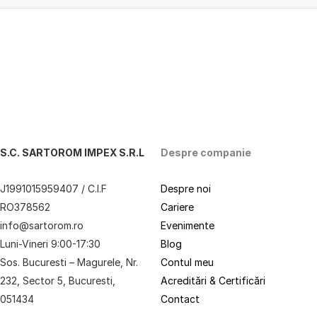
S.C. SARTOROM IMPEX S.R.L
Despre companie
J1991015959407 / C.I.F
Despre noi
RO378562
Cariere
info@sartorom.ro
Evenimente
Luni-Vineri 9:00-17:30
Blog
Sos. Bucuresti – Magurele, Nr.
Contul meu
232, Sector 5, Bucuresti,
Acreditări & Certificări
051434
Contact