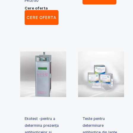
PKG/50
Cere oferta
CERE OFERTA
Ekotest -pentru a
Teste pentru
determina prezența
determinare
antibioticelor şi
antibiotice din lapte