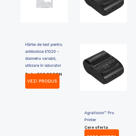
Hârtie de test pentru
antibiotice E1020 –
diametru variabil,
utilizare în laborator
De la:
206.22
RON
VEZI PRODUS
AgraVision™ Pro
Printer
Cere oferta