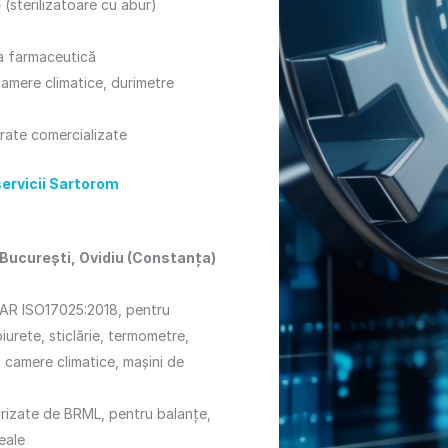
e
(sterilizatoare cu abur)
ia farmaceutică
amere climatice, durimetre
rate comercializate
ervicii Sartorom
e: București, Ovidiu (Constanța)
NAR ISO17025:2018, pentru
iurete, sticlărie, termometre,
 camere climatice, mașini de
orizate de BRML, pentru balanțe,
eale