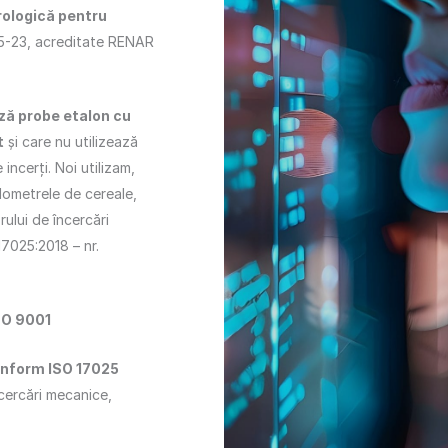
trologică pentru
35-23, acreditate RENAR
ază probe etalon cu
t
și care nu utilizează
incerți. Noi utilizam,
dometrele de cereale,
ului de încercări
7025:2018 – nr.
SO 9001
conform ISO 17025
cercări mecanice,