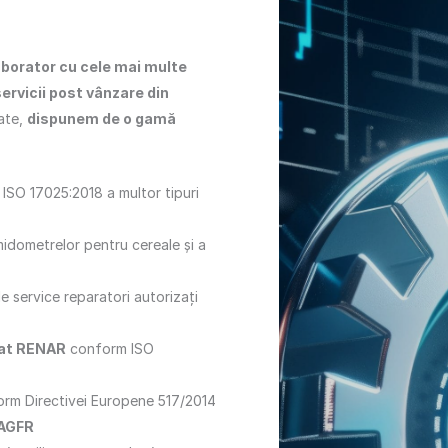
aborator cu cele mai multe
ervicii post vânzare din
iate,
dispunem de o gamă
ISO 17025:2018 a multor tipuri
idometrelor pentru cereale şi a
de service reparatori autorizaţi
tat RENAR
conform ISO
rm Directivei Europene 517/2014
 AGFR