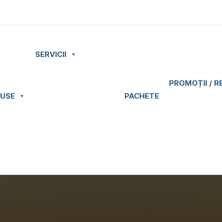
SERVICII
PROMOȚII / R
USE
PACHETE