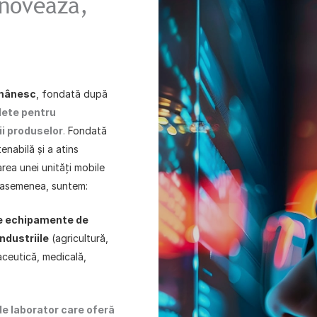
inovează,
omânesc
, fondată după
lete pentru
ii produselor
.
Fondată
enabilă și a atins
area
unei unități mobile
asemenea, suntem:
de echipamente de
ndustriile
(agricultură,
aceutică, medicală,
de laborator care oferă