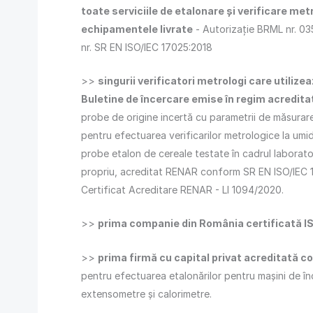
toate serviciile de etalonare şi verificare me
echipamentele livrate
- Autorizație BRML nr. 0
nr. SR EN ISO/IEC 17025:2018
>>
singurii verificatori metrologi care utilize
Buletine de încercare emise în regim acredita
probe de origine incertă cu parametrii de măsurare 
pentru efectuarea verificarilor metrologice la umi
probe etalon de cereale testate în cadrul laborator
propriu, acreditat RENAR conform SR EN ISO/IEC 1
Certificat Acreditare RENAR - LI 1094/2020.
>>
prima companie din România certificată I
>>
prima firmă cu capital privat acreditată 
pentru efectuarea etalonărilor pentru maşini de în
extensometre şi calorimetre.