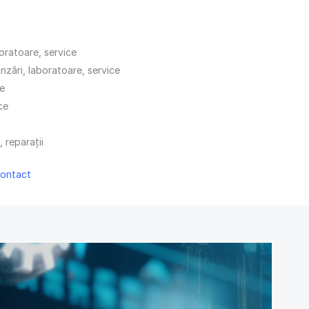
oratoare, service
nzări, laboratoare, service
ce
ce
, reparații
ontact