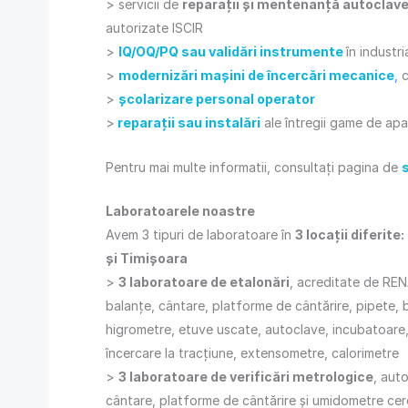
> servicii de
reparaţii şi mentenanţă autoclav
autorizate ISCIR
>
IQ/OQ/PQ sau validări instrumente
în industr
>
modernizări maşini de încercări mecanice
,
c
>
şcolarizare personal operator
>
reparaţii sau instalări
ale întregii game de apa
Pentru mai multe informatii, consultați pagina de
s
Laboratoarele noastre
Avem 3 tipuri de laboratoare în
3 locații diferit
și Timișoara
>
3 laboratoare de etalonări
, acreditate de RE
balanțe, cântare, platforme de cântărire, pipete, b
higrometre, etuve uscate, autoclave, incubatoare,
încercare la tracțiune, extensometre, calorimetre
>
3 laboratoare de verificări metrologice
, aut
cântare, platforme de cântărire și umidometre cer