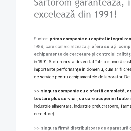
Sartorom garantează, 
excelează din 1991!
Suntem
prima companie cu capital integral r
1989, care comercializează și
oferă soluții comp
echipamente de cercetare și controlul calităț
în 1991, Sartorom s-a dezvoltat într-o manieră
sust
importante performanțe în domeniu, cum ar fi cre
de service pentru echipamentele de laborator. De
>>
singura companie cu o ofertă completă, 
testare plus servicii, cu care acoperim toate i
industrie alimentară, industrie prelucrătoare, farm
cercetare).
>>
singura firmă distribuitoare de aparatură 