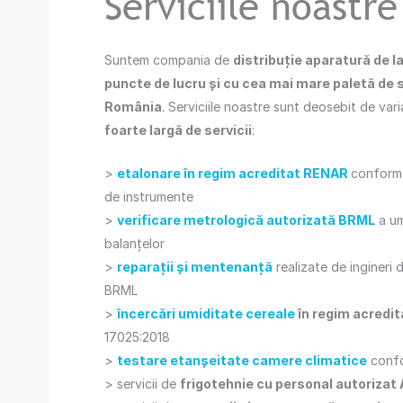
Serviciile noastre
Suntem compania de
distribuţie aparatură de l
puncte de lucru şi cu cea mai mare paletă de s
România
. Serviciile noastre sunt deosebit de var
foarte largă de servicii
:
>
etalonare în regim acreditat RENAR
conform 
de instrumente
>
verificare metrologică autorizată BRML
a um
balanţelor
>
reparaţii şi mentenanţă
realizate de ingineri 
BRML
>
încercări umiditate cereale
în regim acredi
17025:2018
>
testare etanşeitate camere climatice
confo
> servicii de
frigotehnie cu personal autorizat