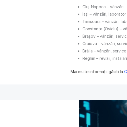
Cluj-Napoca – vânzări
Iași – vânzări, laborator
Timișoara – vânzări, lab
Constanța (Ovidiu) – vâ
Brașov – vânzări, servi
Craiova – vânzări, servi
Brăila – vânzări, service
Reghin – revizii, instalări
Mai multe informații găsiți la
C