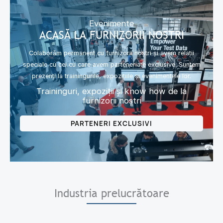
Evenimente
ACASĂ LA FURNIZORII NOȘTRI
Colaborăm permanent cu furnizorii noștri și avem relații
speciale cu cei cu care avem parteneriate exclusive. Suntem
prezenți la trainingurile, expozițiile și evenimentele lor.
Traininguri, expoziții și know how de la
furnizorii noștri
PARTENERI EXCLUSIVI
Industria prelucrătoare