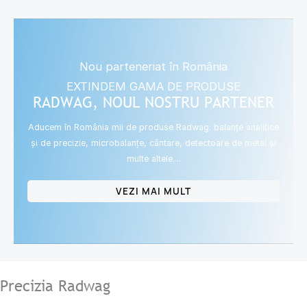
Nou parteneriat în România
EXTINDEM GAMA DE PRODUSE
RADWAG, NOUL NOSTRU PARTENER
Aducem în România mii de produse Radwag: balanțe analitice
și de precizie, microbalanțe, cântare, detectoare de metal și
multe altele....
VEZI MAI MULT
Precizia Radwag