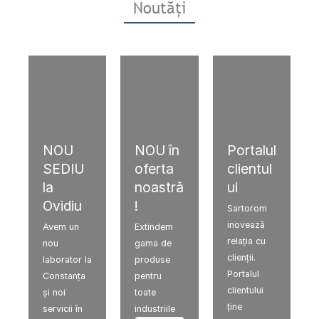
Noutăți
NOU
NOU în
Portalul
SEDIU
oferta
clientul
la
noastră
ui
Ovidiu
!
Sartorom
inovează
Avem un
Extindem
relația cu
nou
gama de
clienții.
laborator la
produse
Portalul
Constanța
pentru
clientului
și noi
toate
ține
servicii în
industriile