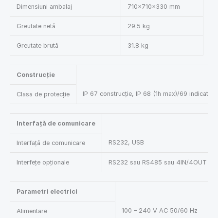
Dimensiuni ambalaj
710×710×330 mm
Greutate netă
29.5 kg
Greutate brută
31.8 kg
Construcție
IP 67 construcție, IP 68 (1h max)/69 indicator
Clasa de protecție
Interfață de comunicare
RS232, USB
Interfață de comunicare
Interfețe opționale
RS232 sau RS485 sau 4IN/4OUT sau E
Parametri electrici
100 – 240 V AC 50/60 Hz
Alimentare