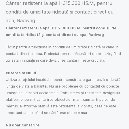
Cântar rezistent la apă H315.300.H5.M, pentru
condiții de umiditate ridicată și contact direct cu
apa, Radwag
Cântar rezistent la apă H315.300.H5.M, pentru condiții de
umiditate ridicată și contact direct cu apa, Radwag
Făcut pentru a funcționa în condiții de umiditate ridicată și chiar în
contact direct cu apa. Proiectat pentru măsurători de precizie, fiind
utilizată în situații în care diviziunea cântăririi este crucială.
Puterea oțelului
Utilizarea oțelului inoxidabil pentru construcție garantează o durată
lungă de viață a balanței. Nu are probleme cu contactul cu obiecte
umede sau stropiri accidentale. Robustețea și rezistența designului
platformei permit cântărirea obiectelor mari, cum ar fi paleții de
mărfuri. Platforma stabilă este rezistentă la vibrații, ceea ce este
important atunci când se cântăresc obiecte mari.
Nu doar cântărire