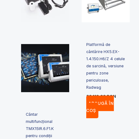
Platformă de
cântărire HX5.EX-
1.4.150.H6/Z 4 celule
de sarcină, versiune
pentru zone
periculoase,
Radwag
38,113.22
RON
ADAUGĂ ÎN
COȘ
Cântar
multifuncțional
TMX15IR.6.F1.K
pentru condiții