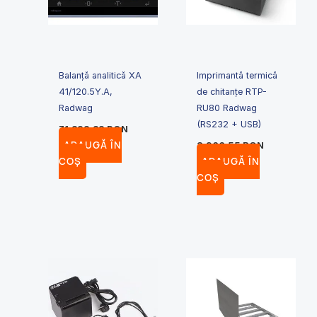
Balanță analitică XA
Imprimantă termică
41/120.5Y.A,
de chitanțe RTP-
Radwag
RU80 Radwag
(RS232 + USB)
71,833.82
RON
ADAUGĂ ÎN
3,966.55
RON
COȘ
ADAUGĂ ÎN
COȘ