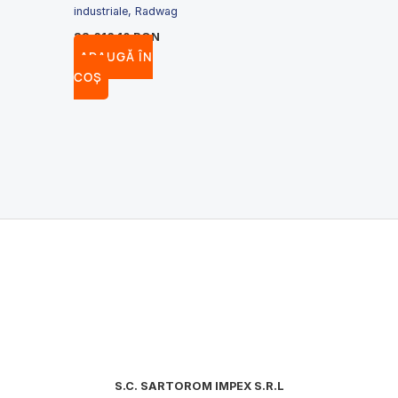
industriale, Radwag
22,616.10
RON
ADAUGĂ ÎN
COȘ
S.C. SARTOROM IMPEX S.R.L