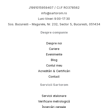
J1991015959407 / C.I.F RO378562
info@sartorom.ro
Luni-Vineri 9:00-17:30
Sos. Bucuresti – Magurele, Nr. 232, Sector 5, Bucuresti, 051434
Despre companie
Despre noi
Cariere
Evenimente
Blog
Contul meu
Acreditări & Certificări
Contact
Servicii Sartorom
Servicii etalonare
Verificare metrologică
Încercări cereale