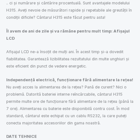
.. ci și numărare și cântărire procentuală. Sunt avantajele modelului
H315. Aveți nevoie de măsurători rapide și repetabile ale greutății în
condiții dificile? Cântarul H315 este făcut pentru asta!
Îl avem de ani de zile și va rămâne pentru mult timp: Afișajul
LCD
Afișajul LCD ne-a însoțit de mulți ani. În acest timp și-a dovedit
fiabilitatea. Garantează lizibilitatea rezultatului din multe unghiuri și
este eficient din punct de vedere energetic.
Independență electrică, funcționare fără alimentare la rețea!
Nu aveți acces la alimentarea de la rețea? Pană de curent? Nici o
problemă. Datorită bateriei interne reîncărcabile, cântarul H315
permite multe ore de funcționare fără alimentare de la rețea (până la
7 ore). Alimentarea cu baterie este disponibilă contra cost. În mod
standard, cântarul este echipat cu un cablu RS232, la care puteți
conecta majoritatea accesoriilor din gama noastră.
DATE TEHNICE