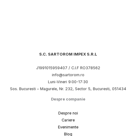
S.C. SARTOROM IMPEX S.R.L
J1991015959407 / C.I.F RO378562
info@sartorom.ro
Luni-Vineri 9:00-17:30
Sos. Bucuresti – Magurele, Nr. 232, Sector 5, Bucuresti, 051434
Despre companie
Despre noi
Cariere
Evenimente
Blog