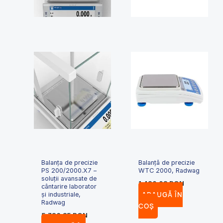
Balanța de precizie
Balanță de precizie
PS 200/2000.X7 –
WTC 2000, Radwag
soluții avansate de
1,420.03
RON
cântarire laborator
ADAUGĂ ÎN
și industriale,
Radwag
COȘ
5,736.85
RON