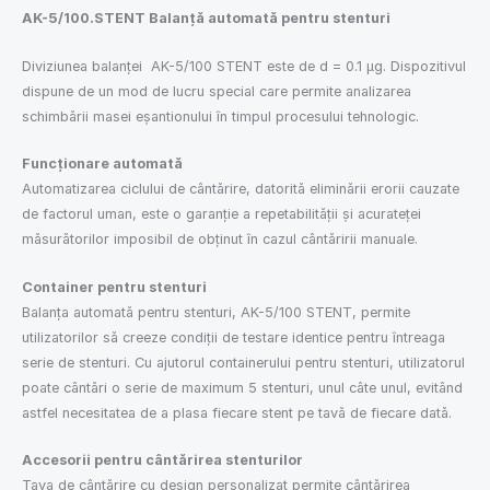
AK-5/100.STENT Balanță automată pentru stenturi
Diviziunea balanței AK-5/100 STENT este de d = 0.1 μg. Dispozitivul
dispune de un mod de lucru special care permite analizarea
schimbării masei eșantionului în timpul procesului tehnologic.
Funcționare automată
Automatizarea ciclului de cântărire, datorită eliminării erorii cauzate
de factorul uman, este o garanție a repetabilității și acurateței
măsurătorilor imposibil de obținut în cazul cântăririi manuale.
Container pentru stenturi
Balanța automată pentru stenturi, AK-5/100 STENT, permite
utilizatorilor să creeze condiții de testare identice pentru întreaga
serie de stenturi. Cu ajutorul containerului pentru stenturi, utilizatorul
poate cântări o serie de maximum 5 stenturi, unul câte unul, evitând
astfel necesitatea de a plasa fiecare stent pe tavă de fiecare dată.
Accesorii pentru cântărirea stenturilor
Tava de cântărire cu design personalizat permite cântărirea