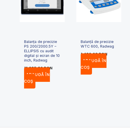
Balanța de precizie
Balanță de precizie
PS 200/2000.5Y –
WTC 600, Radwag
ELLIPSIS cu audit
1,420.03
RON
digital și ecran de 10
ADAUGĂ ÎN
inch, Radwag
COȘ
11,625.20
RON
ADAUGĂ ÎN
COȘ