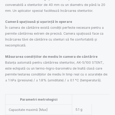
convenabilă a stenturilor de 40 mm cu un diametru de până la 20
mm. Un aplicator special facilitează încărcarea stenturilor.
Cameră spațioasă și ușurință în operare
În camera de cântărire există condiții perfecte necesare pentru a
permite cântărirea extrem de precisă. Camera spațioasă face ca
încărcarea tăvii de cântărire cu stenturi să fie confortabilă și
necomplicată.
Măsurarea condițiilor de mediu în camera de cântărire
Balanța automată pentru cântărirea stenturilor, AK-5/100 STENT,
este echipată cu un termo-higro-barometru de înaltă clasă care
permite testarea condițiilor de mediu în timp real cu o acuratețe de:
± 1 hPa (presiune) / ± 1.8% (umiditate) / ± 0.1 °C (temperatură).
Parametri metrologici
5.1 g
Capacitate maximă [Max]