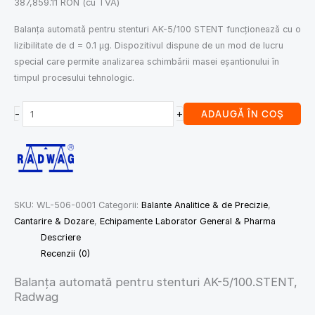
387,859.11
RON
(cu TVA)
Balanța automată pentru stenturi AK-5/100 STENT funcționează cu o
lizibilitate de d = 0.1 μg. Dispozitivul dispune de un mod de lucru
special care permite analizarea schimbării masei eșantionului în
timpul procesului tehnologic.
-
+
ADAUGĂ ÎN COȘ
SKU:
WL-506-0001
Categorii:
Balante Analitice & de Precizie
,
Cantarire & Dozare
,
Echipamente Laborator General & Pharma
Descriere
Recenzii (0)
Balanța automată pentru stenturi AK-5/100.STENT,
Radwag