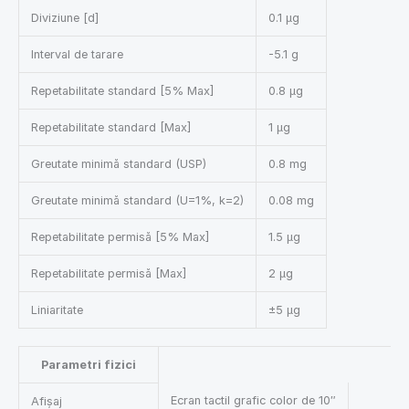
Diviziune [d]
0.1 µg
Interval de tarare
-5.1 g
Repetabilitate standard [5% Max]
0.8 µg
Repetabilitate standard [Max]
1 µg
Greutate minimă standard (USP)
0.8 mg
Greutate minimă standard (U=1%, k=2)
0.08 mg
Repetabilitate permisă [5% Max]
1.5 µg
Repetabilitate permisă [Max]
2 µg
Liniaritate
±5 µg
Parametri fizici
Ecran tactil grafic color de 10″
Afișaj