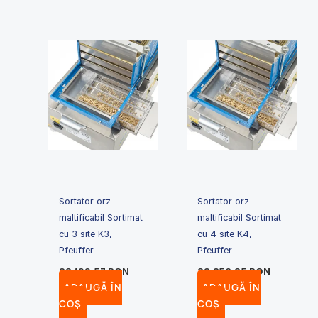
Sortator orz
Sortator orz
maltificabil Sortimat
maltificabil Sortimat
cu 3 site K3,
cu 4 site K4,
Pfeuffer
Pfeuffer
22,199.57
RON
23,856.25
RON
ADAUGĂ ÎN
ADAUGĂ ÎN
COȘ
COȘ