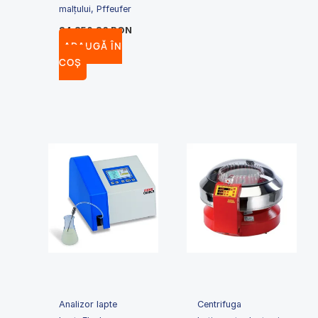
malțului, Pffeufer
24,850.26
RON
ADAUGĂ ÎN
COȘ
Analizor lapte
Centrifuga