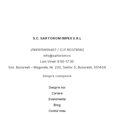
S.C. SARTOROM IMPEX S.R.L
J1991015959407 / C.I.F RO378562
info@sartorom.ro
Luni-Vineri 9:00-17:30
Sos. Bucuresti – Magurele, Nr. 232, Sector 5, Bucuresti, 051434
Despre companie
Despre noi
Cariere
Evenimente
Blog
Contul meu