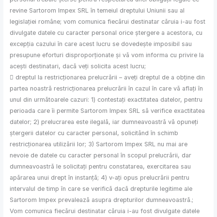
revine Sartorom Impex SRL în temeiul dreptului Uniunii sau al
legislației române; vom comunica fiecărui destinatar căruia i-au fost
divulgate datele cu caracter personal orice ștergere a acestora, cu
excepția cazului în care acest lucru se dovedește imposibil sau
presupune eforturi disproporționate și vă vom informa cu privire la
acești destinatari, dacă veți solicita acest lucru;
 dreptul la restricționarea prelucrării – aveți dreptul de a obține din
partea noastră restricționarea prelucrării în cazul în care vă aflați în
unul din următoarele cazuri: 1) contestați exactitatea datelor, pentru
perioada care îi permite Sartorom Impex SRL să verifice exactitatea
datelor; 2) prelucrarea este ilegală, iar dumneavoastră vă opuneți
ștergerii datelor cu caracter personal, solicitând în schimb
restricționarea utilizării lor; 3) Sartorom Impex SRL nu mai are
nevoie de datele cu caracter personal în scopul prelucrării, dar
dumneavoastră le solicitați pentru constatarea, exercitarea sau
apărarea unui drept în instanță; 4) v-ați opus prelucrării pentru
intervalul de timp în care se verifică dacă drepturile legitime ale
Sartorom Impex prevalează asupra drepturilor dumneavoastră.;
Vom comunica fiecărui destinatar căruia i-au fost divulgate datele