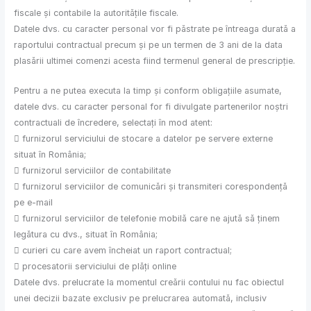
fiscale și contabile la autoritățile fiscale.
Datele dvs. cu caracter personal vor fi păstrate pe întreaga durată a
raportului contractual precum și pe un termen de 3 ani de la data
plasării ultimei comenzi acesta fiind termenul general de prescripție.
Pentru a ne putea executa la timp și conform obligațiile asumate,
datele dvs. cu caracter personal for fi divulgate partenerilor noștri
contractuali de încredere, selectați în mod atent:
 furnizorul serviciului de stocare a datelor pe servere externe
situat în România;
 furnizorul serviciilor de contabilitate
 furnizorul serviciilor de comunicări și transmiteri corespondență
pe e-mail
 furnizorul serviciilor de telefonie mobilă care ne ajută să ținem
legătura cu dvs., situat în România;
 curieri cu care avem încheiat un raport contractual;
 procesatorii serviciului de plăți online
Datele dvs. prelucrate la momentul creării contului nu fac obiectul
unei decizii bazate exclusiv pe prelucrarea automată, inclusiv