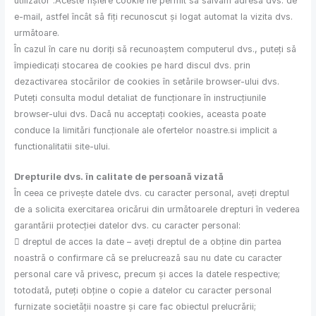
utilizator .Aceste fișiere cookie ne permit să salvăm adresa dvs. de
e-mail, astfel încât să fiți recunoscut și logat automat la vizita dvs.
următoare.
În cazul în care nu doriți să recunoaștem computerul dvs., puteți să
împiedicați stocarea de cookies pe hard discul dvs. prin
dezactivarea stocărilor de cookies în setările browser-ului dvs.
Puteți consulta modul detaliat de funcționare în instrucțiunile
browser-ului dvs. Dacă nu acceptați cookies, aceasta poate
conduce la limitări funcționale ale ofertelor noastre.si implicit a
functionalitatii site-ului.
Drepturile dvs. în calitate de persoană vizată
În ceea ce privește datele dvs. cu caracter personal, aveți dreptul
de a solicita exercitarea oricărui din următoarele drepturi în vederea
garantării protecției datelor dvs. cu caracter personal:
 dreptul de acces la date – aveți dreptul de a obține din partea
noastră o confirmare că se prelucrează sau nu date cu caracter
personal care vă privesc, precum și acces la datele respective;
totodată, puteți obține o copie a datelor cu caracter personal
furnizate societății noastre și care fac obiectul prelucrării;