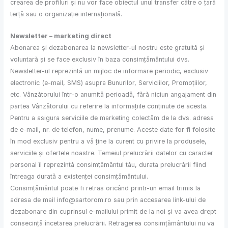
crearea de profiluri și nu vor face obiectul unul transfer către o țară
terță sau o organizație internațională.
Newsletter – marketing direct
Abonarea și dezabonarea la newsletter-ul nostru este gratuită și
voluntară și se face exclusiv în baza consimțământului dvs.
Newsletter-ul reprezintă un mijloc de informare periodic, exclusiv
electronic (e-mail, SMS) asupra Bunurilor, Serviciilor, Promoțiilor,
etc. Vânzătorului într-o anumită perioadă, fără niciun angajament din
partea Vânzătorului cu referire la informațiile conținute de acesta.
Pentru a asigura serviciile de marketing colectăm de la dvs. adresa
de e-mail, nr. de telefon, nume, prenume. Aceste date for fi folosite
în mod exclusiv pentru a vă ține la curent cu privire la produsele,
serviciile și ofertele noastre. Temeiul prelucrării datelor cu caracter
personal îl reprezintă consimțământul tău, durata prelucrării fiind
întreaga durată a existenței consimțământului.
Consimțământul poate fi retras oricând printr-un email trimis la
adresa de mail info@sartorom.ro sau prin accesarea link-ului de
dezabonare din cuprinsul e-mailului primit de la noi și va avea drept
consecință încetarea prelucrării. Retragerea consimțământului nu va