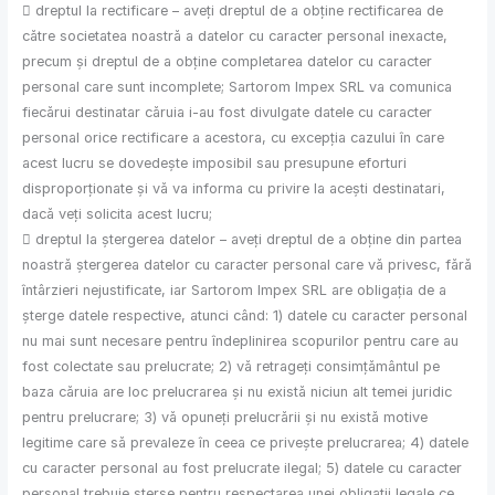
 dreptul la rectificare – aveți dreptul de a obține rectificarea de
către societatea noastră a datelor cu caracter personal inexacte,
precum și dreptul de a obține completarea datelor cu caracter
personal care sunt incomplete; Sartorom Impex SRL va comunica
fiecărui destinatar căruia i-au fost divulgate datele cu caracter
personal orice rectificare a acestora, cu excepția cazului în care
acest lucru se dovedește imposibil sau presupune eforturi
disproporționate și vă va informa cu privire la acești destinatari,
dacă veți solicita acest lucru;
 dreptul la ștergerea datelor – aveți dreptul de a obține din partea
noastră ștergerea datelor cu caracter personal care vă privesc, fără
întârzieri nejustificate, iar Sartorom Impex SRL are obligația de a
șterge datele respective, atunci când: 1) datele cu caracter personal
nu mai sunt necesare pentru îndeplinirea scopurilor pentru care au
fost colectate sau prelucrate; 2) vă retrageți consimțământul pe
baza căruia are loc prelucrarea și nu există niciun alt temei juridic
pentru prelucrare; 3) vă opuneți prelucrării și nu există motive
legitime care să prevaleze în ceea ce privește prelucrarea; 4) datele
cu caracter personal au fost prelucrate ilegal; 5) datele cu caracter
personal trebuie șterse pentru respectarea unei obligații legale ce