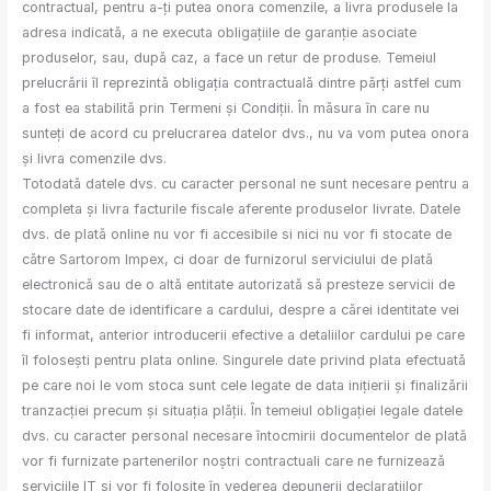
contractual, pentru a-ți putea onora comenzile, a livra produsele la
adresa indicată, a ne executa obligațiile de garanție asociate
produselor, sau, după caz, a face un retur de produse. Temeiul
prelucrării îl reprezintă obligația contractuală dintre părți astfel cum
a fost ea stabilită prin Termeni și Condiții. În măsura în care nu
sunteți de acord cu prelucrarea datelor dvs., nu va vom putea onora
și livra comenzile dvs.
Totodată datele dvs. cu caracter personal ne sunt necesare pentru a
completa și livra facturile fiscale aferente produselor livrate. Datele
dvs. de plată online nu vor fi accesibile si nici nu vor fi stocate de
către Sartorom Impex, ci doar de furnizorul serviciului de plată
electronică sau de o altă entitate autorizată să presteze servicii de
stocare date de identificare a cardului, despre a cărei identitate vei
fi informat, anterior introducerii efective a detaliilor cardului pe care
îl folosești pentru plata online. Singurele date privind plata efectuată
pe care noi le vom stoca sunt cele legate de data inițierii și finalizării
tranzacției precum și situația plății. În temeiul obligației legale datele
dvs. cu caracter personal necesare întocmirii documentelor de plată
vor fi furnizate partenerilor noștri contractuali care ne furnizează
serviciile IT și vor fi folosite în vederea depunerii declarațiilor