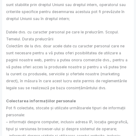
sunt stabilite prin dreptul Uniunii sau dreptul intern, operatorul sau
criteriile specifice pentru desemnarea acestuia pot fi prevăzute în
dreptul Uniunii sau în dreptul intern;
Datele dvs. cu caracter personal pe care le prelucrăm. Scopul.
Temeiul. Durata prelucrării
Colectăm de la dvs. doar acele date cu caracter personal care ne
sunt necesare pentru a vă putea oferi posibilitatea de utilizare a
paginii noastre web, pentru a putea onora comenzile dvs., pentru a
vă putea oferi acces la produsele noastre și pentru a vă putea ține
la curent cu produsele, serviciile și ofertele noastre (marketing
direct), în măsura în care acest lucru este permis de reglementările
legale sau se realizează pe baza consimțământului dvs.
Colectarea informațiilor personale
Pot fi colectate, stocate și utilizate următoarele tipuri de informații
personale:
– informații despre computer, inclusiv adresa IP, locația geografică,
tipul și versiunea browser-ului și despre sistemul de operare;
– informații despre vizitele și utilizarea acestui website, inclusiv