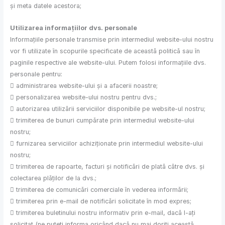
și meta datele acestora;
Utilizarea informațiilor dvs. personale
Informațiile personale transmise prin intermediul website-ului nostru
vor fi utilizate în scopurile specificate de această politică sau în
paginile respective ale website-ului. Putem folosi informațiile dvs.
personale pentru:
 administrarea website-ului și a afacerii noastre;
 personalizarea website-ului nostru pentru dvs.;
 autorizarea utilizării serviciilor disponibile pe website-ul nostru;
 trimiterea de bunuri cumpărate prin intermediul website-ului
nostru;
 furnizarea serviciilor achiziționate prin intermediul website-ului
nostru;
 trimiterea de rapoarte, facturi și notificări de plată către dvs. și
colectarea plăților de la dvs.;
 trimiterea de comunicări comerciale în vederea informării;
 trimiterea prin e-mail de notificări solicitate în mod expres;
 trimiterea buletinului nostru informativ prin e-mail, dacă l-ați
solicitat (ne puteți informa oricând dacă nu mai doriți această