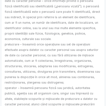
date cu caracter personal – orice informații privind o persoană
fizică identificată sau identificabilă („persoana vizată”); o persoană
fizică identificabilă este o persoană care poate fi identificată, direct
sau indirect, în special prin referire la un element de identificare,
cum ar fi un nume, un număr de identificare, date de localizare, un
identificator online, sau la unul sau mai multe elemente specifice,
proprii identității sale fizice, fiziologice, genetice, psihice,
economice, culturale sau sociale.
prelucrare – înseamnă orice operațiune sau set de operațiuni
efectuate asupra datelor cu caracter personal sau asupra seturilor
de date cu caracter personal, cu sau fără utilizarea de mijloace
automatizate, cum ar fi colectarea, înregistrarea, organizarea,
structurarea, stocarea, adaptarea sau modificarea, extragerea,
consultarea, utilizarea, divulgarea prin transmitere, diseminarea sau
punerea la dispoziție în orice alt mod, alinierea sau combinarea,
restricționarea, ștergerea sau distrugerea;
operator – înseamnă persoana fizică sau juridică, autoritatea
publică, agenția sau alt organism care, singur sau împreună cu
altele, stabilește scopurile și mijloacele de prelucrare a datelor cu
caracter personal; atunci când scopurile și mijloacele prelucrării