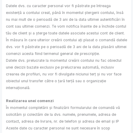
Datele dvs. cu caracter personal vor fi păstrate pe întreaga
existență a contului creat, până în momentul ștergerii contului, însă
nu mai mult de o perioadă de 3 ani de la data ultimei autentificări în
cont sau ultimei comenzi. Te vom notifica înainte de a închide contul
tău de client și a șterge toate datele asociate acestui cont de client.
În măsura în care ulterior creării contului ați plasat o comandă datele
dvs. vor fi păstrate pe o perioadă de 3 ani de la data plasării ultimei
comenzi acesta fiind termenul general de prescripție.
Datele dvs. prelucrate la momentul creării contului nu fac obiectul
unei decizii bazate exclusiv pe prelucrarea automată, inclusiv
crearea de profiluri, nu vor fi divulgate niciunui terț și nu vor face
obiectul unul transfer către o țară terță sau o organizație
internațională.
Realizarea unei comenzi
În momentul completării și finalizării formularului de comandă vă
solicităm și colectăm de la dvs. numele, prenumele, adresa de
contact, adresa de livrare, nr. de telefon și adresa de email și IP
Aceste date cu caracter personal ne sunt necesare în scop