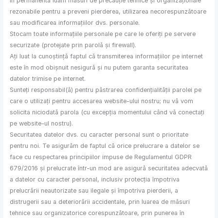
In permanenta luam măsuri de precauție tehnice și organizaționale
rezonabile pentru a preveni pierderea, utilizarea necorespunzătoare
sau modificarea informațiilor dvs. personale.
Stocam toate informațiile personale pe care le oferiți pe servere
securizate (protejate prin parolă și firewall).
Ați luat la cunoștință faptul că transmiterea informațiilor pe internet
este în mod obișnuit nesigură și nu putem garanta securitatea
datelor trimise pe internet.
Sunteți responsabil(ă) pentru păstrarea confidențialității parolei pe
care o utilizați pentru accesarea website-ului nostru; nu vă vom
solicita niciodată parola (cu excepția momentului când vă conectați
pe website-ul nostru).
Securitatea datelor dvs. cu caracter personal sunt o prioritate
pentru noi. Te asigurăm de faptul că orice prelucrare a datelor se
face cu respectarea principiilor impuse de Regulamentul GDPR
679/2016 și prelucrate într-un mod are asigură securitatea adecvată
a datelor cu caracter personal, inclusiv protecția împotriva
prelucrării neautorizate sau ilegale și împotriva pierderii, a
distrugerii sau a deteriorării accidentale, prin luarea de măsuri
tehnice sau organizatorice corespunzătoare, prin punerea în