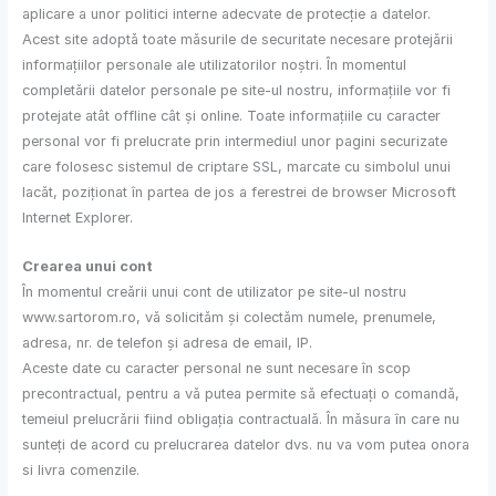
aplicare a unor politici interne adecvate de protecție a datelor.
Acest site adoptă toate măsurile de securitate necesare protejării
informațiilor personale ale utilizatorilor noștri. În momentul
completării datelor personale pe site-ul nostru, informațiile vor fi
protejate atât offline cât și online. Toate informațiile cu caracter
personal vor fi prelucrate prin intermediul unor pagini securizate
care folosesc sistemul de criptare SSL, marcate cu simbolul unui
lacăt, poziționat în partea de jos a ferestrei de browser Microsoft
Internet Explorer.
Crearea unui cont
În momentul creării unui cont de utilizator pe site-ul nostru
www.sartorom.ro, vă solicităm și colectăm numele, prenumele,
adresa, nr. de telefon și adresa de email, IP.
Aceste date cu caracter personal ne sunt necesare în scop
precontractual, pentru a vă putea permite să efectuați o comandă,
temeiul prelucrării fiind obligația contractuală. În măsura în care nu
sunteți de acord cu prelucrarea datelor dvs. nu va vom putea onora
si livra comenzile.