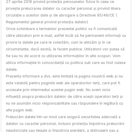
27 aprilie 2016 privind protecția persoanelor fizice în ceea ce
privește prelucrarea datelor cu caracter personal și privind libera
circulație a acestor date și de abrogare a Directivei 95/46/CE (
Regulamentul general privind protecția datelor)
Orice schimbare a termenilor prezentei politici va fi comunicată
către utilizatori prin e-mail, astfel încât să fie permanent informați cu
privire la datele pe care le colectăm, cum le utilizăm și în ce
circumstanțe, dacă există, le facem publice. Utilizatorii vor putea să
fie sau nu de acord cu utilizarea informațiilor în alte scopuri. Vom
utiliza informațiile în concordanță cu politica sub care au fost culese
datele.
Prezenta informare a dvs. este limitată la pagina noastră web și nu
este valabilă pentru paginile web ale operatorilor terți, care pot fi
accesate prin intermediul acestei pagini web. Nu avem nicio
influență asupra prelucrării datelor de către acești operatori terți și
nu ne asumăm nicio responsabilitate sau răspundere în legătură cu
alte pagini web.
Prelucrăm datele într-un mod care asigură securitatea adecvată a
datelor cu caracter personal, inclusiv protecția împotriva prelucrării
neautorizate sau ilegale și împotriva pierderii, a distrugerii sau a