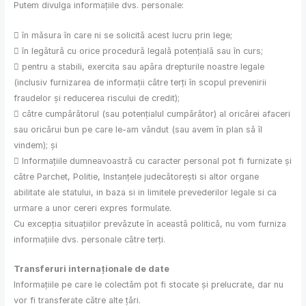
Putem divulga informațiile dvs. personale:
 în măsura în care ni se solicită acest lucru prin lege;
 în legătură cu orice procedură legală potențială sau în curs;
 pentru a stabili, exercita sau apăra drepturile noastre legale
(inclusiv furnizarea de informații către terți în scopul prevenirii
fraudelor și reducerea riscului de credit);
 către cumpărătorul (sau potențialul cumpărător) al oricărei afaceri
sau oricărui bun pe care le-am vândut (sau avem în plan să îl
vindem); și
 Informațiile dumneavoastră cu caracter personal pot fi furnizate și
către Parchet, Politie, Instanțele judecătorești si altor organe
abilitate ale statului, in baza si in limitele prevederilor legale si ca
urmare a unor cereri expres formulate.
Cu excepția situațiilor prevăzute în această politică, nu vom furniza
informațiile dvs. personale către terți.
Transferuri internaționale de date
Informațiile pe care le colectăm pot fi stocate și prelucrate, dar nu
vor fi transferate către alte țări.