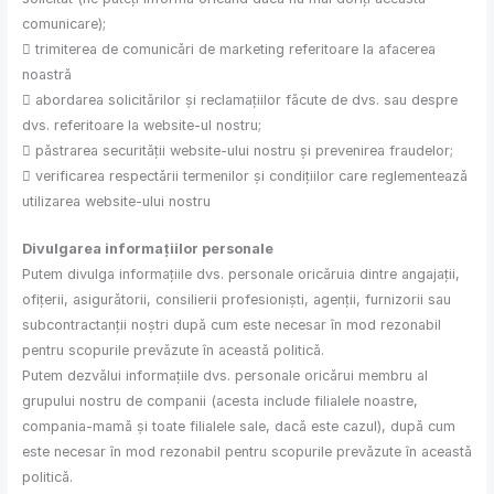
comunicare);
 trimiterea de comunicări de marketing referitoare la afacerea
noastră
 abordarea solicitărilor și reclamațiilor făcute de dvs. sau despre
dvs. referitoare la website-ul nostru;
 păstrarea securității website-ului nostru și prevenirea fraudelor;
 verificarea respectării termenilor și condițiilor care reglementează
utilizarea website-ului nostru
Divulgarea informațiilor personale
Putem divulga informațiile dvs. personale oricăruia dintre angajații,
ofițerii, asigurătorii, consilierii profesioniști, agenții, furnizorii sau
subcontractanții noștri după cum este necesar în mod rezonabil
pentru scopurile prevăzute în această politică.
Putem dezvălui informațiile dvs. personale oricărui membru al
grupului nostru de companii (acesta include filialele noastre,
compania-mamă și toate filialele sale, dacă este cazul), după cum
este necesar în mod rezonabil pentru scopurile prevăzute în această
politică.