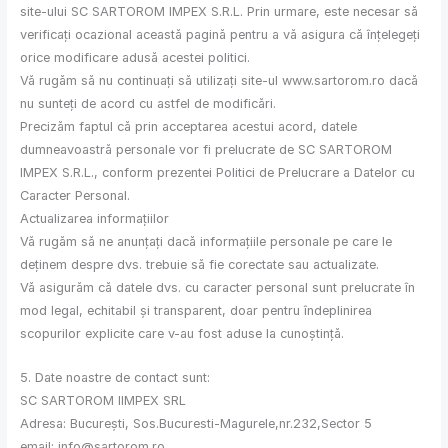
site-ului SC SARTOROM IMPEX S.R.L. Prin urmare, este necesar să
verificați ocazional această pagină pentru a vă asigura că înțelegeți
orice modificare adusă acestei politici.
Vă rugăm să nu continuați să utilizați site-ul www.sartorom.ro dacă
nu sunteți de acord cu astfel de modificări.
Precizăm faptul că prin acceptarea acestui acord, datele
dumneavoastră personale vor fi prelucrate de SC SARTOROM
IMPEX S.R.L., conform prezentei Politici de Prelucrare a Datelor cu
Caracter Personal.
Actualizarea informațiilor
Vă rugăm să ne anunțați dacă informațiile personale pe care le
deținem despre dvs. trebuie să fie corectate sau actualizate.
Vă asigurăm că datele dvs. cu caracter personal sunt prelucrate în
mod legal, echitabil și transparent, doar pentru îndeplinirea
scopurilor explicite care v-au fost aduse la cunoștință.
5. Date noastre de contact sunt:
SC SARTOROM IIMPEX SRL
Adresa: București, Sos.Bucuresti-Magurele,nr.232,Sector 5
email: info@sartorom.ro