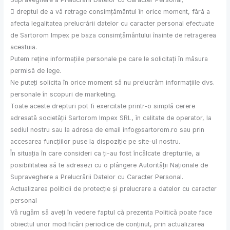
 dreptul de a vă retrage consimțământul în orice moment, fără a
afecta legalitatea prelucrării datelor cu caracter personal efectuate
de Sartorom Impex pe baza consimțământului înainte de retragerea
acestuia.
Putem reține informațiile personale pe care le solicitați în măsura
permisă de lege.
Ne puteți solicita în orice moment să nu prelucrăm informațiile dvs.
personale în scopuri de marketing.
Toate aceste drepturi pot fi exercitate printr-o simplă cerere
adresată societății Sartorom Impex SRL, în calitate de operator, la
sediul nostru sau la adresa de email info@sartorom.ro sau prin
accesarea funcțiilor puse la dispoziție pe site-ul nostru.
În situația în care consideri ca ți-au fost încălcate drepturile, ai
posibilitatea să te adresezi cu o plângere Autorității Naționale de
Supraveghere a Prelucrării Datelor cu Caracter Personal.
Actualizarea politicii de protecție și prelucrare a datelor cu caracter
personal
Vă rugăm să aveți în vedere faptul că prezenta Politică poate face
obiectul unor modificări periodice de conținut, prin actualizarea