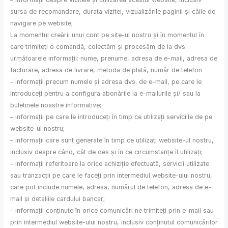
sursa de recomandare, durata vizitei, vizualizările paginii și căile de
navigare pe website;
La momentul creării unui cont pe site-ul nostru și în momentul în
care trimiteți o comandă, colectăm și procesăm de la dvs.
următoarele informații: nume, prenume, adresa de e-mail, adresa de
facturare, adresa de livrare, metoda de plată, număr de telefon
– informații precum numele și adresa dvs. de e-mail, pe care le
introduceți pentru a configura abonările la e-mailurile și/ sau la
buletinele noastre informative;
– informații pe care le introduceți în timp ce utilizați serviciile de pe
website-ul nostru;
– informații care sunt generate în timp ce utilizați website-ul nostru,
inclusiv despre când, cât de des și în ce circumstanțe îl utilizați;
– informații referitoare la orice achiziție efectuată, servicii utilizate
sau tranzacții pe care le faceți prin intermediul website-ului nostru,
care pot include numele, adresa, numărul de telefon, adresa de e-
mail și detaliile cardului bancar;
– informații conținute în orice comunicări ne trimiteți prin e-mail sau
prin intermediul website-ului nostru, inclusiv conținutul comunicărilor