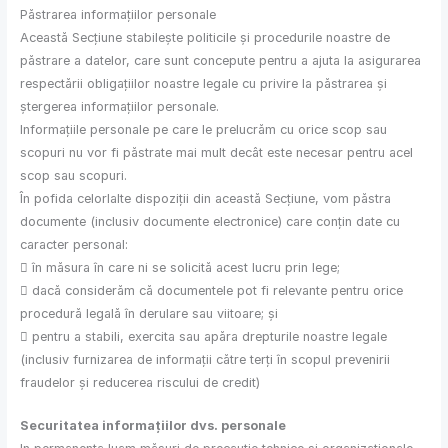
Păstrarea informațiilor personale
Această Secțiune stabilește politicile și procedurile noastre de
păstrare a datelor, care sunt concepute pentru a ajuta la asigurarea
respectării obligațiilor noastre legale cu privire la păstrarea și
ștergerea informațiilor personale.
Informațiile personale pe care le prelucrăm cu orice scop sau
scopuri nu vor fi păstrate mai mult decât este necesar pentru acel
scop sau scopuri.
În pofida celorlalte dispoziții din această Secțiune, vom păstra
documente (inclusiv documente electronice) care conțin date cu
caracter personal:
 în măsura în care ni se solicită acest lucru prin lege;
 dacă considerăm că documentele pot fi relevante pentru orice
procedură legală în derulare sau viitoare; și
 pentru a stabili, exercita sau apăra drepturile noastre legale
(inclusiv furnizarea de informații către terți în scopul prevenirii
fraudelor și reducerea riscului de credit)
Securitatea informațiilor dvs. personale