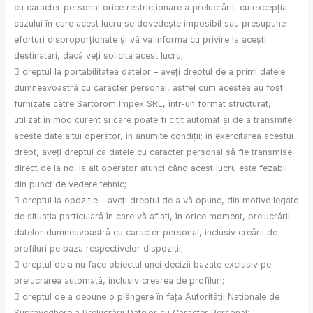
cu caracter personal orice restricționare a prelucrării, cu excepția
cazului în care acest lucru se dovedește imposibil sau presupune
eforturi disproporționate și vă va informa cu privire la acești
destinatari, dacă veți solicita acest lucru;
 dreptul la portabilitatea datelor – aveți dreptul de a primi datele
dumneavoastră cu caracter personal, astfel cum acestea au fost
furnizate către Sartorom Impex SRL, într-un format structurat,
utilizat în mod curent și care poate fi citit automat și de a transmite
aceste date altui operator, în anumite condiții; în exercitarea acestui
drept, aveți dreptul ca datele cu caracter personal să fie transmise
direct de la noi la alt operator atunci când acest lucru este fezabil
din punct de vedere tehnic;
 dreptul la opoziție – aveți dreptul de a vă opune, din motive legate
de situația particulară în care vă aflați, în orice moment, prelucrării
datelor dumneavoastră cu caracter personal, inclusiv creării de
profiluri pe baza respectivelor dispoziții;
 dreptul de a nu face obiectul unei decizii bazate exclusiv pe
prelucrarea automată, inclusiv crearea de profiluri;
 dreptul de a depune o plângere în fața Autorității Naționale de
Supraveghere a Prelucrării Datelor cu Caracter Personal;