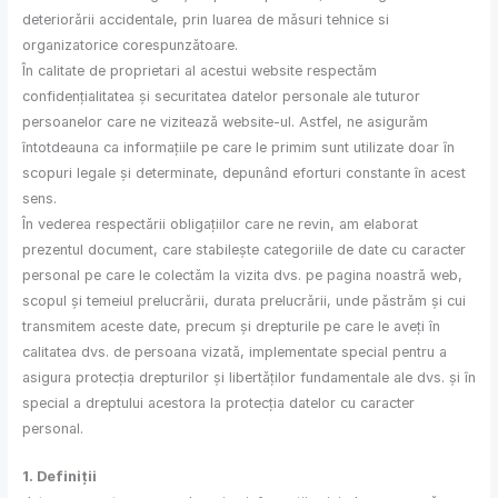
deteriorării accidentale, prin luarea de măsuri tehnice si
organizatorice corespunzătoare.
În calitate de proprietari al acestui website respectăm
confidențialitatea și securitatea datelor personale ale tuturor
persoanelor care ne vizitează website-ul. Astfel, ne asigurăm
întotdeauna ca informațiile pe care le primim sunt utilizate doar în
scopuri legale și determinate, depunând eforturi constante în acest
sens.
În vederea respectării obligațiilor care ne revin, am elaborat
prezentul document, care stabilește categoriile de date cu caracter
personal pe care le colectăm la vizita dvs. pe pagina noastră web,
scopul și temeiul prelucrării, durata prelucrării, unde păstrăm și cui
transmitem aceste date, precum și drepturile pe care le aveți în
calitatea dvs. de persoana vizată, implementate special pentru a
asigura protecția drepturilor și libertăților fundamentale ale dvs. și în
special a dreptului acestora la protecția datelor cu caracter
personal.
1. Definiții