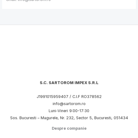
S.C. SARTOROM IMPEX S.R.L
J1991015959407 / C.I.F RO378562
info@sartorom.ro
Luni-Vineri 9:00-17:30
Sos. Bucuresti – Magurele, Nr. 232, Sector 5, Bucuresti, 051434
Despre companie