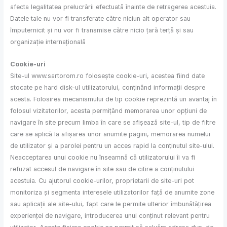
afecta legalitatea prelucrării efectuată înainte de retragerea acestuia.
Datele tale nu vor fi transferate către niciun alt operator sau
împuternicit și nu vor fi transmise către nicio țară terță și sau
organizație internațională
Cookie-uri
Site-ul www.sartorom.ro folosește cookie-uri, acestea fiind date
stocate pe hard disk-ul utilizatorului, conținând informații despre
acesta. Folosirea mecanismului de tip cookie reprezintă un avantaj în
folosul vizitatorilor, acesta permițând memorarea unor opțiuni de
navigare în site precum limba în care se afișează site-ul, tip de filtre
care se aplică la afișarea unor anumite pagini, memorarea numelui
de utilizator şi a parolei pentru un acces rapid la conținutul site-ului.
Neacceptarea unui cookie nu înseamnă că utilizatorului îi va fi
refuzat accesul de navigare în site sau de citire a conținutului
acestuia. Cu ajutorul cookie-urilor, proprietarii de site-uri pot
monitoriza și segmenta interesele utilizatorilor față de anumite zone
sau aplicații ale site-ului, fapt care le permite ulterior îmbunătățirea
experienței de navigare, introducerea unui conținut relevant pentru