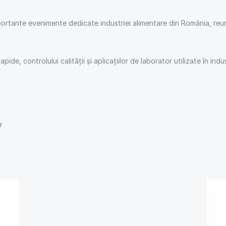
portante evenimente dedicate industriei alimentare din România, reuni
de, controlului calității și aplicațiilor de laborator utilizate în indus
r