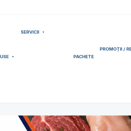
SERVICII
PROMOȚII / R
USE
PACHETE