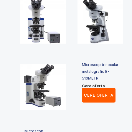
Microscop trinocular
metalografic B-
510METR
Cere oferta
CERE OFERTA
Microscop