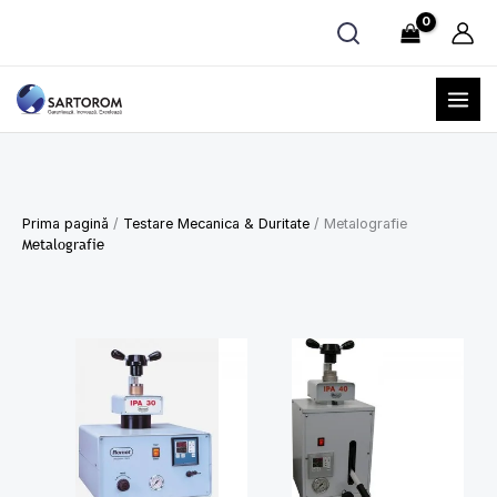
Skip
to
content
Prima pagină
/
Testare Mecanica & Duritate
/ Metalografie
Metalografie