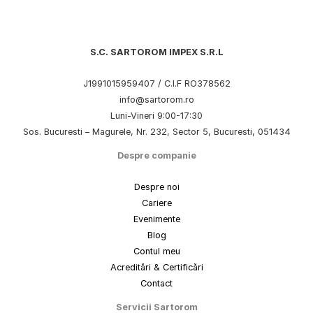
S.C. SARTOROM IMPEX S.R.L
J1991015959407 / C.I.F RO378562
info@sartorom.ro
Luni-Vineri 9:00-17:30
Sos. Bucuresti – Magurele, Nr. 232, Sector 5, Bucuresti, 051434
Despre companie
Despre noi
Cariere
Evenimente
Blog
Contul meu
Acreditări & Certificări
Contact
Servicii Sartorom