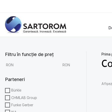
Skip
to
content
D
Filtru în funcție de preț
Prima
Co
RON
RON
Parteneri
Afișez
Bürkle
CHMLAB Group
Funke Gerber