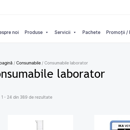
Sortat
după
cele
mai
espre noi
Produse
Servicii
Pachete
Promoții / 
recente
 pagină
/
Consumabile
/ Consumabile laborator
nsumabile laborator
 1 - 24 din 389 de rezultate