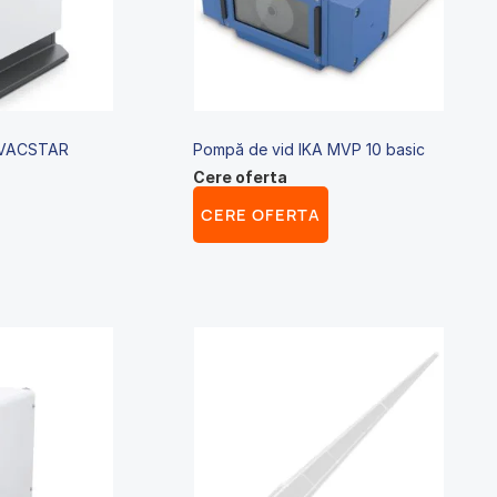
 VACSTAR
Pompă de vid IKA MVP 10 basic
Cere oferta
CERE OFERTA
Acest
produs
are
mai
multe
variații.