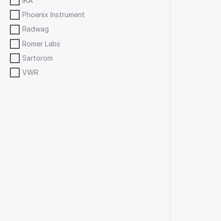
IKA
Phoenix Instrument
Radwag
Romer Labs
Sartorom
VWR