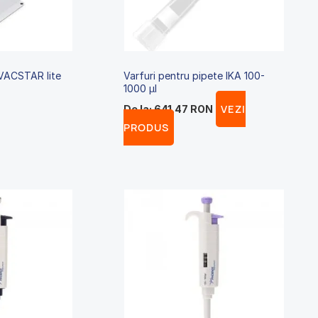
Opțiunile
pot
fi
alese
VACSTAR lite
Varfuri pentru pipete IKA 100-
în
1000 µl
pagina
VEZI
De la:
641.47
RON
produsului.
PRODUS