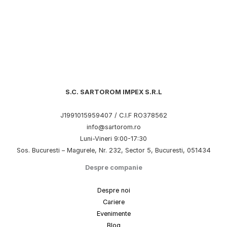
S.C. SARTOROM IMPEX S.R.L
J1991015959407 / C.I.F RO378562
info@sartorom.ro
Luni-Vineri 9:00-17:30
Sos. Bucuresti – Magurele, Nr. 232, Sector 5, Bucuresti, 051434
Despre companie
Despre noi
Cariere
Evenimente
Blog