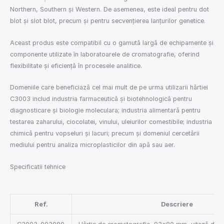
Northern, Southern și Western. De asemenea, este ideal pentru dot
blot și slot blot, precum și pentru secvențierea lanțurilor genetice.
Aceast produs este compatibil cu o gamută largă de echipamente și
componente utilizate în laboratoarele de cromatografie, oferind
flexibilitate și eficiență în procesele analitice.
Domeniile care beneficiază cel mai mult de pe urma utilizarii hârtiei
C3003 includ industria farmaceutică și biotehnologică pentru
diagnosticare și biologie moleculara; industria alimentarǎ pentru
testarea zaharului, ciocolatei, vinului, uleiurilor comestibile; industria
chimicǎ pentru vopseluri și lacuri; precum și domeniul cercetǎrii
mediului pentru analiza microplasticilor din apǎ sau aer.
Specificatii tehnice
Ref.
Descriere