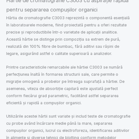
Hârtie de cromatografie C3003 cu aspirație rapidă
pentru separarea compușilor organici
Hârtia de cromatografie C3003 reprezintă o componentă esențială
în laboratoarele moderne, fiind proiectată pentru a oferi rezultate
precise și reproductibile într-o varietate de aplicații analitice.
Această hârtie se distinge prin compoziția sa extrem de pură,
realizată din 100% fibre de bumbac, fără aditivi sau rășini de
legare, asigurând astfel o calitate superioară a analizelor.
Printre caracteristicile remarcabile ale hârtiei C3003 se numără
perfecțiunea înaltă în formarea structurii sale, care permite o
migrație omogenă a probelor pe întreaga suprafață a hârtiei. De
asemenea, viteza de absorbție capilară este ajustată perfect
conform fiecărui grad parametric, facilitând astfel separarea
eficientă și rapidă a compușilor organici.
Utilizările acestei hârtii sunt variate și includ teste de cromatografie
cu probe având încărcare medie până la mare, separarea
compușilor organici, lucrul cu electroforeza, identificarea aditivilor
în alimente și diverse tehnici de blotting conform metodelor