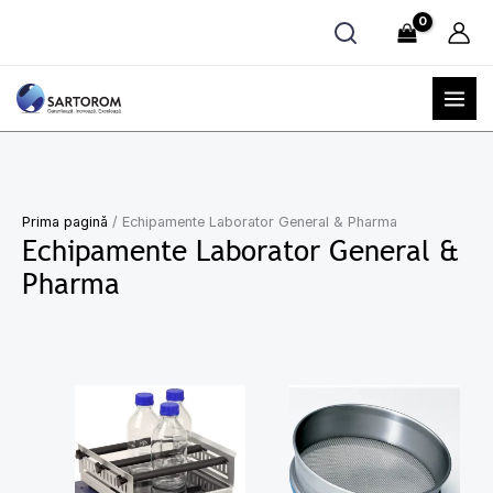
Skip
to
content
Prima pagină
/ Echipamente Laborator General & Pharma
Echipamente Laborator General &
Pharma