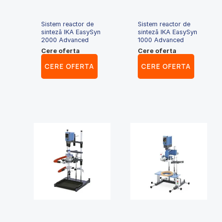
Sistem reactor de
Sistem reactor de
sinteză IKA EasySyn
sinteză IKA EasySyn
2000 Advanced
1000 Advanced
Cere oferta
Cere oferta
CERE OFERTA
CERE OFERTA