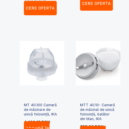
CERE OFERTA
CERE OFERTA
MT 40.100 Cameră
MTT 40.10- Cameră
de măcinare de
de măcinat de unică
unică folosință, IKA
folosință, batător
din titan, IKA
4,400.15
RON
895.93
RON
ADAUGĂ ÎN