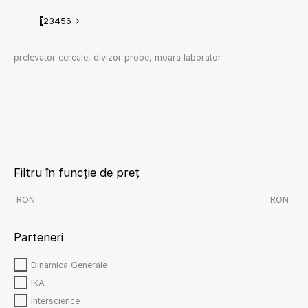
1
2
3
4
5
6
→
prelevator cereale, divizor probe, moara laborator
Filtru în funcție de preț
RON
RON
Parteneri
Dinamica Generale
IKA
Interscience