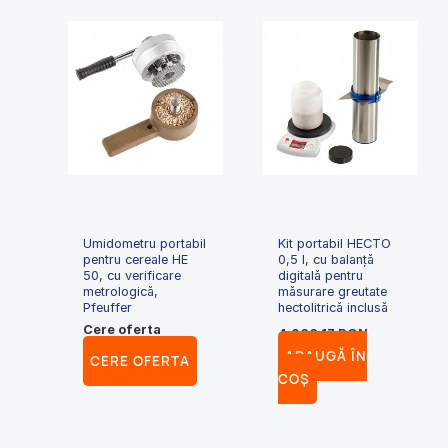
Umidometru portabil
Kit portabil HECTO
pentru cereale HE
0,5 l, cu balanță
50, cu verificare
digitală pentru
metrologică,
măsurare greutate
Pfeuffer
hectolitrică inclusă
Cere oferta
4,066.17
RON
ADAUGĂ ÎN
CERE OFERTA
COȘ