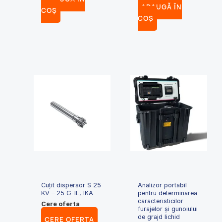
ADAUGĂ ÎN
COȘ
COȘ
Cuțit dispersor S 25
Analizor portabil
KV – 25 G-IL, IKA
pentru determinarea
caracteristicilor
Cere oferta
furajelor și gunoiului
de grajd lichid
CERE OFERTA