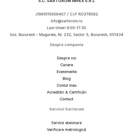
S.C. SARTOROM IMPEX S.R.L
J1991015959407 / C.I.F RO378562
info@sartorom.ro
Luni-Vineri 9:00-17:30
Sos. Bucuresti – Magurele, Nr. 232, Sector 5, Bucuresti, 051434
Despre companie
Despre noi
Cariere
Evenimente
Blog
Contul meu
Acreditări & Certificări
Contact
Servicii Sartorom
Servicii etalonare
Verificare metrologică