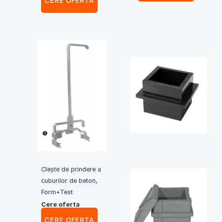
CERE OFERTA
Clește de prindere a
cuburilor de beton,
Form+Test
Cere oferta
CERE OFERTA