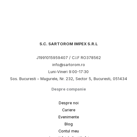
S.C. SARTOROM IMPEX S.R.L
J1991015959407 / C.I.F RO378562
info@sartorom.ro
Luni-Vineri 9:00-17:30
Sos. Bucuresti – Magurele, Nr. 232, Sector 5, Bucuresti, 051434
Despre companie
Despre noi
Cariere
Evenimente
Blog
Contul meu