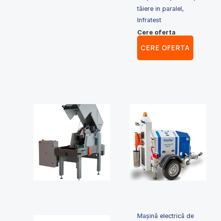
tăiere in paralel,
Infratest
Cere oferta
CERE OFERTA
Mașină electrică de