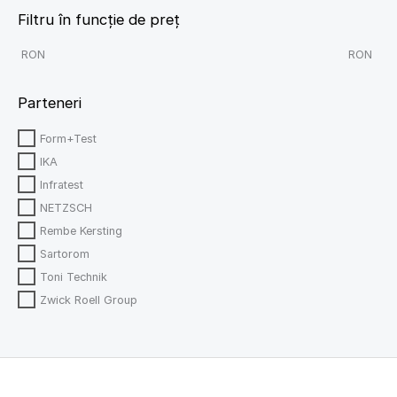
Filtru în funcție de preț
RON
RON
Parteneri
Form+Test
IKA
Infratest
NETZSCH
Rembe Kersting
Sartorom
Toni Technik
Zwick Roell Group