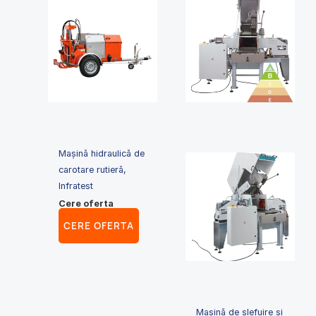
Mașină hidraulică de
carotare rutieră,
Infratest
Cere oferta
CERE OFERTA
Mașină de șlefuire și