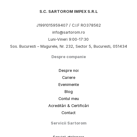
S.C. SARTOROM IMPEX S.R.L
J1991015959407 / C.I.F RO378562
info@sartorom.ro
Luni-Vineri 9:00-17:30
Sos. Bucuresti – Magurele, Nr. 232, Sector 5, Bucuresti, 051434
Despre companie
Despre noi
Cariere
Evenimente
Blog
Contul meu
Acreditări & Certificări
Contact
Servicii Sartorom