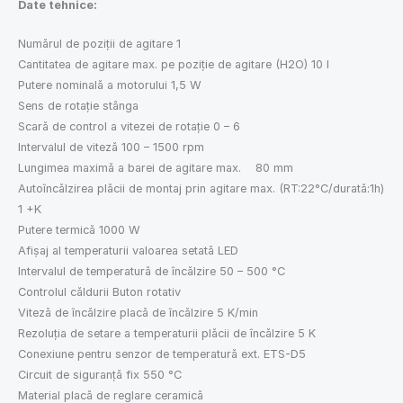
Date tehnice:
Numărul de poziții de agitare 1
Cantitatea de agitare max. pe poziție de agitare (H2O) 10 l
Putere nominală a motorului 1,5 W
Sens de rotație stânga
Scară de control a vitezei de rotație 0 – 6
Intervalul de viteză 100 – 1500 rpm
Lungimea maximă a barei de agitare max. 80 mm
Autoîncălzirea plăcii de montaj prin agitare max. (RT:22°C/durată:1h)
1 +K
Putere termică 1000 W
Afișaj al temperaturii valoarea setată LED
Intervalul de temperatură de încălzire 50 – 500 °C
Controlul căldurii Buton rotativ
Viteză de încălzire placă de încălzire 5 K/min
Rezoluția de setare a temperaturii plăcii de încălzire 5 K
Conexiune pentru senzor de temperatură ext. ETS-D5
Circuit de siguranță fix 550 °C
Material placă de reglare ceramică