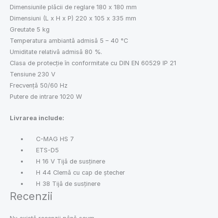
Dimensiunile plăcii de reglare 180 x 180 mm
Dimensiuni (L x H x P) 220 x 105 x 335 mm
Greutate 5 kg
Temperatura ambiantă admisă 5 – 40 °C
Umiditate relativă admisă 80 %.
Clasa de protecție în conformitate cu DIN EN 60529 IP 21
Tensiune 230 V
Frecvență 50/60 Hz
Putere de intrare 1020 W
Livrarea include:
C-MAG HS 7
ETS-D5
H 16 V Tijă de susținere
H 44 Clemă cu cap de ștecher
H 38 Tijă de susținere
Recenzii