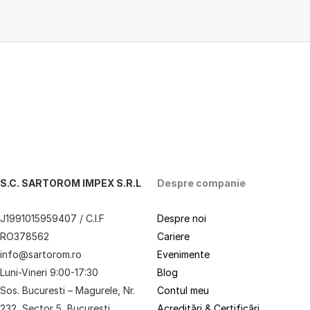
S.C. SARTOROM IMPEX S.R.L
Despre companie
J1991015959407 / C.I.F
Despre noi
RO378562
Cariere
info@sartorom.ro
Evenimente
Luni-Vineri 9:00-17:30
Blog
Sos. Bucuresti – Magurele, Nr.
Contul meu
232, Sector 5, Bucuresti,
Acreditări & Certificări