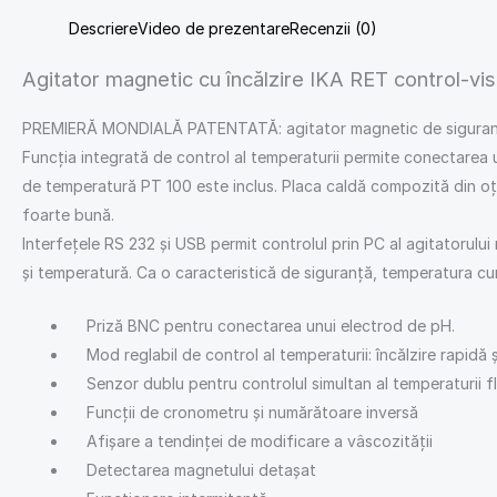
Descriere
Video de prezentare
Recenzii (0)
Agitator magnetic cu încălzire IKA RET control-vi
PREMIERĂ MONDIALĂ PATENTATĂ: agitator magnetic de siguranță cu î
Funcția integrată de control al temperaturii permite conectarea 
de temperatură PT 100 este inclus. Placa caldă compozită din oțe
foarte bună.
Interfețele RS 232 și USB permit controlul prin PC al agitatorulu
și temperatură. Ca o caracteristică de siguranță, temperatura cur
Priză BNC pentru conectarea unui electrod de pH.
Mod reglabil de control al temperaturii: încălzire rapidă ș
Senzor dublu pentru controlul simultan al temperaturii flui
Funcții de cronometru și numărătoare inversă
Afișare a tendinței de modificare a vâscozității
Detectarea magnetului detașat