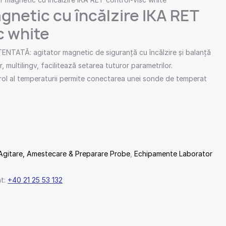
gnetic cu încălzire IKA RET
c white
ATĂ: agitator magnetic de siguranță cu încălzire și balanță
r, multilingv, facilitează setarea tuturor parametrilor.
rol al temperaturii permite conectarea unei sonde de temperat
Agitare, Amestecare & Preparare Probe
,
Echipamente Laborator
nt:
+40 21 25 53 132