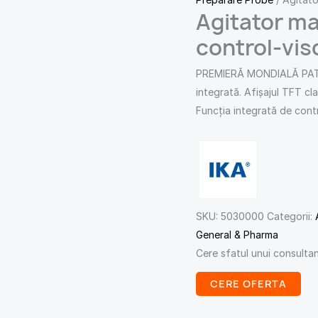
Agitator ma
control-vis
PREMIERĂ MONDIALĂ PATENT
integrată. Afișajul TFT cla
Funcția integrată de cont
SKU:
5030000
Categorii:
General & Pharma
Cere sfatul unui consulta
CERE OFERTA