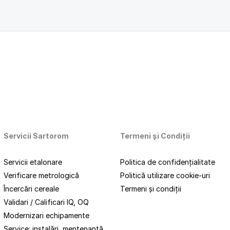
Servicii Sartorom
Termeni
și
Condiții
Servicii etalonare
Politica de confidențialitate
Verificare metrologică
Politică utilizare cookie-uri
Încercări cereale
Termeni și condiții
Validari / Calificari IQ, OQ
Modernizari echipamente
Service: instalări, mentenanță,