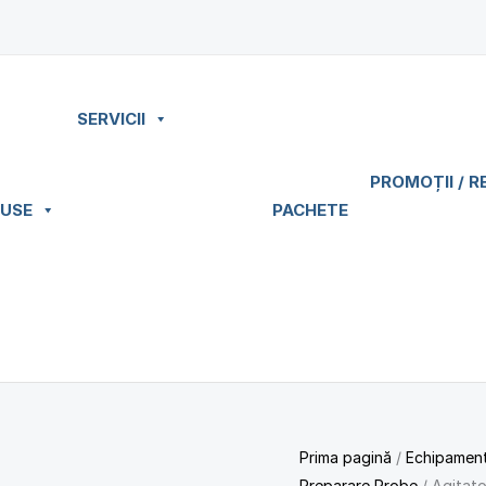
SERVICII
PROMOȚII / R
USE
PACHETE
Prima pagină
/
Echipament
Preparare Probe
/ Agitato