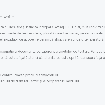
sc white
ncălzire și balanță integrată. Afișajul TFT clar, multilingv, facili
unei sonde de temperatură, plasată direct în mediu, pentru a control
l inoxidabil cu acoperire ceramică albă, care atinge o temperatură d
i magnetic și documentarea tuturor parametrilor de testare. Funcția 
entă este afișată atunci când unitatea este oprită, dar suprafața es
i control foarte precis al temperaturii
dului de transfer termic și al temperaturii mediului