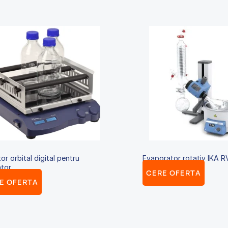
or orbital digital pentru
Evaporator rotativ IKA R
ator
CERE OFERTA
E OFERTA