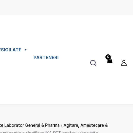
ESIGILATE
PARTENERI
e Laborator General & Pharma
/
Agitare, Amestecare &
r magnetic cu încălzire IKA RET control-visc white