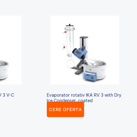
V 3 V-C
Evaporator rotativ IKA RV 3 with Dry
Ice Condenser, coated
CERE OFERTA