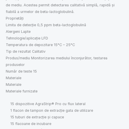
de mediu. Acestea permit detectarea calitativă simplă, rapidă și
fiabilă a urmelor de beta-lactoglobulină.
Proprietăți
Limita de detecție 0,5 ppm beta-lactoglobulină
Alergeni Lapte
Tehnologie/aplicație LFD
Temperatura de depozitare 15°C – 25°C
Tip de rezultat Calitativ
Produs/mediu Monitorizarea mediului înconjurător, testarea
produselor
Număr de teste 15
Materiale
Materiale
Materiale furnizate
15 dispozitive AgraStrip® Pro cu flux lateral
1 flacon de tampon de extracție gata de utilizare
15 tuburi de extracție și capace
15 flacoane de incubare