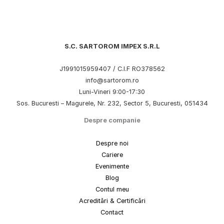
S.C. SARTOROM IMPEX S.R.L
J1991015959407 / C.I.F RO378562
info@sartorom.ro
Luni-Vineri 9:00-17:30
Sos. Bucuresti – Magurele, Nr. 232, Sector 5, Bucuresti, 051434
Despre companie
Despre noi
Cariere
Evenimente
Blog
Contul meu
Acreditări & Certificări
Contact