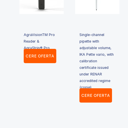
AgraVisionTM Pro
Single-channel
Reader &
pipette with
AgraStrip® Pro
adjustable volume,
IKA Pette vario, with
CERE OFERTA
calibration
certificate issued
under RENAR
accredited regime
(copie)
CERE OFERTA