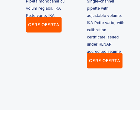
Pipetă monocanal cu
Single-channel
volum reglabil, IKA
pipette with
Pette vario, IKA
adjustable volume,
IKA Pette vario, with
CERE OFERTA
calibration
certificate issued
under RENAR
accredited regime
CERE OFERTA