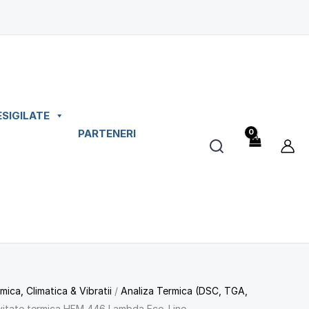
ESIGILATE
PARTENERI
mica, Climatica & Vibratii
/
Analiza Termica (DSC, TGA,
ivitate termica HFM 446 Lambda Eco-Line