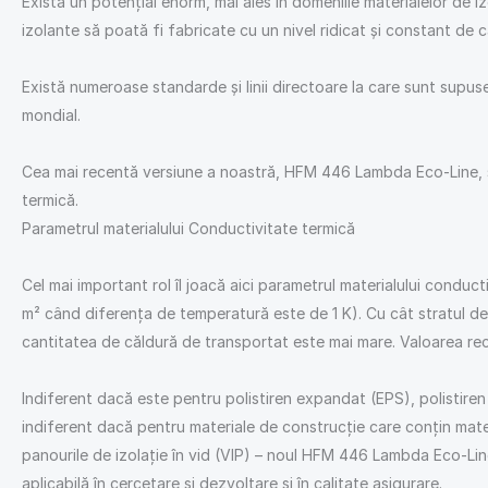
Există un potențial enorm, mai ales în domeniile materialelor de iz
izolante să poată fi fabricate cu un nivel ridicat și constant de c
Există numeroase standarde și linii directoare la care sunt supus
mondial.
Cea mai recentă versiune a noastră, HFM 446 Lambda Eco-Line, se
termică.
Parametrul materialului Conductivitate termică
Cel mai important rol îl joacă aici parametrul materialului condu
m² când diferența de temperatură este de 1 K). Cu cât stratul de 
cantitatea de căldură de transportat este mai mare. Valoarea rec
Indiferent dacă este pentru polistiren expandat (EPS), polistiren 
indiferent dacă pentru materiale de construcție care conțin mater
panourile de izolație în vid (VIP) – noul HFM 446 Lambda Eco-Line
aplicabilă în cercetare și dezvoltare și în calitate asigurare.