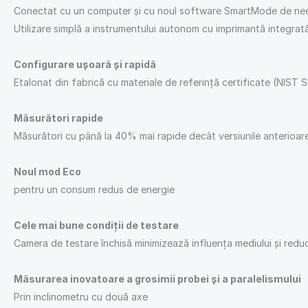
Conectat cu un computer și cu noul software SmartMode de ne
Utilizare simplă a instrumentului autonom cu imprimantă integrat
Configurare ușoară și rapidă
Etalonat din fabrică cu materiale de referință certificate (NIST
Măsurători rapide
Măsurători cu până la 40% mai rapide decât versiunile anterioar
Noul mod Eco
pentru un consum redus de energie
Cele mai bune condiții de testare
Camera de testare închisă minimizează influența mediului și redu
Măsurarea inovatoare a grosimii probei și a paralelismului
Prin inclinometru cu două axe