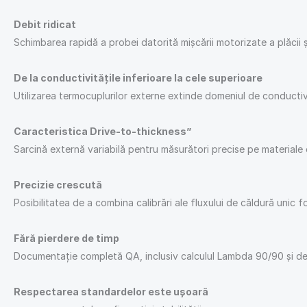
Debit ridicat
Schimbarea rapidă a probei datorită mișcării motorizate a plăcii ș
De la conductivitățile inferioare la cele superioare
Utilizarea termocuplurilor externe extinde domeniul de conductivit
Caracteristica Drive-to-thickness”
Sarcină externă variabilă pentru măsurători precise pe materiale 
Precizie crescută
Posibilitatea de a combina calibrări ale fluxului de căldură unic
Fără pierdere de timp
Documentație completă QA, inclusiv calculul Lambda 90/90 și dete
Respectarea standardelor este ușoară