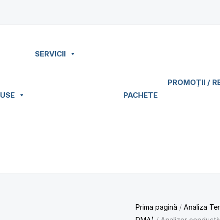
SERVICII
PROMOȚII / R
USE
PACHETE
Prima pagină
/
Analiza Ter
DMA)
/ Analizor conduct