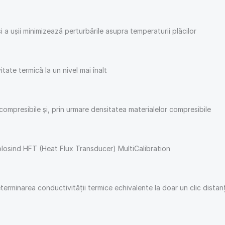
i a ușii minimizează perturbările asupra temperaturii plăcilor
ate termică la un nivel mai înalt
compresibile și, prin urmare densitatea materialelor compresibile
 folosind HFT (Heat Flux Transducer) MultiCalibration
rminarea conductivității termice echivalente la doar un clic distan