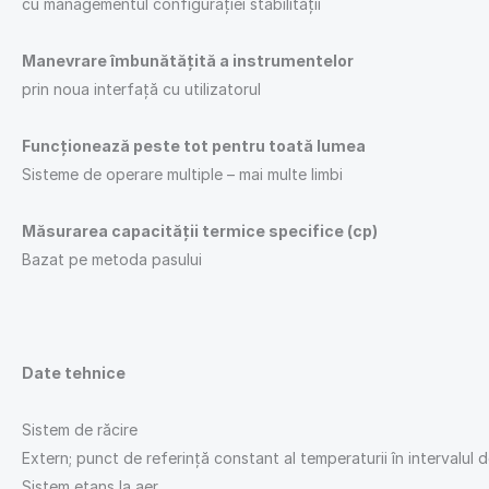
cu managementul configurației stabilității
Manevrare îmbunătățită a instrumentelor
prin noua interfață cu utilizatorul
Funcționează peste tot pentru toată lumea
Sisteme de operare multiple – mai multe limbi
Măsurarea capacității termice specifice (cp)
Bazat pe metoda pasului
Date tehnice
Sistem de răcire
Extern; punct de referință constant al temperaturii în intervalul d
Sistem etanș la aer