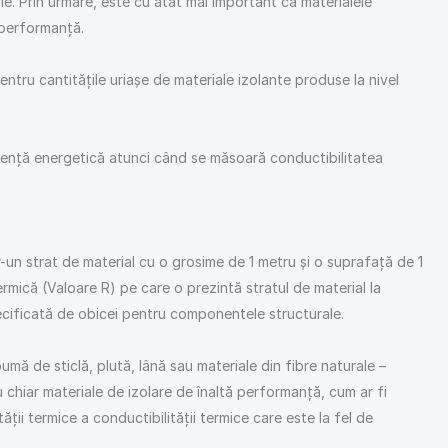
iale. Prin urmare, este cu atât mai important ca materialele
e performanță.
tru cantitățile uriașe de materiale izolante produse la nivel
ciență energetică atunci când se măsoară conductibilitatea
r-un strat de material cu o grosime de 1 metru și o suprafață de 1
rmică (Valoare R) pe care o prezintă stratul de material la
ecificată de obicei pentru componentele structurale.
mă de sticlă, plută, lână sau materiale din fibre naturale –
 chiar materiale de izolare de înaltă performanță, cum ar fi
i termice a conductibilității termice care este la fel de