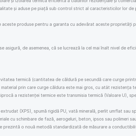
olare și izolarea termică eficientă a clădirilor rezidențiale și comerc
alitate și aduse pe piață sub control strict al caracteristicilor lor d
e aceste produse pentru a garanta cu adevărat aceste proprietăți pen
 asigură, de asemenea, că se lucrează la cel mai înalt nivel de efi
ctivitatea termică (cantitatea de căldură pe secundă care curge print
material prin care curge căldura este mai gros, cu atât rezistența te
iprocă a rezistenței termice este transmisia termică (Valoare U), sp
extrudat (XPS), spumă rigidă PU, vată minerală, perlit umflat sau spu
iale cu schimbare de fază, aerogeluri, beton, ipsos sau polimeri sau
 prezintă o nouă metodă standardizată de măsurare a conductibilități