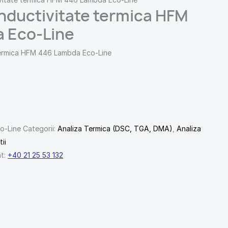
nductivitate termica HFM
 Eco-Line
termica HFM 446 Lambda Eco-Line
o-Line
Categorii:
Analiza Termica (DSC, TGA, DMA)
,
Analiza
ii
nt:
+40 21 25 53 132