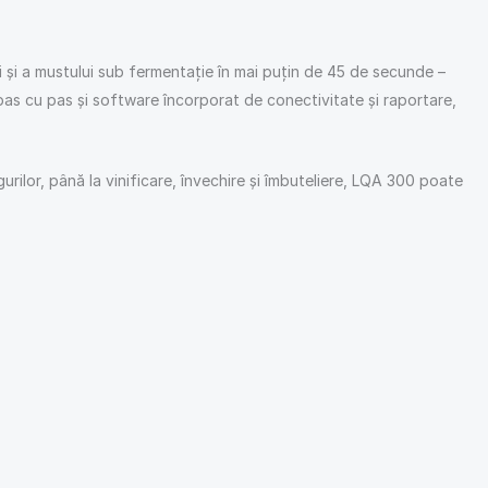
ui și a mustului sub fermentație în mai puțin de 45 de secunde –
u pas cu pas și software încorporat de conectivitate și raportare,
urilor, până la vinificare, învechire și îmbuteliere, LQA 300 poate