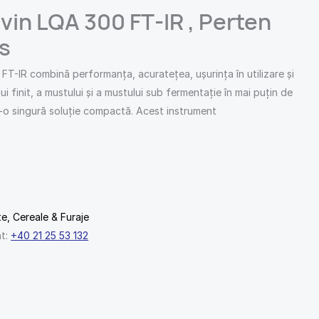
 vin LQA 300 FT-IR , Perten
s
FT-IR combină performanța, acuratețea, ușurința în utilizare și
ui finit, a mustului și a mustului sub fermentație în mai puțin de
r-o singură soluție compactă. Acest instrument
e, Cereale & Furaje
nt:
+40 21 25 53 132