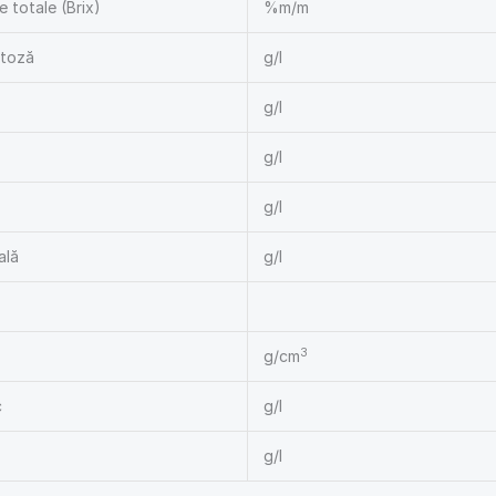
e totale (Brix)
%m/m
ctoză
g/l
g/l
g/l
g/l
ală
g/l
3
g/cm
c
g/l
g/l