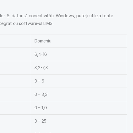
or. Și datorită conectivității Windows, puteți utiliza toate
ntegrat cu software-ul LIMS.
Domeniu
6,4-16
3,2-7,3
0 – 6
0 – 3,3
0 – 1,0
0 – 25