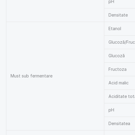
pH
Densitate
Etanol
Glucoză/Fru
Glucoză
Fructoza
Must sub fermentare
Acid malic
Aciditate tot
pH
Densitatea