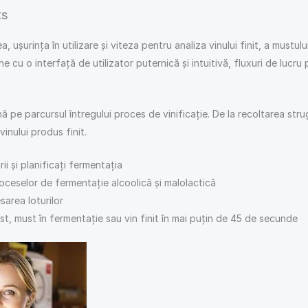
ts
șurința în utilizare și viteza pentru analiza vinului finit, a mustul
e cu o interfață de utilizator puternică și intuitivă, fluxuri de lucr
 pe parcursul întregului proces de vinificație. De la recoltarea strug
vinului produs finit.
ii și planificați fermentația
oceselor de fermentație alcoolică și malolactică
sarea loturilor
st, must în fermentație sau vin finit în mai puțin de 45 de secunde