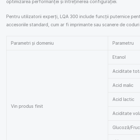
optimizarea performanței și întreținerea configurației.
Pentru utilizatorii experți, LQA 300 include funcții puternice pent
accesoriile standard, cum ar fi imprimante sau scanere de coduri
Parametri și domeniu
Parametru
Etanol
Aciditate tot
Acid malic
Acid lactic
Vin produs finit
Aciditate vola
Glucoză/Fru