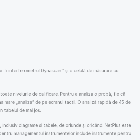
r fi interferometrul Dynascan™ și o celulă de măsurare cu
toate nivelurile de calificare. Pentru a analiza o probă, fie că
ma mare „analiza” de pe ecranul tactil. O analiză rapidă de 45 de
n tabelul de mai jos.
inclusiv diagrame și tabele, de oriunde și oricând. NetPlus este
l pentru managementul instrumentelor include instrumente pentru