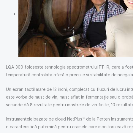
LQA 300 folosește tehnologia spectrometrului FT-IR, care a fost
temperatură controlata oferă o precizie și stabilitate de neegalat
Un ecran tactil mare de 12 inchi, completat cu fluxuri de lucru intu
este vorba de must de vin, must aflat în fermentație sau o probă 
secunde dă 8 rezultate pentru mostrele de vin finite, 10 rezultat
Instrumentele bazate pe cloud NetPlus™ de la Perten Instruments v
o caracteristică puternică pentru cramele care monitorizează rez