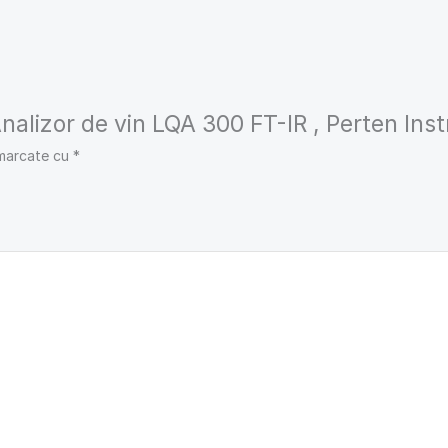
„Analizor de vin LQA 300 FT-IR , Perten In
 marcate cu
*