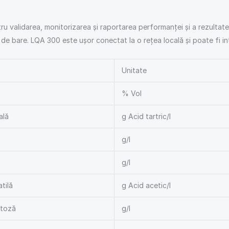
ru validarea, monitorizarea și raportarea performanței și a rezultatel
 de bare. LQA 300 este ușor conectat la o rețea locală și poate fi i
Unitate
% Vol
ală
g Acid tartric/l
g/l
g/l
tilă
g Acid acetic/l
ctoză
g/l