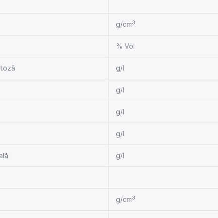
3
g/cm
% Vol
ctoză
g/l
g/l
g/l
g/l
ală
g/l
3
g/cm