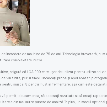
 de încredere de mai bine de 75 de ani. Tehnologia brevetată, cum a
, fără complexitate inutilă.
itive, asigură că LQA 300 este ușor de utilizat pentru utilizatorii de 
de vin finită, pur și simplu încărcați proba și apoi apăsați pictogra
e pentru must și 8 pentru must în fermentare, așa cum este detaliat î
ă permit, de asemenea, să accesați rezultate și să creați rapoarte, 
ultatele din mai multe puncte de analiză. În plus, un modul opționa