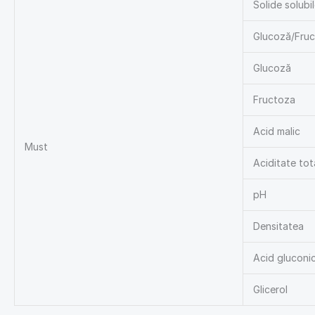
Solide solubil
Glucoză/Fru
Glucoză
Fructoza
Acid malic
Must
Aciditate tot
pH
Densitatea
Acid gluconi
Glicerol