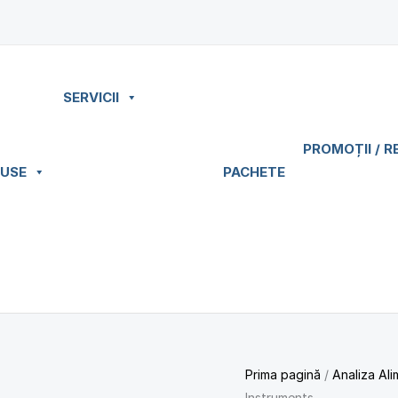
SERVICII
PROMOȚII / R
USE
PACHETE
Prima pagină
/
Analiza Ali
Instruments