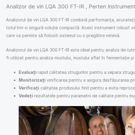
Analizor de vin LQA 300 FT-IR , Perten Instrumen
Analizorul de vin LQA 300 FT-IR combină performanța, acuratețea, u
totul într-o singură soluție compactă. Acest instrument robust vin
care va permite să folositi sistemul cu o pregătire minimă.
Analizorul de vin LQA 300 FT-IR este ideal pentru analiza de rutină
fi utilizat pentru analiza mustului, mustului aflat în fermentație și 
Evaluați
rapid calitatea strugurilor pentru a separa strugur
Monitorizați
vinificarea pentru a asigura desfășurarea pr
Verificați
calitatea produsului finit pentru a evita reproce
Vedeți
rezultatele pentru parametrii de calitate pentru mu