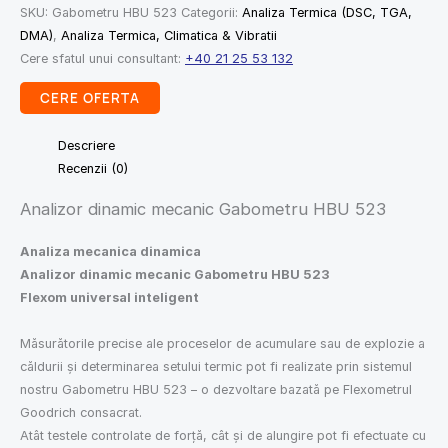
SKU:
Gabometru HBU 523
Categorii:
Analiza Termica (DSC, TGA,
DMA)
,
Analiza Termica, Climatica & Vibratii
Cere sfatul unui consultant:
+40 21 25 53 132
CERE OFERTA
Descriere
Recenzii (0)
Analizor dinamic mecanic Gabometru HBU 523
Analiza mecanica dinamica
Analizor dinamic mecanic Gabometru HBU 523
Flexom universal inteligent
Măsurătorile precise ale proceselor de acumulare sau de explozie a
căldurii și determinarea setului termic pot fi realizate prin sistemul
nostru Gabometru HBU 523 – o dezvoltare bazată pe Flexometrul
Goodrich consacrat.
Atât testele controlate de forță, cât și de alungire pot fi efectuate cu