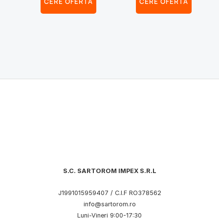
CERE OFERTA
CERE OFERTA
S.C. SARTOROM IMPEX S.R.L
J1991015959407 / C.I.F RO378562
info@sartorom.ro
Luni-Vineri 9:00-17:30