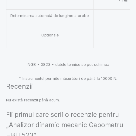
∙ Termocu
Determinarea automată de lungime a probei
Opționale
NGB • 0823 • datele tehnice se pot schimba
* Instrumentul permite măsurători de până la 10000 N.
Recenzii
Nu există recenzii până acum.
Fii primul care scrii o recenzie pentru
„Analizor dinamic mecanic Gabometru
HBU 523”