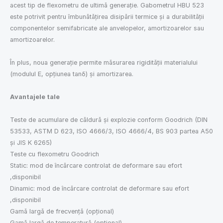
acest tip de flexometru de ultimă generație. Gabometrul HBU 523
este potrivit pentru îmbunătățirea disipării termice și a durabilității
componentelor semifabricate ale anvelopelor, amortizoarelor sau
amortizoarelor.
În plus, noua generație permite măsurarea rigidității materialului
(modulul E, opțiunea tanδ) și amortizarea.
Avantajele tale
Teste de acumulare de căldură și explozie conform Goodrich (DIN
53533, ASTM D 623, ISO 4666/3, ISO 4666/4, BS 903 partea A50
și JIS K 6265)
Teste cu flexometru Goodrich
Static: mod de încărcare controlat de deformare sau efort
,disponibil
Dinamic: mod de încărcare controlat de deformare sau efort
,disponibil
Gamă largă de frecvență (opțional)
Gamă largă de temperatură (opțional)