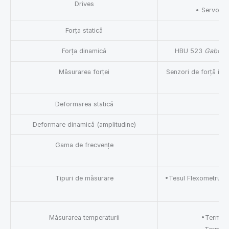
Drives
• Servo mot
Forța statică
Forța dinamică
HBU 523
Gabome
Măsurarea forței
Senzori de forță int
Deformarea statică
Deformare dinamică (amplitudine)
Gama de frecvențe
Tipuri de măsurare
•Tesul Flexometrului•
Măsurarea temperaturii
•Termocup