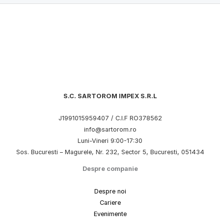
S.C. SARTOROM IMPEX S.R.L
J1991015959407 / C.I.F RO378562
info@sartorom.ro
Luni-Vineri 9:00-17:30
Sos. Bucuresti – Magurele, Nr. 232, Sector 5, Bucuresti, 051434
Despre companie
Despre noi
Cariere
Evenimente