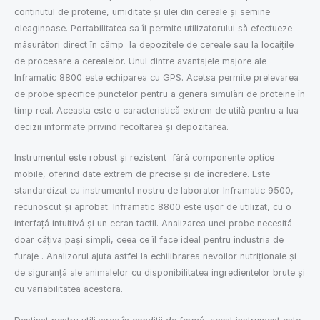
conținutul de proteine, umiditate și ulei din cereale și semine
oleaginoase. Portabilitatea sa îi permite utilizatorului să efectueze
măsurători direct în câmp la depozitele de cereale sau la locaițile
de procesare a cerealelor. Unul dintre avantajele majore ale
Inframatic 8800 este echiparea cu GPS. Acetsa permite prelevarea
de probe specifice punctelor pentru a genera simulări de proteine în
timp real. Aceasta este o caracteristică extrem de utilă pentru a lua
decizii informate privind recoltarea și depozitarea.
Instrumentul este robust și rezistent fără componente optice
mobile, oferind date extrem de precise și de încredere. Este
standardizat cu instrumentul nostru de laborator Inframatic 9500,
recunoscut și aprobat. Inframatic 8800 este ușor de utilizat, cu o
interfață intuitivă și un ecran tactil. Analizarea unei probe necesită
doar câțiva pași simpli, ceea ce îl face ideal pentru industria de
furaje . Analizorul ajuta astfel la echilibrarea nevoilor nutriționale și
de siguranță ale animalelor cu disponibilitatea ingredientelor brute și
cu variabilitatea acestora.