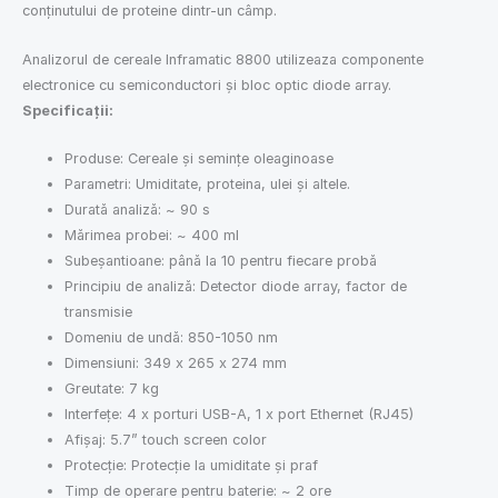
conţinutului de proteine dintr-un câmp.
Analizorul de cereale Inframatic 8800 utilizeaza componente
electronice cu semiconductori şi bloc optic diode array.
Specificaţii:
Produse: Cereale şi seminţe oleaginoase
Parametri: Umiditate, proteina, ulei şi altele.
Durată analiză: ~ 90 s
Mărimea probei: ~ 400 ml
Subeșantioane: până la 10 pentru fiecare probă
Principiu de analiză: Detector diode array, factor de
transmisie
Domeniu de undă: 850-1050 nm
Dimensiuni: 349 x 265 x 274 mm
Greutate: 7 kg
Interfeţe: 4 x porturi USB-A, 1 x port Ethernet (RJ45)
Afişaj: 5.7” touch screen color
Protecţie: Protecţie la umiditate şi praf
Timp de operare pentru baterie: ~ 2 ore