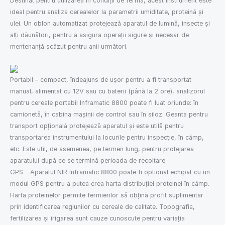
Destinat pentru utilizarea în condiţii de fermă, acest instrument este
ideal pentru analiza cerealelor la parametrii umiditate, proteină şi
ulei. Un oblon automatizat protejează aparatul de lumină, insecte şi
alţi dăunători, pentru a asigura operaţii sigure şi necesar de
mentenanţă scăzut pentru anii următori.
Portabil – compact, îndeajuns de uşor pentru a fi transportat
manual, alimentat cu 12V sau cu baterii (până la 2 ore), analizorul
pentru cereale portabil Inframatic 8800 poate fi luat oriunde: în
camionetă, în cabina maşinii de control sau în siloz. Geanta pentru
transport opţională protejează aparatul şi este utilă pentru
transportarea instrumentului la locurile pentru inspecţie, în câmp,
etc. Este util, de asemenea, pe termen lung, pentru protejarea
aparatului după ce se termină perioada de recoltare.
GPS – Aparatul NIR Inframatic 8800 poate fi optional echipat cu un
modul GPS pentru a putea crea harta distribuţiei proteinei în câmp.
Harta proteinelor permite fermierilor să obţină profit suplimentar
prin identificarea regiunilor cu cereale de calitate. Topografia,
fertilizarea şi irigarea sunt cauze cunoscute pentru variaţia