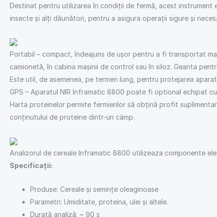
Destinat pentru utilizarea în condiţii de fermă, acest instrument 
insecte şi alţi dăunători, pentru a asigura operaţii sigure şi nec
Portabil – compact, îndeajuns de uşor pentru a fi transportat manu
camionetă, în cabina maşinii de control sau în siloz. Geanta pentr
Este util, de asemenea, pe termen lung, pentru protejarea aparat
GPS – Aparatul NIR Inframatic 8800 poate fi optional echipat cu 
Harta proteinelor permite fermierilor să obţină profit suplimentar 
conţinutului de proteine dintr-un câmp.
Analizorul de cereale Inframatic 8800 utilizeaza componente ele
Specificaţii:
Produse: Cereale şi seminţe oleaginoase
Parametri: Umiditate, proteina, ulei şi altele.
Durată analiză: ~ 90 s