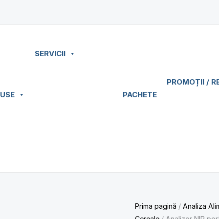
SERVICII
PROMOȚII / R
USE
PACHETE
Prima pagină
/
Analiza Ali
Cereale
/ Analizor NIR por