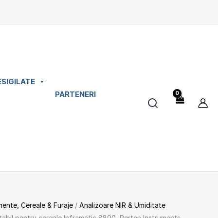
ESIGILATE
PARTENERI
mente, Cereale & Furaje
/
Analizoare NIR & Umiditate
tabil pentru cereale Inframatic 8800, Perten Instruments –