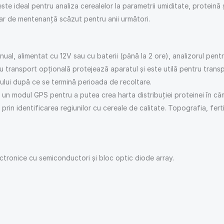
este ideal pentru analiza cerealelor la parametrii umiditate, proteină
esar de mentenanţă scăzut pentru anii următori.
al, alimentat cu 12V sau cu baterii (până la 2 ore), analizorul pentr
u transport opţională protejează aparatul şi este utilă pentru transpo
ului după ce se termină perioada de recoltare.
un modul GPS pentru a putea crea harta distribuţiei proteinei în câ
prin identificarea regiunilor cu cereale de calitate. Topografia, fert
ctronice cu semiconductori şi bloc optic diode array.