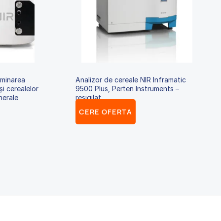
rminarea
Analizor de cereale NIR Inframatic
și cerealelor
9500 Plus, Perten Instruments –
nerale
resigilat
CERE OFERTA