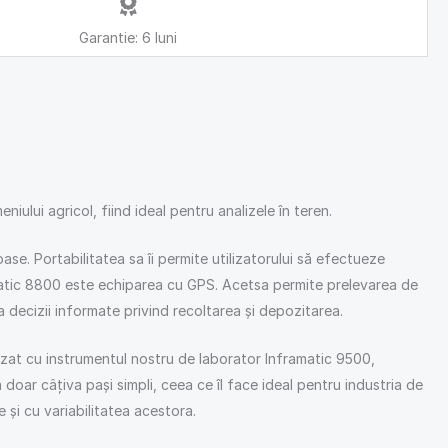
Garantie: 6 luni
ului agricol, fiind ideal pentru analizele în teren.
se. Portabilitatea sa îi permite utilizatorului să efectueze
ramatic 8800 este echiparea cu GPS. Acetsa permite prelevarea de
 decizii informate privind recoltarea și depozitarea.
izat cu instrumentul nostru de laborator Inframatic 9500,
 doar câțiva pași simpli, ceea ce îl face ideal pentru industria de
e și cu variabilitatea acestora.