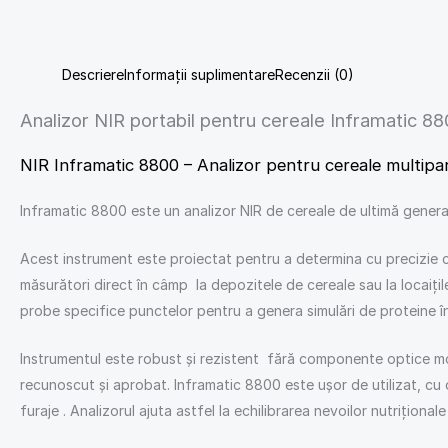
Descriere
Informații suplimentare
Recenzii (0)
Analizor NIR portabil pentru cereale Inframatic 880
NIR Inframatic 8800 – Analizor pentru cereale multipa
Inframatic 8800 este un analizor NIR de cereale de ultimă generați
Acest instrument este proiectat pentru a determina cu precizie con
măsurători direct în câmp la depozitele de cereale sau la locaiț
probe specifice punctelor pentru a genera simulări de proteine în 
Instrumentul este robust și rezistent fără componente optice mo
recunoscut și aprobat. Inframatic 8800 este ușor de utilizat, cu o 
furaje . Analizorul ajuta astfel la echilibrarea nevoilor nutrițional