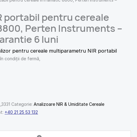
R portabil pentru cereale
8800, Perten Instruments –
garantie 6 luni
lizor pentru cereale multiparametru NIR portabil
în condiţii de fermă,
3331
Categorie:
Analizoare NIR & Umiditate Cereale
nt:
+40 21 25 53 132