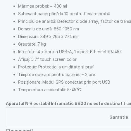
Mărimea probei: ~ 400 ml
Subeșantioane: până la 10 pentru fiecare probă
Principiu de analiză: Detector diode array, factor de trans
Domeniu de undă: 850-1050 nm
Dimensiuni: 349 x 265 x 274 mm
Greutate: 7 kg
Interfeţe: 4 x porturi USB-A, 1 x port Ethernet (RJ45)
Afişaj: 5.7” touch screen color
Protecţie: Protecţie la umiditate şi praf
Timp de operare pentru baterie: ~ 2 ore
Poziţionare: Modul GPS conectat prin port USB
Temperatura ambientală: 5-45°C
Aparatul NIR portabil Inframatic 8800 nu este destinat tra
Garantie