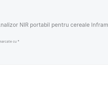
„Analizor NIR portabil pentru cereale Infr
 marcate cu
*