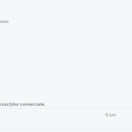
misie
nzacţiilor comerciale.
6 luni