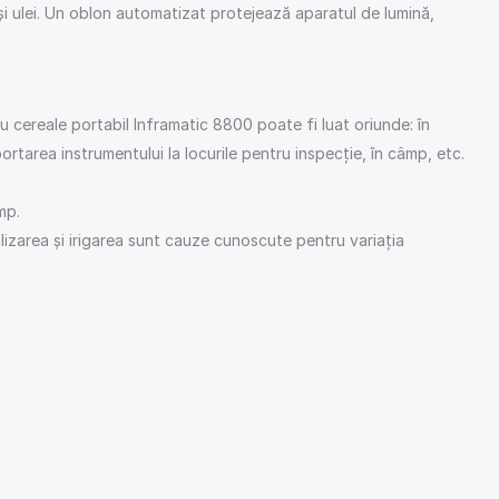
 şi ulei. Un oblon automatizat protejează aparatul de lumină,
u cereale portabil Inframatic 8800 poate fi luat oriunde: în
rtarea instrumentului la locurile pentru inspecţie, în câmp, etc.
mp.
ilizarea şi irigarea sunt cauze cunoscute pentru variaţia