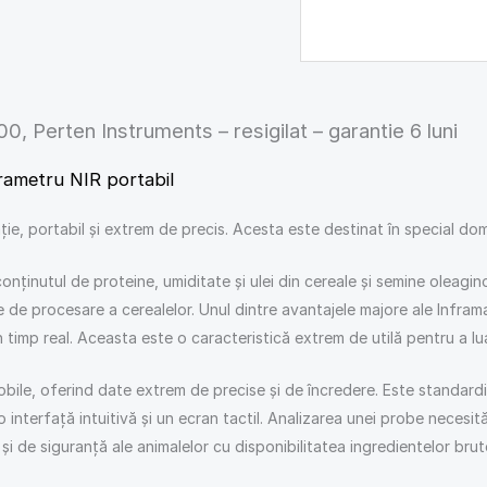
0, Perten Instruments – resigilat – garantie 6 luni
rametru NIR portabil
e, portabil și extrem de precis. Acesta este destinat în special domeni
ținutul de proteine, umiditate și ulei din cereale și semine oleaginoa
ile de procesare a cerealelor. Unul dintre avantajele majore ale Inf
timp real. Aceasta este o caracteristică extrem de utilă pentru a lua
bile, oferind date extrem de precise și de încredere. Este standard
interfață intuitivă și un ecran tactil. Analizarea unei probe necesită
e și de siguranță ale animalelor cu disponibilitatea ingredientelor brut