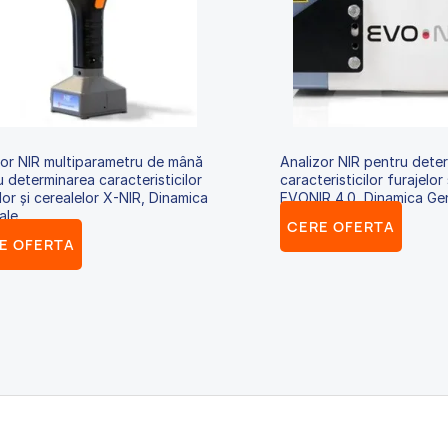
zor NIR multiparametru de mână
Analizor NIR pentru dete
 determinarea caracteristicilor
caracteristicilor furajelor 
lor și cerealelor X-NIR, Dinamica
EVONIR 4.0, Dinamica Ge
ale
CERE OFERTA
E OFERTA