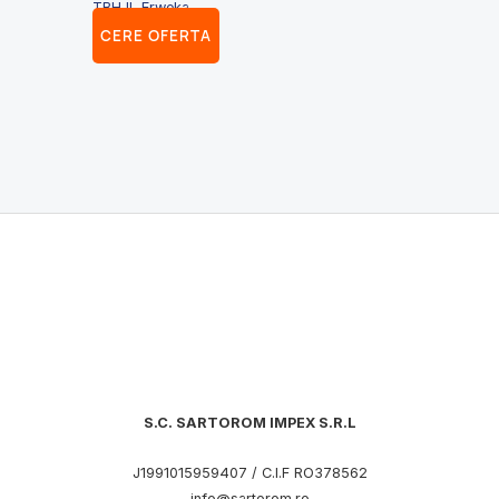
TBH II, Erweka
CERE OFERTA
S.C. SARTOROM IMPEX S.R.L
J1991015959407 / C.I.F RO378562
info@sartorom.ro