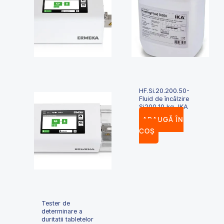
HF.Si.20.200.50-
Fluid de încălzire
Si200,10 kg, IKA
ADAUGĂ ÎN
COȘ
Tester de
determinare a
duritatii tabletelor