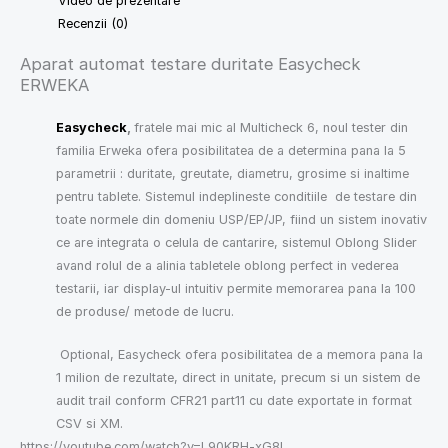
Video de prezentare
Recenzii (0)
Aparat automat testare duritate Easycheck
ERWEKA
Easycheck
,
fratele mai mic al Multicheck 6, noul tester din
familia Erweka ofera posibilitatea de a determina pana la 5
parametrii : duritate, greutate, diametru, grosime si inaltime
pentru tablete. Sistemul indeplineste conditiile de testare din
toate normele din domeniu USP/EP/JP, fiind un sistem inovativ
ce are integrata o celula de cantarire, sistemul Oblong Slider
avand rolul de a alinia tabletele oblong perfect in vederea
testarii, iar display-ul intuitiv permite memorarea pana la 100
de produse/ metode de lucru.
Optional, Easycheck ofera posibilitatea de a memora pana la
1 milion de rezultate, direct in unitate, precum si un sistem de
audit trail conform CFR21 part11 cu date exportate in format
CSV si XM.
https://youtube.com/watch?v=L90KRH-xG8I