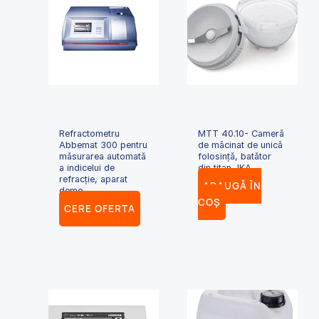
Refractometru
MTT 40.10- Cameră
Abbemat 300 pentru
de măcinat de unică
măsurarea automată
folosință, batător
a indicelui de
din titan, IKA
refracție, aparat
ADAUGĂ ÎN
demo
COȘ
CERE OFERTA