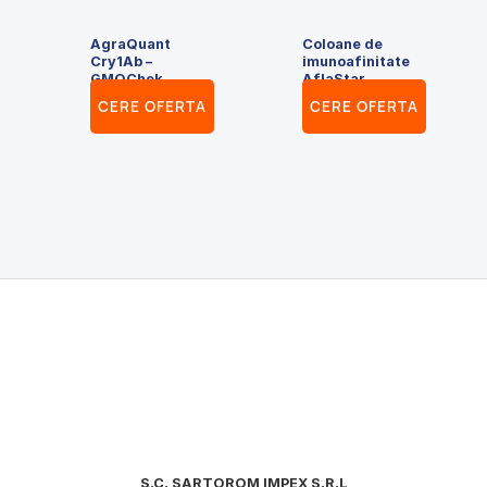
AgraQuant
Coloane de
Cry1Ab –
imunoafinitate
GMOChek
AflaStar
CERE OFERTA
CERE OFERTA
S.C. SARTOROM IMPEX S.R.L