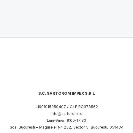
S.C. SARTOROM IMPEX S.R.L
J1991015959407 / C.I.F RO378562
info@sartorom.ro
Luni-Vineri 9:00-17:30
Sos. Bucuresti – Magurele, Nr. 232, Sector 5, Bucuresti, 051434