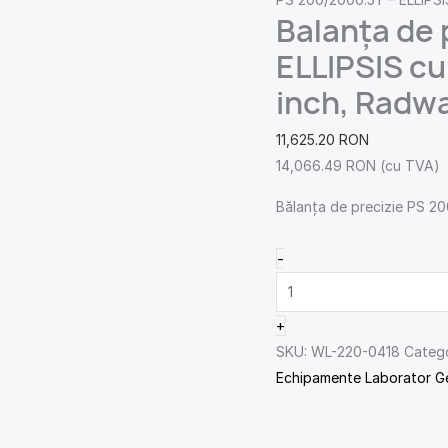
Balanța de 
ELLIPSIS cu 
inch, Radw
11,625.20
RON
14,066.49
RON
(cu TVA)
Bălanța de precizie PS 20
-
+
SKU:
WL-220-0418
Catego
Echipamente Laborator G