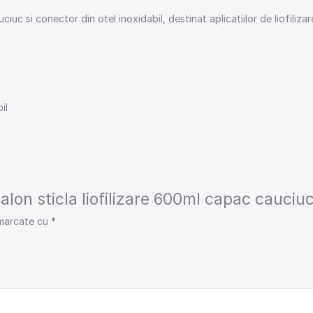
c si conector din otel inoxidabil, destinat aplicatiilor de liofilizare
il
Balon sticla liofilizare 600ml capac cauciu
 marcate cu
*