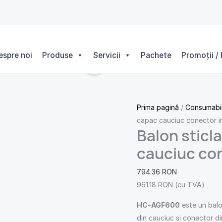
Cantitate
Balon
sticla
liofilizare
espre noi
Produse
Servicii
Pachete
Promoții / 
600ml
capac
cauciuc
conector
Prima pagină
/
Consumabi
inox
capac cauciuc conector i
Balon sticla
cauciuc co
794.36
RON
961.18
RON
(cu TVA)
HC-AGF600
este un balon
din cauciuc si conector din