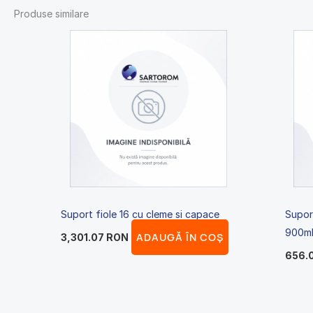
Produse similare
Suport fiole 16 cu cleme si capace
Supor
900m
ADAUGĂ ÎN COȘ
3,301.07
RON
656.