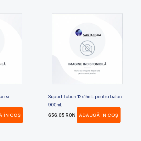
ri si
Suport tuburi 12x15mL pentru balon
900mL
 ÎN COȘ
ADAUGĂ ÎN COȘ
656.05
RON