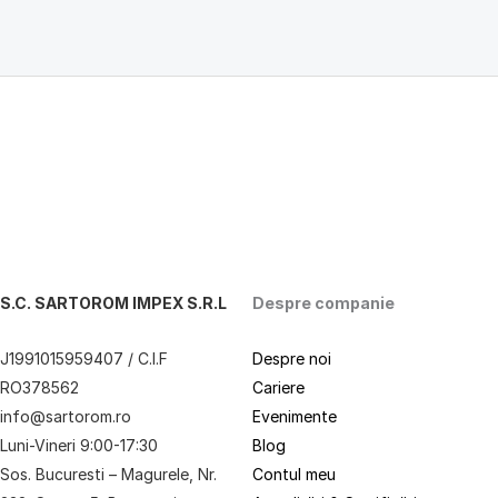
S.C. SARTOROM IMPEX S.R.L
Despre companie
J1991015959407 / C.I.F
Despre noi
RO378562
Cariere
info@sartorom.ro
Evenimente
Luni-Vineri 9:00-17:30
Blog
Sos. Bucuresti – Magurele, Nr.
Contul meu