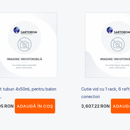
t tuburi 4x50mL pentru balon
Cutie vid cu 1 rack, 6 raftu
L
conectori
ADAUGĂ ÎN COȘ
ADAUGĂ
05
RON
3,607.22
RON