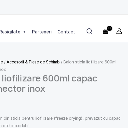
600ml
capac
cauciuc
conector
inox
Resigilate
Parteneri
Contact
le
/
Accesorii & Piese de Schimb
/ Balon sticla liofilizare 600ml
nox
 liofilizare 600ml capac
nector inox
 din sticla pentru liofilizare (freeze drying), prevazut cu capac
 otel inoxidabil.