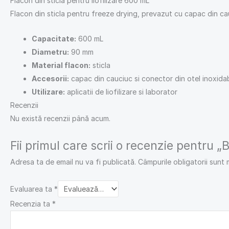
Flacon din sticla pentru liofilizare 600 mL
Flacon din sticla pentru freeze drying, prevazut cu capac din cauciu
Capacitate:
600 mL
Diametru:
90 mm
Material flacon:
sticla
Accesorii:
capac din cauciuc si conector din otel inoxidab
Utilizare:
aplicatii de liofilizare si laborator
Recenzii
Nu există recenzii până acum.
Fii primul care scrii o recenzie pentru „
Adresa ta de email nu va fi publicată.
Câmpurile obligatorii sunt
Evaluarea ta
*
Recenzia ta
*