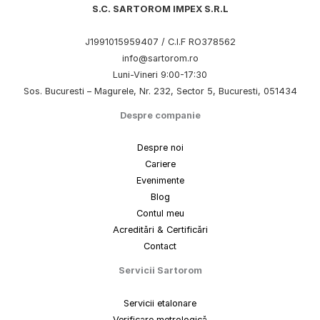
S.C. SARTOROM IMPEX S.R.L
J1991015959407 / C.I.F RO378562
info@sartorom.ro
Luni-Vineri 9:00-17:30
Sos. Bucuresti – Magurele, Nr. 232, Sector 5, Bucuresti, 051434
Despre companie
Despre noi
Cariere
Evenimente
Blog
Contul meu
Acreditări & Certificări
Contact
Servicii Sartorom
Servicii etalonare
Verificare metrologică