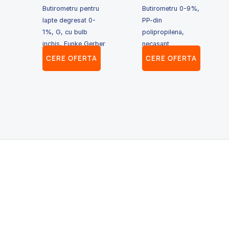
Butirometru pentru
Butirometru 0-9%,
lapte degresat 0-
PP-din
1%, G, cu bulb
polipropilena,
inchis, Funke Gerber
necasant
CERE OFERTA
CERE OFERTA