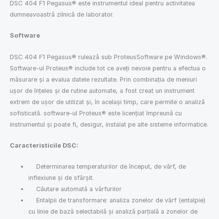
DSC 404 F1 Pegasus® este instrumentul ideal pentru activitatea
dumneavoastră zilnică de laborator.
Software
DSC 404 F1 Pegasus® rulează sub ProteusSoftware pe Windows®.
Software-ul Proteus® include tot ce aveți nevoie pentru a efectua o
măsurare și a evalua datele rezultate. Prin combinația de meniuri
ușor de înțeles și de rutine automate, a fost creat un instrument
extrem de ușor de utilizat și, în același timp, care permite o analiză
sofisticată. software-ul Proteus® este licențiat împreună cu
instrumentul și poate fi, desigur, instalat pe alte sisteme informatice.
Caracteristicile DSC:
Determinarea temperaturilor de început, de vârf, de
inflexiune și de sfârșit.
Căutare automată a vârfurilor
Entalpii de transformare: analiza zonelor de vârf (entalpie)
cu linie de bază selectabilă și analiză parțială a zonelor de