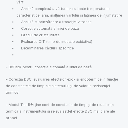
vârf
Analiză complexă a vârfurilor cu toate temperaturile
caracteristice, aria, înălțimea vârfului și lățimea de înjumătățire
Analiză cuprinzătoare a tranziției vitroase
Corecție automată a liniei de bază
Gradul de cristalinitate
Evaluarea OIT (timp de inducție oxidativă)
Determinarea căldurii specifice
– BeFlat® pentru corecția automată a liniei de bază
– Corecția DSC: evaluarea efectelor exo- și endotermice în funcție
de constantele de timp ale sistemului și de valorile rezistenței
termice
– Modul Tau-R®: ține cont de constanta de timp și de rezistența
termică a instrumentului și relevă astfel efecte DSC mai clare ale
probei