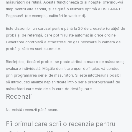
măsurători de rutină. Acesta funcționează zi și noapte, oferindu-vă
timp pentru alte sarcini, și asigură o utilizare optimă a DSC 404 F1
Pegasus® (de exemplu, calibrări în weekend).
Este disponibil un carusel pentru până la 20 de creuzete (cratițe) de
probă și de referință, care pot fi rulate automat în orice ordine.
Generarea controlată a atmosferei de gaz necesare în camera de
probă și răcirea sunt automate.
Bineînțeles, fiecărei probe i se poate atribui o macro de măsurare și
evaluare individuală. Măștile de intrare ușor de înțeles vă conduc
prin programarea seriei de măsurători. Și este întotdeauna posibil
să introduceți analize neplanificate într-o serie preprogramată de
măsurători care este deja în curs de desfășurare.
Recenzii
Nu există recenzii până acum.
Fii primul care scrii o recenzie pentru