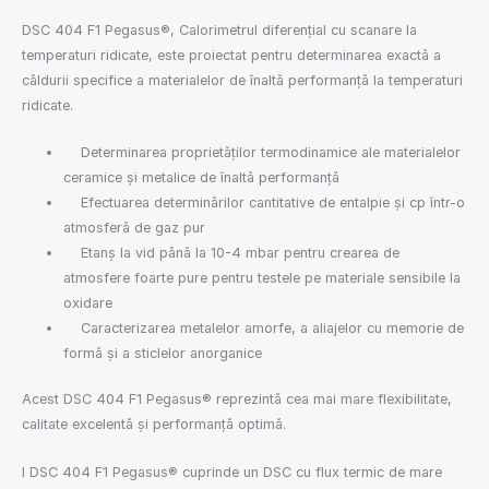
DSC 404 F1 Pegasus®, Calorimetrul diferențial cu scanare la
temperaturi ridicate, este proiectat pentru determinarea exactă a
căldurii specifice a materialelor de înaltă performanță la temperaturi
ridicate.
Determinarea proprietăților termodinamice ale materialelor
ceramice și metalice de înaltă performanță
Efectuarea determinărilor cantitative de entalpie și cp într-o
atmosferă de gaz pur
Etanș la vid până la 10-4 mbar pentru crearea de
atmosfere foarte pure pentru testele pe materiale sensibile la
oxidare
Caracterizarea metalelor amorfe, a aliajelor cu memorie de
formă și a sticlelor anorganice
Acest DSC 404 F1 Pegasus® reprezintă cea mai mare flexibilitate,
calitate excelentă și performanță optimă.
l DSC 404 F1 Pegasus® cuprinde un DSC cu flux termic de mare