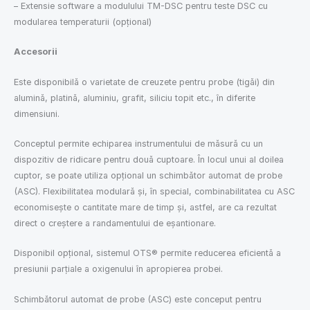
– Extensie software a modulului TM-DSC pentru teste DSC cu
modularea temperaturii (opțional)
Accesorii
Este disponibilă o varietate de creuzete pentru probe (tigăi) din
alumină, platină, aluminiu, grafit, siliciu topit etc., în diferite
dimensiuni.
Conceptul permite echiparea instrumentului de măsură cu un
dispozitiv de ridicare pentru două cuptoare. În locul unui al doilea
cuptor, se poate utiliza opțional un schimbător automat de probe
(ASC). Flexibilitatea modulară și, în special, combinabilitatea cu ASC
economisește o cantitate mare de timp și, astfel, are ca rezultat
direct o creștere a randamentului de eșantionare.
Disponibil opțional, sistemul OTS® permite reducerea eficientă a
presiunii parțiale a oxigenului în apropierea probei.
Schimbătorul automat de probe (ASC) este conceput pentru