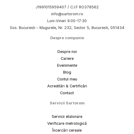
J1991015959407 / C.I.F RO378562
info@sartorom.ro
Luni-Vineri 9:00-17:30
Sos. Bucuresti – Magurele, Nr. 232, Sector 5, Bucuresti, 051434
Despre companie
Despre noi
Cariere
Evenimente
Blog
Contul meu
Acreditări & Certificări
Contact
Servicii Sartorom
Servicii etalonare
Verificare metrologică
Încercări cereale