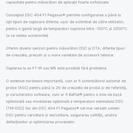
capacitate pentru măsurători de aplicații foarte sofisticate.
Conceptul DSC 404 F1 Pegasus® permite configurarea a până la
opt tipuri de cuptoare diferite, ușor de schimbat de către utilizator,
pentru o gamă largă de temperaturi cuprinse între -150°C și 2000°C
(a se vedea accesoriile).
Oferim diverși senzori pentru măsurători DSC și DTA, diferite tipuri
de creuzete, precum și o mare varietate de accesorii tehnice.
Cuplarea la un FT-IR sau MS este posibilă fără probleme.
O extensie hardware importantă, cum ar fi schimbătorul automat de
probe (ASC) pentru până la 20 de creuzete de probă și de referință,
și caracteristici software, cum ar fi BeFlat® pentru o linie de bază
optimizată sau modularea opțională a temperaturii semnalului DSC
(TM-DSC) fac din DSC 404 F1 Pegasus® cel mai versatil sistem
DSC pentru cercetare și dezvoltare, asigurarea calității, analiza
defecțiunilor și optimizarea proceselor.