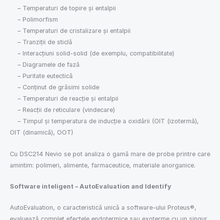
– Temperaturi de topire și entalpii
– Polimorfism
– Temperaturi de cristalizare și entalpii
– Tranziții de sticlă
– Interacțiuni solid-solid (de exemplu, compatibilitate)
– Diagramele de fază
– Puritate eutectică
– Conținut de grăsimi solide
– Temperaturi de reacție și entalpii
– Reacții de reticulare (vindecare)
– Timpul și temperatura de inducție a oxidării (OIT (izotermă),
OIT (dinamică), OOT)
Cu DSC214 Nevio se pot analiza o gamă mare de probe printre care
amintim: polimeri, alimente, farmaceutice, materiale anorganice.
Software inteligent – AutoEvaluation and Identify
AutoEvaluation, o caracteristică unică a software-ului Proteus®,
evaluează complet efectele endotermice sau exoterme cu un singur