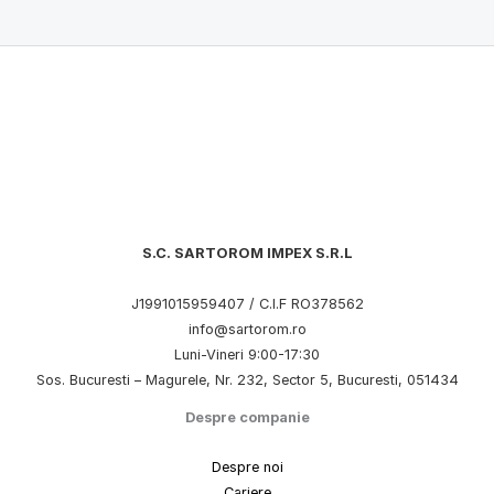
S.C. SARTOROM IMPEX S.R.L
J1991015959407 / C.I.F RO378562
info@sartorom.ro
Luni-Vineri 9:00-17:30
Sos. Bucuresti – Magurele, Nr. 232, Sector 5, Bucuresti, 051434
Despre companie
Despre noi
Cariere