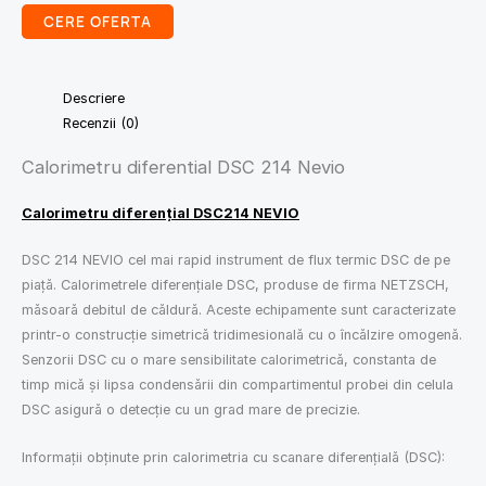
CERE OFERTA
Descriere
Recenzii (0)
Calorimetru diferential DSC 214 Nevio
Calorimetru diferențial DSC214 NEVIO
DSC 214 NEVIO cel mai rapid instrument de flux termic DSC de pe
piață. Calorimetrele diferențiale DSC, produse de firma NETZSCH,
măsoară debitul de căldură. Aceste echipamente sunt caracterizate
printr-o construcție simetrică tridimesională cu o încălzire omogenă.
Senzorii DSC cu o mare sensibilitate calorimetrică, constanta de
timp mică și lipsa condensării din compartimentul probei din celula
DSC asigură o detecție cu un grad mare de precizie.
Informații obținute prin calorimetria cu scanare diferențială (DSC):