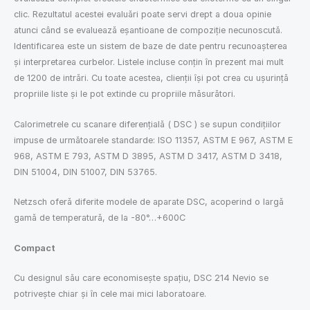
clic. Rezultatul acestei evaluări poate servi drept a doua opinie
atunci când se evaluează eșantioane de compoziție necunoscută.
Identificarea este un sistem de baze de date pentru recunoașterea
și interpretarea curbelor. Listele incluse conțin în prezent mai mult
de 1200 de intrări. Cu toate acestea, clienții își pot crea cu ușurință
propriile liste și le pot extinde cu propriile măsurători.
Calorimetrele cu scanare diferențială ( DSC ) se supun condițiilor
impuse de următoarele standarde: ISO 11357, ASTM E 967, ASTM E
968, ASTM E 793, ASTM D 3895, ASTM D 3417, ASTM D 3418,
DIN 51004, DIN 51007, DIN 53765.
Netzsch oferă diferite modele de aparate DSC, acoperind o largă
gamă de temperatură, de la -80°…+600C
Compact
Cu designul său care economisește spațiu, DSC 214 Nevio se
potrivește chiar și în cele mai mici laboratoare.