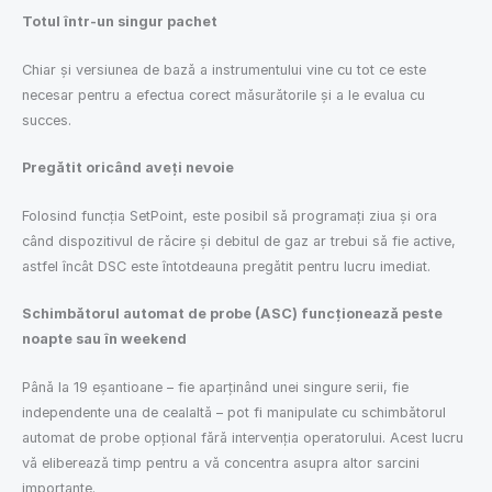
Totul într-un singur pachet
Chiar și versiunea de bază a instrumentului vine cu tot ce este
necesar pentru a efectua corect măsurătorile și a le evalua cu
succes.
Pregătit oricând aveți nevoie
Folosind funcția SetPoint, este posibil să programați ziua și ora
când dispozitivul de răcire și debitul de gaz ar trebui să fie active,
astfel încât DSC este întotdeauna pregătit pentru lucru imediat.
Schimbătorul automat de probe (ASC) funcționează peste
noapte sau în weekend
Până la 19 eșantioane – fie aparținând unei singure serii, fie
independente una de cealaltă – pot fi manipulate cu schimbătorul
automat de probe opțional fără intervenția operatorului. Acest lucru
vă eliberează timp pentru a vă concentra asupra altor sarcini
importante.