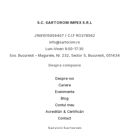
S.C. SARTOROM IMPEX S.R.L
J1991015959407 / C.I.F RO378562
info@sartorom.ro
Luni-Vineri 9:00-17:30
Sos. Bucuresti – Magurele, Nr. 232, Sector 5, Bucuresti, 051434
Despre companie
Despre noi
Cariere
Evenimente
Blog
Contul meu
Acreditări & Certificări
Contact
Servicii Sartorom