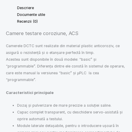
Descriere
Documente utile
Recenzii (0)
Camere testare coroziune, ACS
Camerele DCTC sunt realizate din material plastic anticoroziv, ce
asigură o rezistenţă şi o etanşare perfectă în timp.
Acestea sunt disponibile în două modele: “basic” şi
“programmable”. Diferenţa dintre ele constă în sistemul de operare,
care este manual la versiunea “basic” şi µPLC la cea
“programmable”.
Caracteristici principale
Dozaj şi pulverizare de mare precizie a soluţiei saline.
Capac complet transparent, cu deschidere servo-asistată şi
oprire automată a testului.
Module laterale detaşabile, pentru o introducere uşoară în