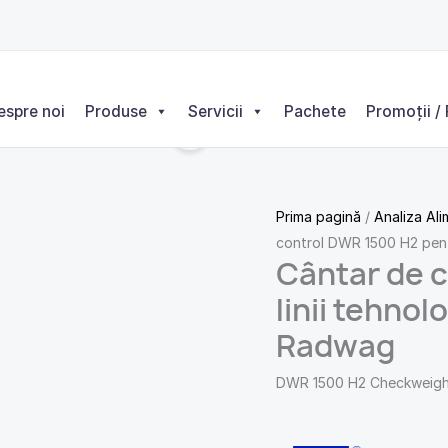
espre noi
Produse
Servicii
Pachete
Promoții / 
Prima pagină
/
Analiza Ali
control DWR 1500 H2 pentr
Cântar de 
linii tehnol
Radwag
DWR 1500 H2 Checkweigher