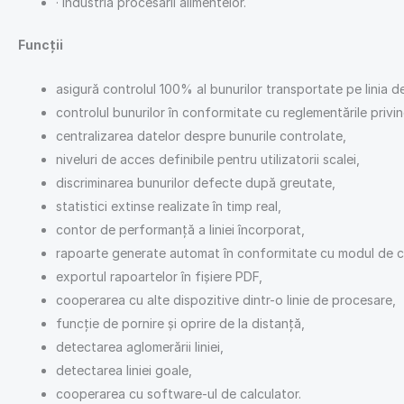
· industria procesării alimentelor.
Funcții
asigură controlul 100% al bunurilor transportate pe linia de 
controlul bunurilor în conformitate cu reglementările privi
centralizarea datelor despre bunurile controlate,
niveluri de acces definibile pentru utilizatorii scalei,
discriminarea bunurilor defecte după greutate,
statistici extinse realizate în timp real,
contor de performanță a liniei încorporat,
rapoarte generate automat în conformitate cu modul de câ
exportul rapoartelor în fișiere PDF,
cooperarea cu alte dispozitive dintr-o linie de procesare,
funcție de pornire și oprire de la distanță,
detectarea aglomerării liniei,
detectarea liniei goale,
cooperarea cu software-ul de calculator.