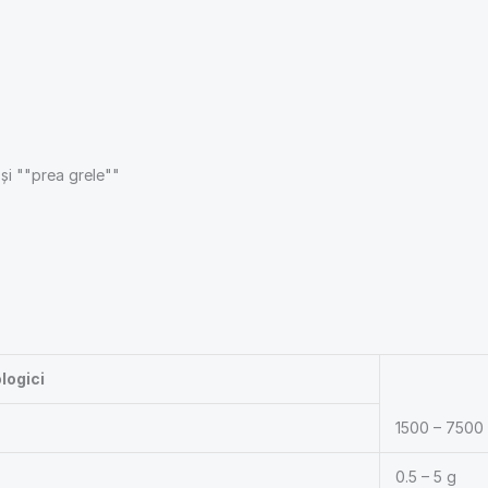
și ""prea grele""
logici
1500 – 7500
0.5 – 5 g