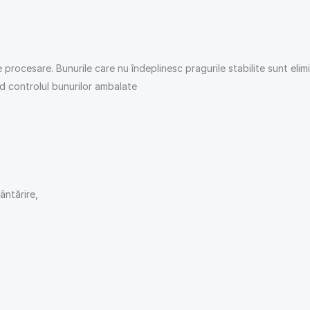
procesare. Bunurile care nu îndeplinesc pragurile stabilite sunt elimin
nd controlul bunurilor ambalate
ntărire,