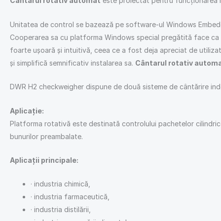
Cântarul rotativ automat
este proiectat pentru funcționarea în 
Unitatea de control se bazează pe software-ul Windows Embedded ș
Cooperarea sa cu platforma Windows special pregătită face ca sis
foarte ușoară și intuitivă, ceea ce a fost deja apreciat de utili
și simplifică semnificativ instalarea sa.
Cântarul rotativ autom
DWR H2 checkweigher dispune de două sisteme de cântărire indep
Aplicație:
Platforma rotativă este destinată controlului pachetelor cilindri
bunurilor preambalate.
Aplicații principale:
· industria chimică,
· industria farmaceutică,
· industria distilării,