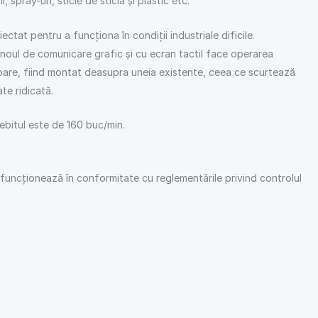
spray-uri, sticle de sticlă și plastic etc.
t pentru a funcționa în condiții industriale dificile.
anoul de comunicare grafic și cu ecran tactil face operarea
rtoare, fiind montat deasupra uneia existente, ceea ce scurtează
te ridicată.
bitul este de 160 buc/min.
l funcționează în conformitate cu reglementările privind controlul