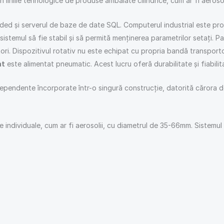
liniile tehnologice de produse ambalate cilindrice, cum ar fi aerosoli, 
i serverul de baze de date SQL. Computerul industrial este proiecta
temul să fie stabil și să permită menținerea parametrilor setați. P
zatori. Dispozitivul rotativ nu este echipat cu propria bandă transpo
at
este alimentat pneumatic. Acest lucru oferă durabilitate și fiabilita
endente încorporate într-o singură construcție, datorită cărora de
ce individuale, cum ar fi aerosolii, cu diametrul de 35-66mm. Sistemu