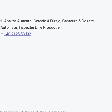
ii:
Analiza Alimente, Cereale & Furaje
,
Cantarire & Dozare
,
e Automate
,
Inspectie Linie Productie
nt:
+40 21 25 53 132