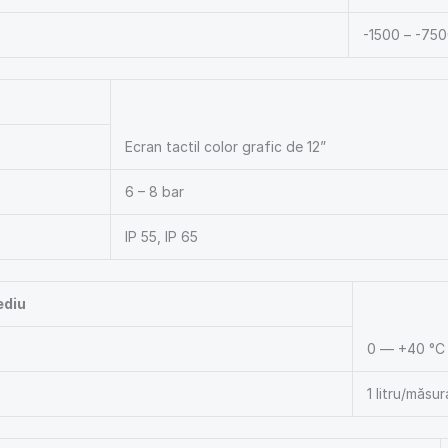
-1500 – -750
Ecran tactil color grafic de 12”
6 – 8 bar
IP 55, IP 65
ediu
0 — +40 °C
1 litru/măsur