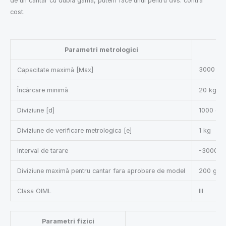
de un cântar cu dublă gamă, putem face unul pentru dvs. contra
cost.
Parametri metrologici
3000 kg
Capacitate maximă [Max]
Încărcare minimă
20 kg
Diviziune [d]
1000 g
Diviziune de verificare metrologica [e]
1 kg
Interval de tarare
-3000 k
Diviziune maximă pentru cantar fara aprobare de model
200 g
Clasa OIML
III
Parametri fizici