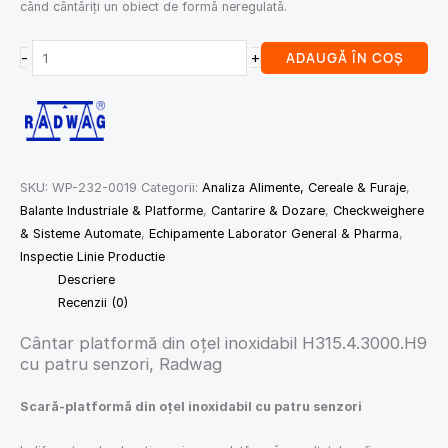
când cântăriți un obiect de formă neregulată.
-
+
ADAUGĂ ÎN COȘ
SKU:
WP-232-0019
Categorii:
Analiza Alimente, Cereale & Furaje
,
Balante Industriale & Platforme
,
Cantarire & Dozare
,
Checkweighere
& Sisteme Automate
,
Echipamente Laborator General & Pharma
,
Inspectie Linie Productie
Descriere
Recenzii (0)
Cântar platformă din oțel inoxidabil H315.4.3000.H9
cu patru senzori, Radwag
Scară-platformă din oțel inoxidabil cu patru senzori