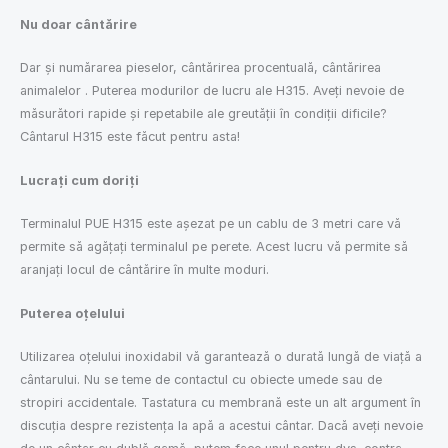
Nu doar cântărire
Dar și numărarea pieselor, cântărirea procentuală, cântărirea
animalelor . Puterea modurilor de lucru ale H315. Aveți nevoie de
măsurători rapide și repetabile ale greutății în condiții dificile?
Cântarul H315 este făcut pentru asta!
Lucrați cum doriți
Terminalul PUE H315 este așezat pe un cablu de 3 metri care vă
permite să agățați terminalul pe perete. Acest lucru vă permite să
aranjați locul de cântărire în multe moduri.
Puterea oțelului
Utilizarea oțelului inoxidabil vă garantează o durată lungă de viață a
cântarului. Nu se teme de contactul cu obiecte umede sau de
stropiri accidentale. Tastatura cu membrană este un alt argument în
discuția despre rezistența la apă a acestui cântar. Dacă aveți nevoie