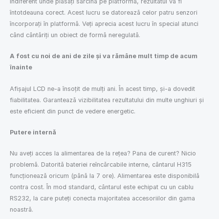
Indiferent unde plasați sarcina pe platformă, rezultatul va fi
întotdeauna corect. Acest lucru se datorează celor patru senzori
încorporați în platformă. Veți aprecia acest lucru în special atunci
când cântăriți un obiect de formă neregulată.
A fost cu noi de ani de zile și va rămâne mult timp de acum
înainte
Afișajul LCD ne-a însoțit de mulți ani. În acest timp, și-a dovedit
fiabilitatea. Garantează vizibilitatea rezultatului din multe unghiuri și
este eficient din punct de vedere energetic.
Putere internă
Nu aveți acces la alimentarea de la rețea? Pana de curent? Nicio
problemă. Datorită bateriei reîncărcabile interne, cântarul H315
funcționează oricum (până la 7 ore). Alimentarea este disponibilă
contra cost. În mod standard, cântarul este echipat cu un cablu
RS232, la care puteți conecta majoritatea accesoriilor din gama
noastră.