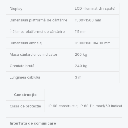
LCD (iluminat din spate)
Display
Dimensiuni platformă de cântărire
1500×1500 mm
Înălțimea platformei de cântărire
111 mm
Dimensiuni ambalaj
1600×1600×430 mm
Masa cântarului cu indicator
200 kg
Greutate brută
240 kg
Lungimea cablului
3 m
Construcție
IP 68 construcție, IP 68 (1h max)/69 indicator
Clasa de protecție
Interfață de comunicare