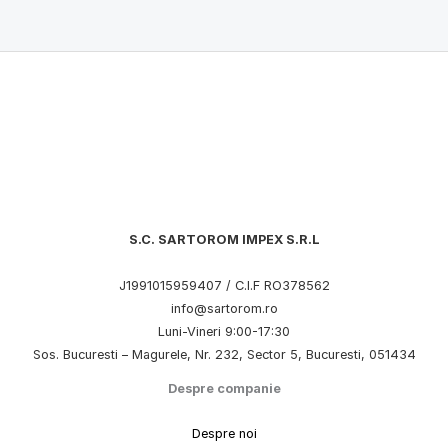
S.C. SARTOROM IMPEX S.R.L
J1991015959407 / C.I.F RO378562
info@sartorom.ro
Luni-Vineri 9:00-17:30
Sos. Bucuresti – Magurele, Nr. 232, Sector 5, Bucuresti, 051434
Despre companie
Despre noi