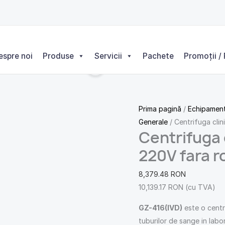
Cantitate
Centrifuga
clinica
ventilata
espre noi
Produse
Servicii
Pachete
Promoții / 
416
IVDR
220V
fara
Prima pagină
/
Echipament
rotor
Generale
/ Centrifuga clin
Centrifuga 
220V fara r
8,379.48
RON
10,139.17
RON
(cu TVA)
GZ-416(IVD)
este o centr
tuburilor de sange in labo