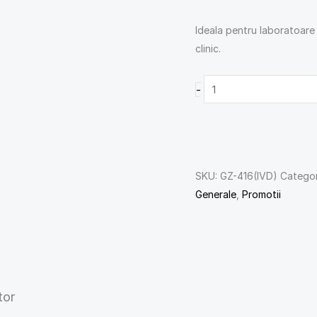
Ideala pentru laboratoare 
clinic.
-
SKU:
GZ-416(IVD)
Categor
Generale
,
Promotii
tor