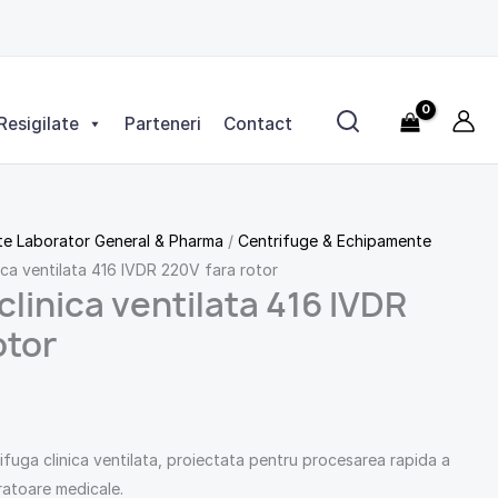
416
IVDR
220V
fara
rotor
Resigilate
Parteneri
Contact
e Laborator General & Pharma
/
Centrifuge & Echipamente
ica ventilata 416 IVDR 220V fara rotor
clinica ventilata 416 IVDR
otor
ifuga clinica ventilata, proiectata pentru procesarea rapida a
ratoare medicale.