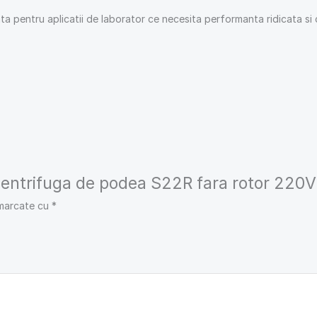
ata pentru aplicatii de laborator ce necesita performanta ridicata s
 „Centrifuga de podea S22R fara rotor 220
 marcate cu
*