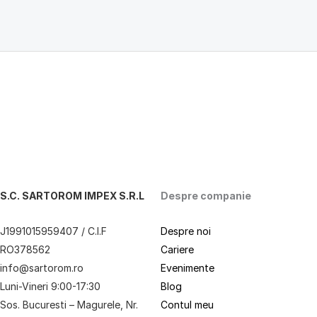
S.C. SARTOROM IMPEX S.R.L
Despre companie
J1991015959407 / C.I.F
Despre noi
RO378562
Cariere
info@sartorom.ro
Evenimente
Luni-Vineri 9:00-17:30
Blog
Sos. Bucuresti – Magurele, Nr.
Contul meu