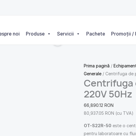
Cantitate
Centrifuga
de
podea
espre noi
Produse
Servicii
Pachete
Promoții / 
S22R
fara
rotor
220V
Prima pagină
/
Echipament
50Hz
Generale
/ Centrifuga de
Centrifuga 
220V 50Hz
66,890.12
RON
80,937.05
RON
(cu TVA)
OT-S22R-50
este o cent
pentru laboratoare cu flux