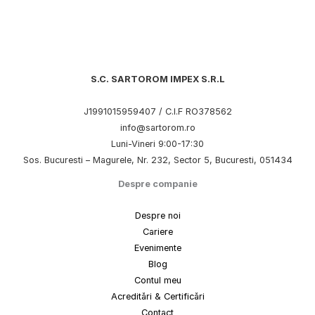
S.C. SARTOROM IMPEX S.R.L
J1991015959407 / C.I.F RO378562
info@sartorom.ro
Luni-Vineri 9:00-17:30
Sos. Bucuresti – Magurele, Nr. 232, Sector 5, Bucuresti, 051434
Despre companie
Despre noi
Cariere
Evenimente
Blog
Contul meu
Acreditări & Certificări
Contact