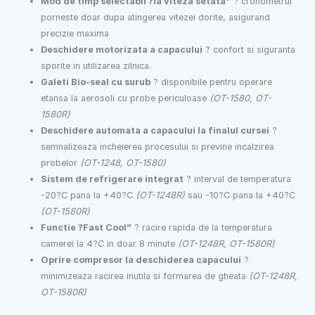
Mod de timp selectabil ?la viteza setata”
? cronometrul
porneste doar dupa atingerea vitezei dorite, asigurand
precizie maxima
Deschidere motorizata a capacului
? confort si siguranta
sporite in utilizarea zilnica
Galeti Bio-seal cu surub
? disponibile pentru operare
etansa la aerosoli cu probe periculoase
(OT-1580, OT-
1580R)
Deschidere automata a capacului la finalul cursei
?
semnalizeaza incheierea procesului si previne incalzirea
probelor
(OT-1248, OT-1580)
Sistem de refrigerare integrat
? interval de temperatura
-20?C pana la +40?C
(OT-1248R)
sau -10?C pana la +40?C
(OT-1580R)
Functie ?Fast Cool”
? racire rapida de la temperatura
camerei la 4?C in doar 8 minute
(OT-1248R, OT-1580R)
Oprire compresor la deschiderea capacului
?
minimizeaza racirea inutila si formarea de gheata
(OT-1248R,
OT-1580R)