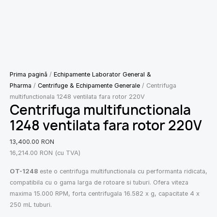
Prima pagină
/
Echipamente Laborator General &
Pharma
/
Centrifuge & Echipamente Generale
/ Centrifuga
multifunctionala 1248 ventilata fara rotor 220V
Centrifuga multifunctionala
1248 ventilata fara rotor 220V
13,400.00
RON
16,214.00
RON
(cu TVA)
OT-1248
este o centrifuga multifunctionala cu performanta ridicata,
compatibila cu o gama larga de rotoare si tuburi. Ofera viteza
maxima 15.000 RPM, forta centrifugala 16.582 x g, capacitate 4 x
250 mL tuburi.