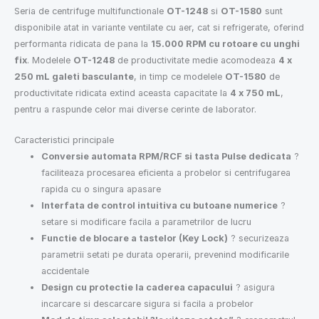
Seria de centrifuge multifunctionale
OT-1248
si
OT-1580
sunt
disponibile atat in variante ventilate cu aer, cat si refrigerate, oferind
performanta ridicata de pana la
15.000 RPM cu rotoare cu unghi
fix
. Modelele
OT-1248
de productivitate medie acomodeaza
4 x
250 mL galeti basculante
, in timp ce modelele
OT-1580
de
productivitate ridicata extind aceasta capacitate la
4 x 750 mL
,
pentru a raspunde celor mai diverse cerinte de laborator.
Caracteristici principale
Conversie automata RPM/RCF si tasta Pulse dedicata
?
faciliteaza procesarea eficienta a probelor si centrifugarea
rapida cu o singura apasare
Interfata de control intuitiva cu butoane numerice
?
setare si modificare facila a parametrilor de lucru
Functie de blocare a tastelor (Key Lock)
? securizeaza
parametrii setati pe durata operarii, prevenind modificarile
accidentale
Design cu protectie la caderea capacului
? asigura
incarcare si descarcare sigura si facila a probelor