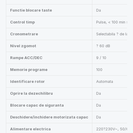
Functie blocare taste
Da
Control timp
Pulse, < 100 min sau
Cronometrare
Selectabila ? de la p
Nivel zgomot
? 60 dB
Rampe ACC/DEC
9 / 10
Memorie programe
100
Identificare rotor
Automata
Oprire la dezechilibru
Da
Blocare capac de siguranta
Da
Deschidere/inchidere motorizata capac
Da
Alimentare electrica
220?230V~, 50/60Hz