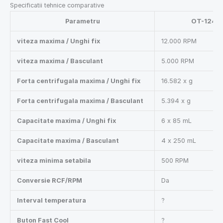
Specificatii tehnice comparative
Parametru
OT-1248
viteza maxima / Unghi fix
12.000 RPM
viteza maxima / Basculant
5.000 RPM
Forta centrifugala maxima / Unghi fix
16.582 x g
Forta centrifugala maxima / Basculant
5.394 x g
Capacitate maxima / Unghi fix
6 x 85 mL
Capacitate maxima / Basculant
4 x 250 mL
viteza minima setabila
500 RPM
Conversie RCF/RPM
Da
Interval temperatura
?
Buton Fast Cool
?