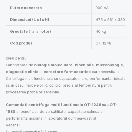
Putere necesara
900 VA
Dimensiuni (L x l x H)
475 x 561 x 330 m
Greutate (fara rotor)
40 kg
Cod produs
OT-1248
Ideal pentru
Laboratoare de
biologie moleculara
,
biochimie
,
microbiologie
,
diagnostic clinic
si
cercetare farmaceutica
care necesita o
Centrifuga multifunctionala cu capacitate mare, performanta ridicata
si, in cazul modelelor R, control precis al temperaturii pentru
procesarea probelor sensibile.
Comandati centrifuga multifunctionala OT-1248 sau OT-
1580
si beneficiati de versatilitate, capacitate extinsa si
performanta maxima in laboratorul dumneavoastra!
Recenzii
Nu există recenzii până acum.