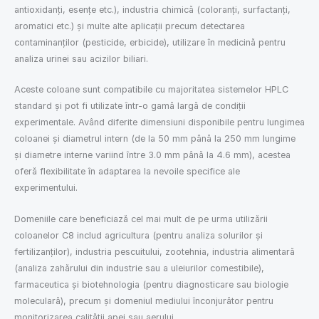
antioxidanți, esențe etc.), industria chimică (coloranți, surfactanți,
aromatici etc.) și multe alte aplicații precum detectarea
contaminanților (pesticide, erbicide), utilizare în medicină pentru
analiza urinei sau acizilor biliari.
Aceste coloane sunt compatibile cu majoritatea sistemelor HPLC
standard și pot fi utilizate într-o gamă largă de condiții
experimentale. Având diferite dimensiuni disponibile pentru lungimea
coloanei și diametrul intern (de la 50 mm până la 250 mm lungime
și diametre interne variind între 3.0 mm până la 4.6 mm), acestea
oferă flexibilitate în adaptarea la nevoile specifice ale
experimentului.
Domeniile care beneficiază cel mai mult de pe urma utilizării
coloanelor C8 includ agricultura (pentru analiza solurilor și
fertilizanților), industria pescuitului, zootehnia, industria alimentară
(analiza zahărului din industrie sau a uleiurilor comestibile),
farmaceutica și biotehnologia (pentru diagnosticare sau biologie
moleculară), precum și domeniul mediului înconjurător pentru
monitorizarea calității apei sau aerului.