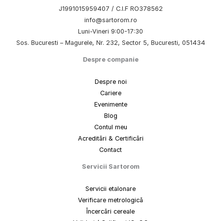
J1991015959407 / C.I.F RO378562
info@sartorom.ro
Luni-Vineri 9:00-17:30
Sos. Bucuresti – Magurele, Nr. 232, Sector 5, Bucuresti, 051434
Despre companie
Despre noi
Cariere
Evenimente
Blog
Contul meu
Acreditări & Certificări
Contact
Servicii Sartorom
Servicii etalonare
Verificare metrologică
Încercări cereale