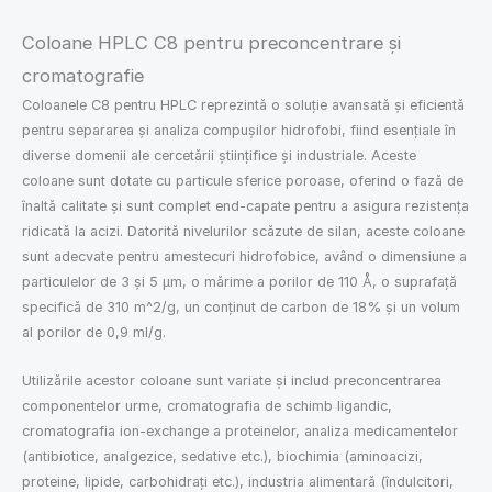
Coloane HPLC C8 pentru preconcentrare și
cromatografie
Coloanele C8 pentru HPLC reprezintă o soluție avansată și eficientă
pentru separarea și analiza compușilor hidrofobi, fiind esențiale în
diverse domenii ale cercetării științifice și industriale. Aceste
coloane sunt dotate cu particule sferice poroase, oferind o fază de
înaltă calitate și sunt complet end-capate pentru a asigura rezistența
ridicată la acizi. Datorită nivelurilor scăzute de silan, aceste coloane
sunt adecvate pentru amestecuri hidrofobice, având o dimensiune a
particulelor de 3 și 5 µm, o mărime a porilor de 110 Å, o suprafață
specifică de 310 m^2/g, un conținut de carbon de 18% și un volum
al porilor de 0,9 ml/g.
Utilizările acestor coloane sunt variate și includ preconcentrarea
componentelor urme, cromatografia de schimb ligandic,
cromatografia ion-exchange a proteinelor, analiza medicamentelor
(antibiotice, analgezice, sedative etc.), biochimia (aminoacizi,
proteine, lipide, carbohidrați etc.), industria alimentară (îndulcitori,