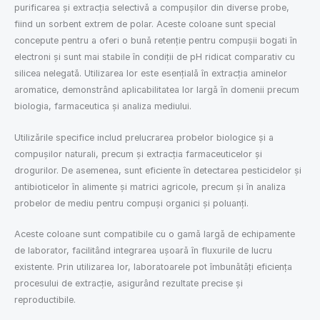
purificarea și extracția selectivă a compușilor din diverse probe,
fiind un sorbent extrem de polar. Aceste coloane sunt special
concepute pentru a oferi o bună retenție pentru compușii bogati în
electroni și sunt mai stabile în condiții de pH ridicat comparativ cu
silicea nelegată. Utilizarea lor este esențială în extracția aminelor
aromatice, demonstrând aplicabilitatea lor largă în domenii precum
biologia, farmaceutica și analiza mediului.
Utilizările specifice includ prelucrarea probelor biologice și a
compușilor naturali, precum și extracția farmaceuticelor și
drogurilor. De asemenea, sunt eficiente în detectarea pesticidelor și
antibioticelor în alimente și matrici agricole, precum și în analiza
probelor de mediu pentru compuși organici și poluanți.
Aceste coloane sunt compatibile cu o gamă largă de echipamente
de laborator, facilitând integrarea ușoară în fluxurile de lucru
existente. Prin utilizarea lor, laboratoarele pot îmbunătăți eficiența
procesului de extracție, asigurând rezultate precise și
reproductibile.