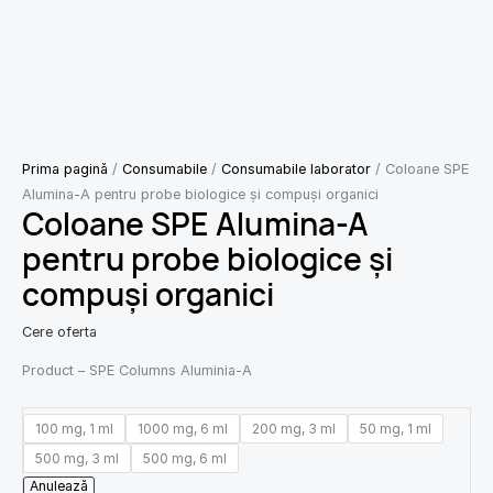
Prima pagină
/
Consumabile
/
Consumabile laborator
/ Coloane SPE
Alumina-A pentru probe biologice și compuși organici
Coloane SPE Alumina-A
pentru probe biologice și
compuși organici
Cere oferta
Product – SPE Columns Aluminia-A
100 mg, 1 ml
1000 mg, 6 ml
200 mg, 3 ml
50 mg, 1 ml
500 mg, 3 ml
500 mg, 6 ml
Anulează