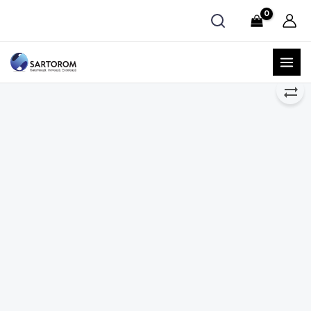
Skip
Cantitate
to
Coloane
content
SPE
Alumina-
A
pentru
probe
biologice
și
compuși
organici