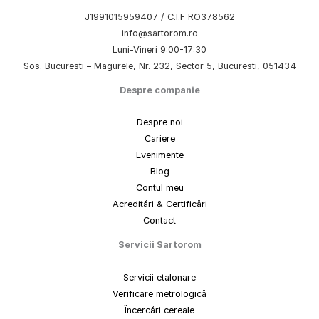
J1991015959407 / C.I.F RO378562
info@sartorom.ro
Luni-Vineri 9:00-17:30
Sos. Bucuresti – Magurele, Nr. 232, Sector 5, Bucuresti, 051434
Despre companie
Despre noi
Cariere
Evenimente
Blog
Contul meu
Acreditări & Certificări
Contact
Servicii Sartorom
Servicii etalonare
Verificare metrologică
Încercări cereale