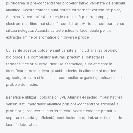
purificarea și pre-concentrarea probelor într-o varietate de aplicații
analitice. Aceste coloane sunt dotate cu sorbent extrem de polar,
Alumina-N, care oferă o retenție excelentă pentru compușii
electron-rici, fiind mai stabil în condiții de pH ridicat comparativ cu
silicea nelegată. Această caracteristică le face ideale pentru
extracția aminelor aromatice din diverse probe.
Utilizările acestor coloane sunt variate și includ analiza probelor
biologice și a compușilor naturali, precum și detectarea
farmaceuticelor și drogurilor. De asemenea, sunt eficiente în
identificarea pesticidelor și antibioticelor în alimente și matrice
agricole, precum și în analiza compușilor organici și poluanților din
probele de mediu.
Beneficiile utilizării coloanelor SPE Alumina-N includ îmbunătățirea
sensibilității metodelor analitice prin pre-concentrare eficientă a
probelor și reducerea interferențelor. Aceste coloane permit o
separare rapidă și eficientă, contribuind la optimizarea fluxului de
lucru în laborator.