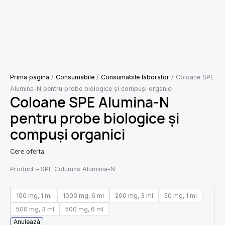
Prima pagină
/
Consumabile
/
Consumabile laborator
/ Coloane SPE
Alumina-N pentru probe biologice și compuși organici
Coloane SPE Alumina-N
pentru probe biologice și
compuși organici
Cere oferta
Product – SPE Columns Aluminia-N
100 mg, 1 ml
1000 mg, 6 ml
200 mg, 3 ml
50 mg, 1 ml
500 mg, 3 ml
500 mg, 6 ml
Anulează