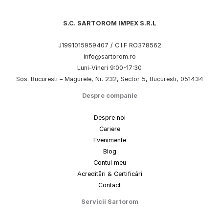
S.C. SARTOROM IMPEX S.R.L
J1991015959407 / C.I.F RO378562
info@sartorom.ro
Luni-Vineri 9:00-17:30
Sos. Bucuresti – Magurele, Nr. 232, Sector 5, Bucuresti, 051434
Despre companie
Despre noi
Cariere
Evenimente
Blog
Contul meu
Acreditări & Certificări
Contact
Servicii Sartorom