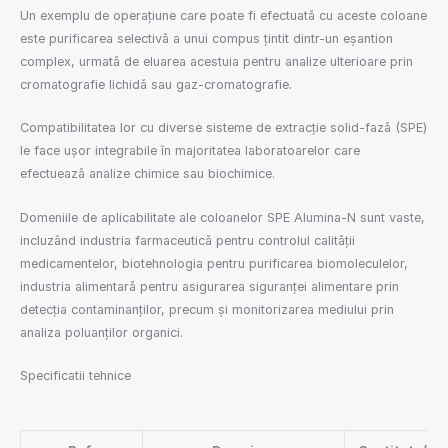
Un exemplu de operațiune care poate fi efectuată cu aceste coloane
este purificarea selectivă a unui compus țintit dintr-un eșantion
complex, urmată de eluarea acestuia pentru analize ulterioare prin
cromatografie lichidă sau gaz-cromatografie.
Compatibilitatea lor cu diverse sisteme de extracție solid-fază (SPE)
le face ușor integrabile în majoritatea laboratoarelor care
efectuează analize chimice sau biochimice.
Domeniile de aplicabilitate ale coloanelor SPE Alumina-N sunt vaste,
incluzând industria farmaceutică pentru controlul calității
medicamentelor, biotehnologia pentru purificarea biomoleculelor,
industria alimentară pentru asigurarea siguranței alimentare prin
detecția contaminanților, precum și monitorizarea mediului prin
analiza poluanților organici.
Specificatii tehnice