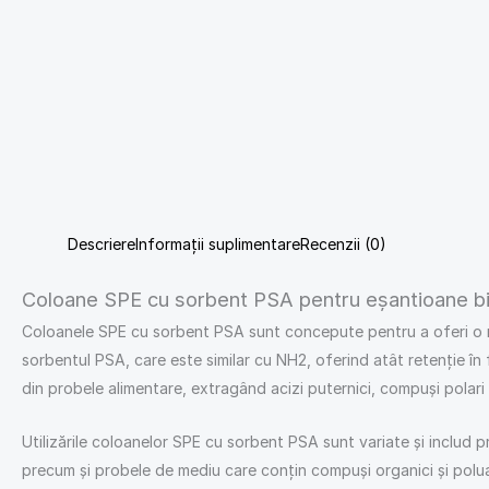
Descriere
Informații suplimentare
Recenzii (0)
Coloane SPE cu sorbent PSA pentru eșantioane bio
Coloanele SPE cu sorbent PSA sunt concepute pentru a oferi o meto
sorbentul PSA, care este similar cu NH2, oferind atât retenție în
din probele alimentare, extragând acizi puternici, compuși polari și
Utilizările coloanelor SPE cu sorbent PSA sunt variate și includ pr
precum și probele de mediu care conțin compuși organici și polua