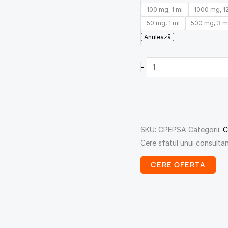
100 mg, 1 ml
1000 mg, 1
50 mg, 1 ml
500 mg, 3 m
Anulează
-
SKU:
CPEPSA
Categorii:
C
Cere sfatul unui consulta
CERE OFERTA