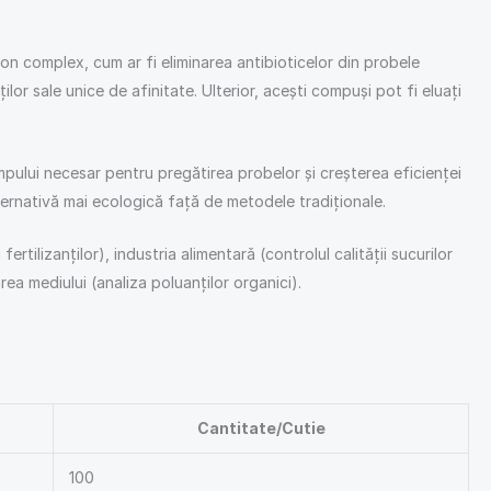
on complex, cum ar fi eliminarea antibioticelor din probele
or sale unice de afinitate. Ulterior, acești compuși pot fi eluați
timpului necesar pentru pregătirea probelor și creșterea eficienței
ternativă mai ecologică față de metodele tradiționale.
tilizanților), industria alimentarǎ (controlul calitǎţii sucurilor
ea mediului (analiza poluanţilor organici).
Cantitate/Cutie
100