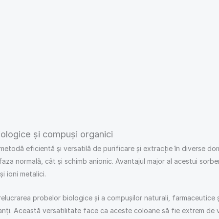
logice și compuși organici
dă eficientă și versatilă de purificare și extracție în diverse domen
 faza normală, cât și schimb anionic. Avantajul major al acestui sorb
 ioni metalici.
elucrarea probelor biologice și a compușilor naturali, farmaceutice și 
nți. Această versatilitate face ca aceste coloane să fie extrem de 