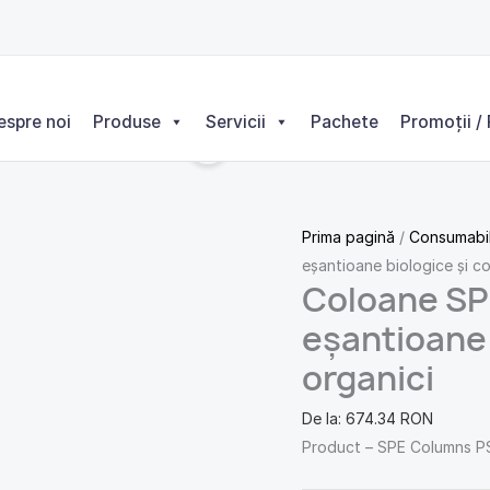
Cantitate
Coloane
SPE
cu
espre noi
Produse
Servicii
Pachete
Promoții / 
sorbent
PSA
pentru
eșantioane
Prima pagină
/
Consumabi
biologice
eșantioane biologice și c
și
Coloane SP
compuși
organici
eșantioane 
organici
De la:
674.34
RON
Product – SPE Columns 