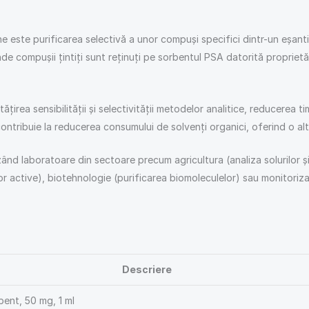
 este purificarea selectivă a unor compuși specifici dintr-un eșanti
e compușii țintiți sunt reținuți pe sorbentul PSA datorită proprietățil
ățirea sensibilității și selectivității metodelor analitice, reducerea 
ntribuie la reducerea consumului de solvenți organici, oferind o al
d laboratoare din sectoare precum agricultura (analiza solurilor și fer
or active), biotehnologie (purificarea biomoleculelor) sau monitorizar
Descriere
ent, 50 mg, 1 ml