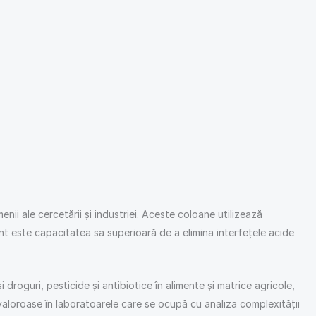
ii ale cercetării și industriei. Aceste coloane utilizează
ent este capacitatea sa superioară de a elimina interfețele acide
droguri, pesticide și antibiotice în alimente și matrice agricole,
valoroase în laboratoarele care se ocupă cu analiza complexității