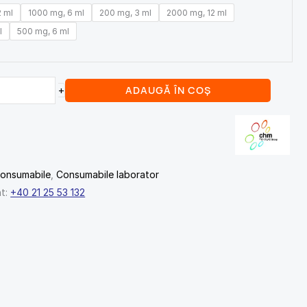
2 ml
1000 mg, 6 ml
200 mg, 3 ml
2000 mg, 12 ml
l
500 mg, 6 ml
ADAUGĂ ÎN COȘ
+
onsumabile
,
Consumabile laborator
nt:
+40 21 25 53 132