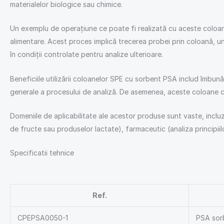
materialelor biologice sau chimice.
Un exemplu de operațiune ce poate fi realizată cu aceste coloane
alimentare. Acest proces implică trecerea probei prin coloană, und
în condiții controlate pentru analize ulterioare.
Beneficiile utilizării coloanelor SPE cu sorbent PSA includ îmbunăt
generale a procesului de analiză. De asemenea, aceste coloane co
Domeniile de aplicabilitate ale acestor produse sunt vaste, incluzân
de fructe sau produselor lactate), farmaceutic (analiza principiil
Specificatii tehnice
Ref.
CPEPSA0050-1
PSA sorb