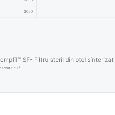
3050
ompfil™ SF- Filtru steril din oțel sinterizat
 marcate cu
*