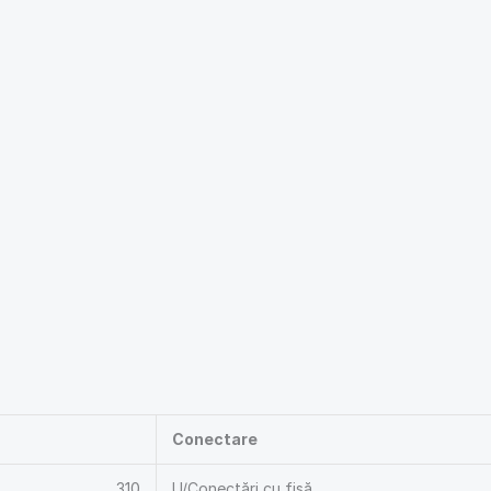
Conectare
310
U/Conectări cu fișă