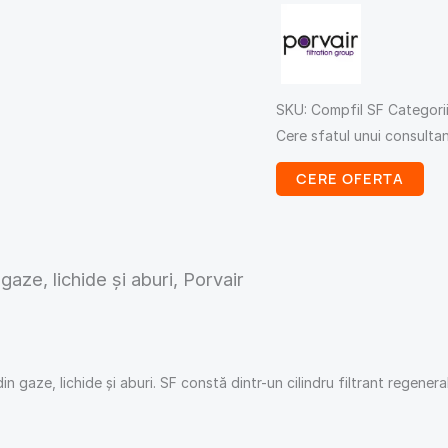
SKU:
Compfil SF
Categori
Cere sfatul unui consulta
CERE OFERTA
gaze, lichide și aburi, Porvair
 gaze, lichide și aburi. SF constă dintr-un cilindru filtrant regenerab