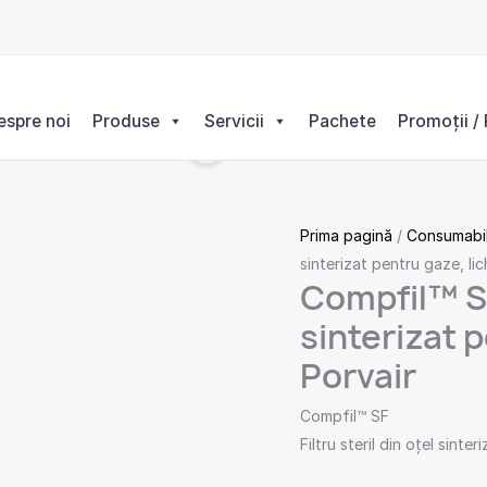
espre noi
Produse
Servicii
Pachete
Promoții / 
Prima pagină
/
Consumabi
sinterizat pentru gaze, lic
Compfil™ SF-
sinterizat p
Porvair
Compfil™ SF
Filtru steril din oțel sinte