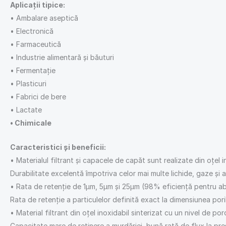
Aplicații tipice:
• Ambalare aseptică
• Electronică
• Farmaceutică
• Industrie alimentară și băuturi
• Fermentație
• Plasticuri
• Fabrici de bere
• Lactate
• Chimicale
Caracteristici și beneficii:
• Materialul filtrant și capacele de capăt sunt realizate din oțel i
Durabilitate excelentă împotriva celor mai multe lichide, gaze și 
• Rata de retenție de 1μm, 5μm și 25μm (98% eficiență pentru ab
Rata de retenție a particulelor definită exact la dimensiunea pori
• Material filtrant din oțel inoxidabil sinterizat cu un nivel de 
Capacitate mare de reținere a murdăriei, bună rată de flux la pres