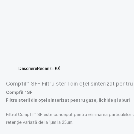
Descriere
Recenzii (0)
Compfil™ SF- Filtru steril din oțel sinterizat pentru 
Compfil™ SF
Filtru steril din oțel sinterizat pentru gaze, lichide și aburi
Filtrul Compfil™ SF este conceput pentru eliminarea particulelor din
retenție variază de la 1μm la 25μm.