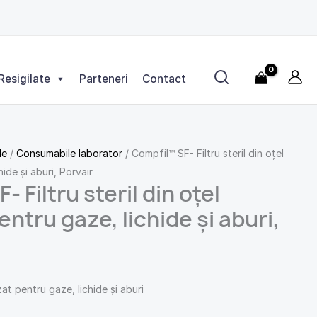
Resigilate
Parteneri
Contact
le
/
Consumabile laborator
/ Compfil™ SF- Filtru steril din oțel
hide și aburi, Porvair
 Filtru steril din oțel
entru gaze, lichide și aburi,
rizat pentru gaze, lichide și aburi