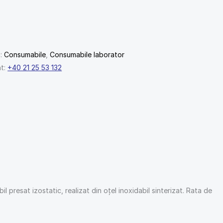
i:
Consumabile
,
Consumabile laborator
nt:
+40 21 25 53 132
il presat izostatic, realizat din oțel inoxidabil sinterizat. Rata de