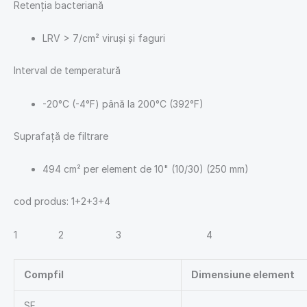
Retenția bacteriană
LRV > 7/cm² viruși și faguri
Interval de temperatură
-20°C (-4°F) până la 200°C (392°F)
Suprafață de filtrare
494 cm² per element de 10" (10/30) (250 mm)
cod produs: 1+2+3+4
1 2 3 4
Compfil
Dimensiune element
SF