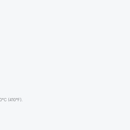
10°C (410°F).