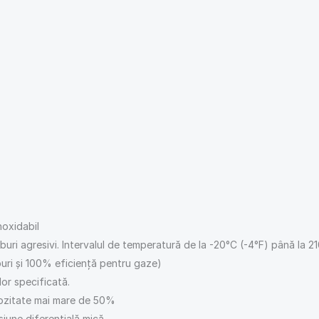
noxidabil
aburi agresivi. Intervalul de temperatură de la -20°C (-4°F) până la 2
uri și 100% eficiență pentru gaze)
lor specificată.
porozitate mai mare de 50%
iune diferențială mică.