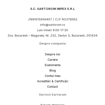
S.C. SARTOROM IMPEX S.R.L
J1991015959407 / C.I.F RO378562
info@sartorom.ro
Luni-Vineri 9:00-17:30
Sos. Bucuresti – Magurele, Nr. 232, Sector 5, Bucuresti, 051434
Despre companie
Despre noi
Cariere
Evenimente
Blog
Contul meu
Acreditări & Certificări
Contact
Servicii Sartorom