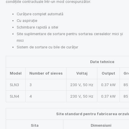
condițiile contractuale într-un mod corespunzător.
Curățare complet automată
Cu aspirație
Schimbare rapidă a sitei
Site suplimentare de sortare pentru sortarea cerealelor mici și
mici
Sistem de sortare cu bile de curățar
Date tehnice
Model
Number of sieves
Voltaj
Output
Gr
SLN3
3
230 V, 50 Hz
0.37 kW
85
SLN4
4
230 V, 50 Hz
0.37 kW
85
Site standard pentru fabricarea orzul
Sita
Dimensiuni