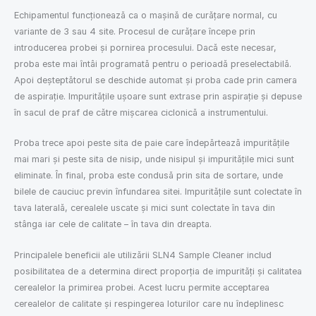
Echipamentul funcționează ca o mașină de curățare normal, cu
variante de 3 sau 4 site. Procesul de curățare începe prin
introducerea probei și pornirea procesului. Dacă este necesar,
proba este mai întâi programată pentru o perioadă preselectabilă.
Apoi deșteptătorul se deschide automat și proba cade prin camera
de aspirație. Impuritățile ușoare sunt extrase prin aspirație și depuse
în sacul de praf de către mișcarea ciclonică a instrumentului.
Proba trece apoi peste sita de paie care îndepărtează impuritățile
mai mari și peste sita de nisip, unde nisipul și impuritățile mici sunt
eliminate. În final, proba este condusă prin sita de sortare, unde
bilele de cauciuc previn înfundarea sitei. Impuritățile sunt colectate în
tava laterală, cerealele uscate și mici sunt colectate în tava din
stânga iar cele de calitate – în tava din dreapta.
Principalele beneficii ale utilizării SLN4 Sample Cleaner includ
posibilitatea de a determina direct proporția de impurități și calitatea
cerealelor la primirea probei. Acest lucru permite acceptarea
cerealelor de calitate și respingerea loturilor care nu îndeplinesc