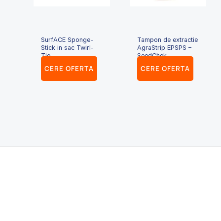
SurfACE Sponge-
Tampon de extractie
Stick in sac Twirl-
AgraStrip EPSPS –
Tie
SeedChek
CERE OFERTA
CERE OFERTA