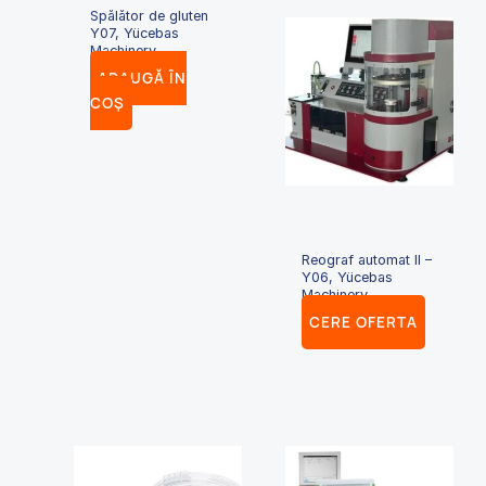
Spălător de gluten
Y07, Yücebas
Machinery
ADAUGĂ ÎN
COȘ
Reograf automat II –
Y06, Yücebas
Machinery
CERE OFERTA