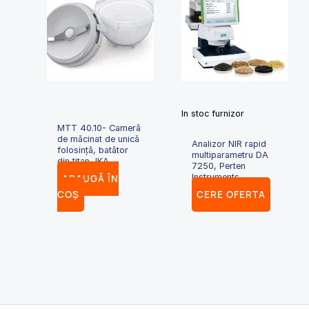
In stoc furnizor
MTT 40.10- Cameră
de măcinat de unică
Analizor NIR rapid
folosință, batător
multiparametru DA
din titan, IKA
7250, Perten
Instruments
ADAUGĂ ÎN
COȘ
CERE OFERTA