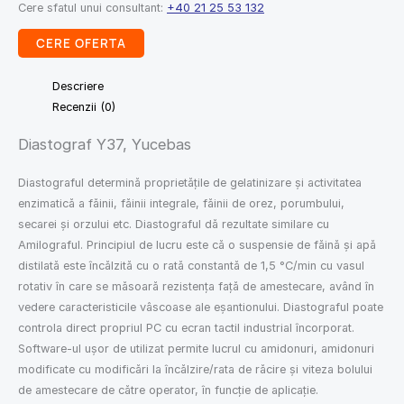
Cere sfatul unui consultant:
+40 21 25 53 132
CERE OFERTA
Descriere
Recenzii (0)
Diastograf Y37, Yucebas
Diastograful determină proprietățile de gelatinizare și activitatea
enzimatică a făinii, făinii integrale, făinii de orez, porumbului,
secarei și orzului etc. Diastograful dă rezultate similare cu
Amilograful. Principiul de lucru este că o suspensie de făină și apă
distilată este încălzită cu o rată constantă de 1,5 °C/min cu vasul
rotativ în care se măsoară rezistența față de amestecare, având în
vedere caracteristicile vâscoase ale eșantionului. Diastograful poate
controla direct propriul PC cu ecran tactil industrial încorporat.
Software-ul ușor de utilizat permite lucrul cu amidonuri, amidonuri
modificate cu modificări la încălzire/rata de răcire și viteza bolului
de amestecare de către operator, în funcție de aplicație.