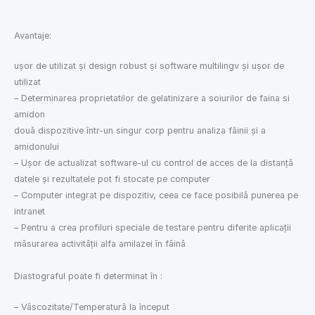
Avantaje:
uşor de utilizat şi design robust şi software multilingv şi uşor de
utilizat
– Determinarea proprietatilor de gelatinizare a soiurilor de faina si
amidon
două dispozitive într-un singur corp pentru analiza făinii și a
amidonului
– Ușor de actualizat software-ul cu control de acces de la distanță
datele și rezultatele pot fi stocate pe computer
– Computer integrat pe dispozitiv, ceea ce face posibilă punerea pe
intranet
– Pentru a crea profiluri speciale de testare pentru diferite aplicații
măsurarea activității alfa amilazei în făină
Diastograful poate fi determinat în :
– Vâscozitate/Temperatură la început