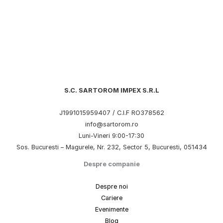
S.C. SARTOROM IMPEX S.R.L
J1991015959407 / C.I.F RO378562
info@sartorom.ro
Luni-Vineri 9:00-17:30
Sos. Bucuresti – Magurele, Nr. 232, Sector 5, Bucuresti, 051434
Despre companie
Despre noi
Cariere
Evenimente
Blog