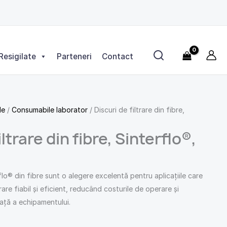
Resigilate
Parteneri
Contact
le
/
Consumabile laborator
/ Discuri de filtrare din fibre,
iltrare din fibre, Sinterflo®,
rflo® din fibre sunt o alegere excelentă pentru aplicațiile care
are fiabil și eficient, reducând costurile de operare și
ață a echipamentului.