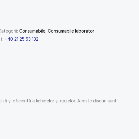
Categorii:
Consumabile
,
Consumabile laborator
nt:
+40 21 25 53 132
cisă și eficientă a lichidelor și gazelor. Aceste discuri sunt