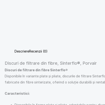
Descriere
Recenzii (0)
Discuri de filtrare din fibre, Sinterflo®, Porvair
Discuri de filtrare din fibre Sinterflo®
Disponibile în variante plate și pliate, discurile de filtrare Sinterf
fabricate din fibre sinterizate, oferind o soluție durabilă și renta
Caracteristici:
Disponibile în forme plate și pliate, adaptabile pentru diver