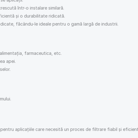
scută într-o instalare similară.
cientă și o durabilitate ridicată.
idicate, făcându-le ideale pentru o gamă largă de industrii.
, alimentația, farmaceutica, etc.
rea apei.
selor.
mului.
 pentru aplicațiile care necesită un proces de filtrare fiabil și efic