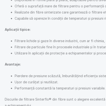
Oferă o suprafață mare de filtrare pentru o performanță cre
Realizate din fibre sinterizate care garantează o filtrare efi
Capabile să opereze în condiții de temperaturi și presiuni r
Aplicații tipice:
Filtrare lichide și gaze în diverse industrii, cum ar fi chimia
Filtrare de particule fine în procesele industriale și în trata
Utilizare în aplicații de protecție a echipamentelor și proce
Avantaje:
Pierdere de presiune scăzută, îmbunătățind eficiența siste
Ușor de curățat și reutilizat.
Performanță constantă la temperaturi și presiuni variabile.
Discurile de filtrare Sinterflo® din fibre sunt o alegere excelentă
a echipamentului.