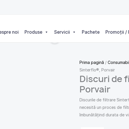
espre noi
Produse
Servicii
Pachete
Promoții / 
Prima pagină
/
Consumabi
Sinterflo®, Porvair
Discuri de f
Porvair
Discurile de filtrare Sinte
necesită un proces de filtr
îmbunătățind durata de vi