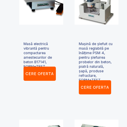
Masă electrică
Mașină de șlefuit cu
vibrantă pentru
masă reglabilă pe
compactarea
înălțime PSM 4,
amestecurilor de
pentru șlefuirea
beton B17141,
probelor din beton,
FORM+TEST
piatră naturală,
șapă, produse
CERE OFERTA
refractare,
FORM+TEST
CERE OFERTA