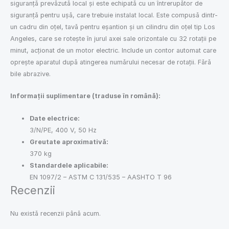
siguranță prevăzută local și este echipată cu un întrerupător de
siguranță pentru ușă, care trebuie instalat local. Este compusă dintr-
un cadru din oțel, tavă pentru eșantion și un cilindru din oțel tip Los
Angeles, care se rotește în jurul axei sale orizontale cu 32 rotații pe
minut, acționat de un motor electric. Include un contor automat care
oprește aparatul după atingerea numărului necesar de rotații. Fără
bile abrazive.
Informații suplimentare (traduse în română):
Date electrice:
3/N/PE, 400 V, 50 Hz
Greutate aproximativă:
370 kg
Standardele aplicabile:
EN 1097/2 – ASTM C 131/535 – AASHTO T 96
Recenzii
Nu există recenzii până acum.