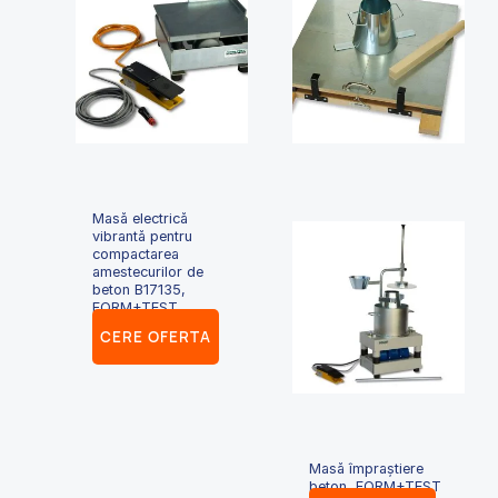
Masă electrică
vibrantă pentru
compactarea
amestecurilor de
beton B17135,
FORM+TEST
CERE OFERTA
Masă împraștiere
beton, FORM+TEST