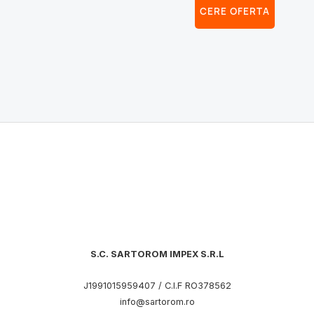
CERE OFERTA
S.C. SARTOROM IMPEX S.R.L
J1991015959407 / C.I.F RO378562
info@sartorom.ro