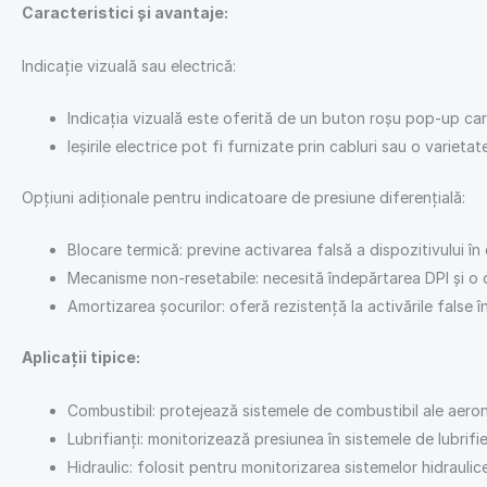
Caracteristici și avantaje:
Indicație vizuală sau electrică:
Indicația vizuală este oferită de un buton roșu pop-up ca
Ieșirile electrice pot fi furnizate prin cabluri sau o varieta
Opțiuni adiționale pentru indicatoare de presiune diferențială:
Blocare termică: previne activarea falsă a dispozitivului în
Mecanisme non-resetabile: necesită îndepărtarea DPI și o or
Amortizarea șocurilor: oferă rezistență la activările false 
Aplicații tipice:
Combustibil: protejează sistemele de combustibil ale aeron
Lubrifianți: monitorizează presiunea în sistemele de lubrifie
Hidraulic: folosit pentru monitorizarea sistemelor hidraulic