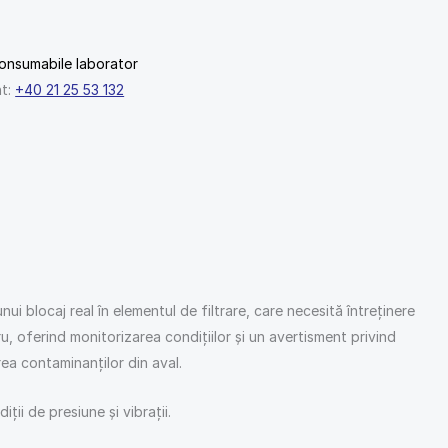
onsumabile laborator
nt:
+40 21 25 53 132
i blocaj real în elementul de filtrare, care necesită întreținere
u, oferind monitorizarea condițiilor și un avertisment privind
area contaminanților din aval.
ii de presiune și vibrații.