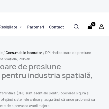
Resigilate
Parteneri
Contact
le
/
Consumabile laborator
/ DPI -Indicatoare de presiune
ia spațială, Porvair
toare de presiune
 pentru industria spațială,
ferentială (DPI) sunt esențiale pentru operarea sigură și
rotejând sistemele critice și asigurând că orice problemă cu
ainte de a provoca avarii majore.