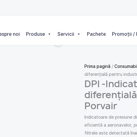
espre noi
Produse
Servicii
Pachete
Promoții / 
Prima pagină
/
Consumabi
diferențială pentru industr
DPI -Indica
diferențială
Porvair
Indicatoare de presiune di
eficientă a aeronavelor, p
filtrele este detectată în