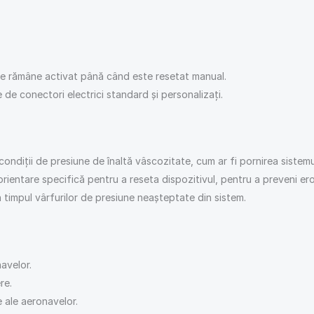
re rămâne activat până când este resetat manual.
te de conectori electrici standard și personalizați.
 condiții de presiune de înaltă vâscozitate, cum ar fi pornirea sistem
ientare specifică pentru a reseta dispozitivul, pentru a preveni eror
în timpul vârfurilor de presiune neașteptate din sistem.
avelor.
re.
e ale aeronavelor.