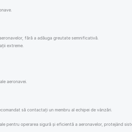
onave.
 aeronavelor, fără a adăuga greutate semnificativă.
ații extreme.
 ale aeronavei.
 recomandat să contactați un membru al echipei de vânzări.
le pentru operarea sigură și eficientă a aeronavelor, protejând siste