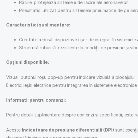
Răcire: protejează sistemele de răcire ale aeronavelor.
Pneumatic: utilizat pentru sistemele pneumatice de pe aer
Caracteristici suplimentare:
Greutate redusă: dispozitive ușor de integrat în sistemele
Structură robustă: rezistente la condiții de presiune și vibr
Opțiuni disponibile:
Vizual: butonul roșu pop-up pentru indicare vizuală a blocajului.
Electric: ieșiri electrice pentru integrarea în sistemele electronice
Informații pentru comenzi:
Pentru detalii suplimentare despre comenzi și specificații, este
Aceste
Indicatoare de presiune diferentială (DPI)
sunt esenția
detectată înainte de a provoca avarii majore.