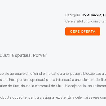
Categorii:
Consumabile
,
C
Cere sfatul unui consulta
CERE OFERTA
dustria spațială, Porvair
 ale aeronavelor, oferind o indicație a unei posibile blocaje sau a unu
une între partea superioară și cea inferioară a unui element de filtr
astice de flux, daune la elementul de filtru, blocaje pe linii sau eliber
buste dovedite, pentru a asigura rezistență la cele mai severe condiț