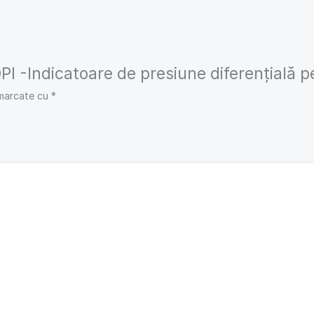
DPI -Indicatoare de presiune diferențială p
 marcate cu
*