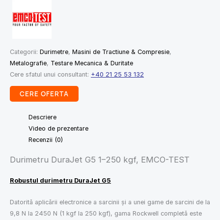
Categorii:
Durimetre
,
Masini de Tractiune & Compresie
,
Metalografie
,
Testare Mecanica & Duritate
Cere sfatul unui consultant:
+40 21 25 53 132
CERE OFERTA
Descriere
Video de prezentare
Recenzii (0)
Durimetru DuraJet G5 1–250 kgf, EMCO-TEST
Robustul durimetru DuraJet G5
Datorită aplicării electronice a sarcinii și a unei game de sarcini de la
9,8 N la 2450 N (1 kgf la 250 kgf), gama Rockwell completă este