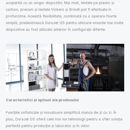
acoperită cu un singur dispozitiv. Mai mult, testele pe plastic și
carbon, precum și testele Vickers și Brinell pot fi efectuate în
profunzime. Această flexibilitate, combinată cu o operare foarte
simplă, predestinează DuraJet G5 pentru utilizare oriunde mai multe
dispozitive au fost utilizate anterior în configurații diferite.
Caracteristici și opțiuni ale produsului
Funcțiile sofisticate și inovatoare simplifică munca de zi cu zi. În
plus, DuraJet G5 oferă cele mai noi tehnologii pentru a oferi soluția
perfectă pentru producție și laborator și în viitor.