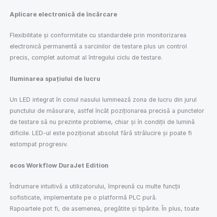
Aplicare electronică de încărcare
Flexibilitate și conformitate cu standardele prin monitorizarea
electronică permanentă a sarcinilor de testare plus un control
precis, complet automat al întregului ciclu de testare.
Iluminarea spațiului de lucru
Un LED integrat în conul nasului luminează zona de lucru din jurul
punctului de măsurare, astfel încât poziționarea precisă a punctelor
de testare să nu prezinte probleme, chiar și în condiții de lumină
dificile. LED-ul este poziționat absolut fără strălucire și poate fi
estompat progresiv.
ecos Workflow DuraJet Edition
Îndrumare intuitivă a utilizatorului, împreună cu multe funcții
sofisticate, implementate pe o platformă PLC pură.
Rapoartele pot fi, de asemenea, pregătite și tipărite. În plus, toate