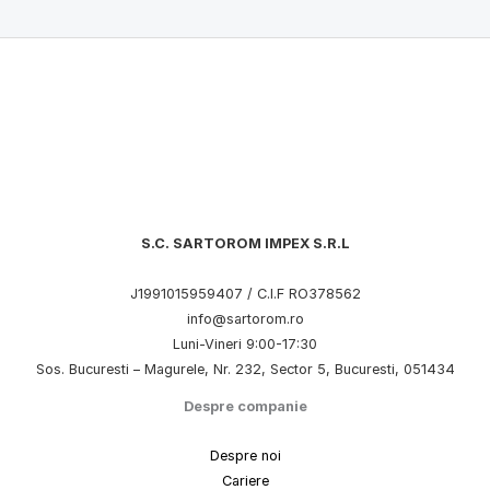
S.C. SARTOROM IMPEX S.R.L
J1991015959407 / C.I.F RO378562
info@sartorom.ro
Luni-Vineri 9:00-17:30
Sos. Bucuresti – Magurele, Nr. 232, Sector 5, Bucuresti, 051434
Despre companie
Despre noi
Cariere