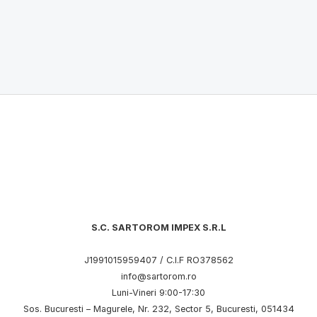
S.C. SARTOROM IMPEX S.R.L
J1991015959407 / C.I.F RO378562
info@sartorom.ro
Luni-Vineri 9:00-17:30
Sos. Bucuresti – Magurele, Nr. 232, Sector 5, Bucuresti, 051434