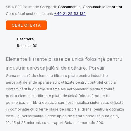
SKU:
PFE Polimeric
Categorii:
Consumabile
,
Consumabile laborator
Cere sfatul unui consultant:
+40 21 25 53 132
CERE OFERTA
Descriere
Recenzii (0)
Elemente filtrante plisate de unică folosință pentru
industria aerospațială și de apărare, Porvair
Gama noastră de elemente filtrante pliate pentru industriile
aerospațiale și de apărare sunt utilizate pentru controlul critic al
contaminării în diverse sisteme ale aeronavelor. Media filtrantă
pentru elementele filtrante pliate de unică folosință poate fi
polimerică, din fibră de sticlă sau fibră metalică sinterizată, utilizată
în combinație cu diferite plase de suport și drenaj pentru a optimiza
costul și performanța. Ratele tipice de filtrare absolută sunt de 5,
10, 15 și 25 microni, cu un raport Beta mai mare de 200.