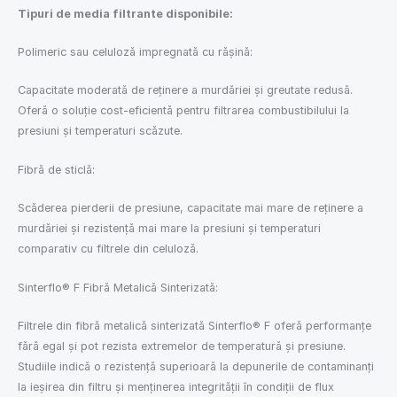
Tipuri de media filtrante disponibile:
Polimeric sau celuloză impregnată cu rășină:
Capacitate moderată de reținere a murdăriei și greutate redusă.
Oferă o soluție cost-eficientă pentru filtrarea combustibilului la
presiuni și temperaturi scăzute.
Fibră de sticlă:
Scăderea pierderii de presiune, capacitate mai mare de reținere a
murdăriei și rezistență mai mare la presiuni și temperaturi
comparativ cu filtrele din celuloză.
Sinterflo® F Fibră Metalică Sinterizată:
Filtrele din fibră metalică sinterizată Sinterflo® F oferă performanțe
fără egal și pot rezista extremelor de temperatură și presiune.
Studiile indică o rezistență superioară la depunerile de contaminanți
la ieșirea din filtru și menținerea integrității în condiții de flux