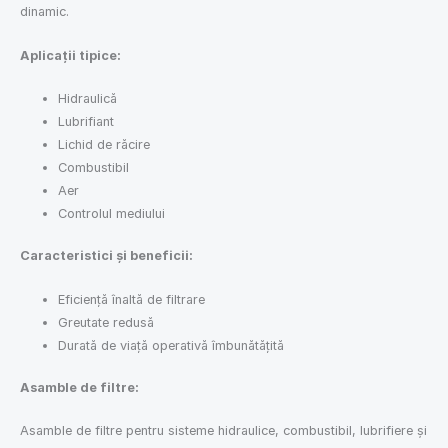
dinamic.
Aplicații tipice:
Hidraulică
Lubrifiant
Lichid de răcire
Combustibil
Aer
Controlul mediului
Caracteristici și beneficii:
Eficiență înaltă de filtrare
Greutate redusă
Durată de viață operativă îmbunătățită
Asamble de filtre:
Asamble de filtre pentru sisteme hidraulice, combustibil, lubrifiere și